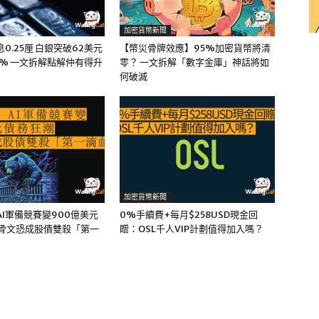
加密貨幣新聞
0.25厘 白銀突破62美元
【幣災骨牌效應】95%加密貨幣將清
5% 一文拆解點解仲有得升
零？ 一文拆解「數字金庫」神話將如
何破滅
加密貨幣新聞
I軍備競賽變900億美元
0%手續費+每月$258USD現金回
甲骨文恐成股債雙殺「第一
贈：OSL千人VIP計劃值得加入嗎？