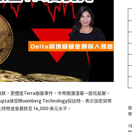
跌，更遭逢Terra崩盤事件，令幣圈瀰漫著一股低氣壓。
ta Gupta接受Bloomberg Technology採訪時，表示加密貨幣
毋
幣或會暴跌至 14,000 美元水平。
學
1