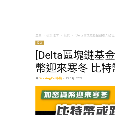
主頁
投資理財
投資
[Delta區塊鏈基金創辦人發
投資
[Delta區塊鏈
幣迎來寒冬 比特
由
WavingCat小編
-
23 5 月, 2022