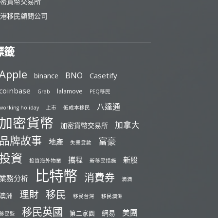
密貨幣交易所
港移民顧問公司
標籤
Apple
BNO
Casetify
binance
coinbase
lalamove
Grab
PEQ移民
八達通
working holiday
上市
低成本移民
加密貨幣
加拿大
加密貨幣交易所
品牌故事
富豪
地產
失業貸款
投資
攜程
新股
投資海外物業
新移民措施
比特幣
消費券
業務分析
滴滴
移民
理財
澳洲
移民台灣
移民澳洲
移民英國
美團
網易
第二家園
移民監