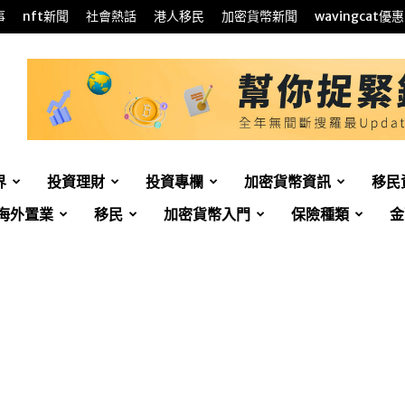
事
nft新聞
社會熱話
港人移民
加密貨幣新聞
wavingcat優惠
界
投資理財
投資專欄
加密貨幣資訊
移民
海外置業
移民
加密貨幣入門
保險種類
金