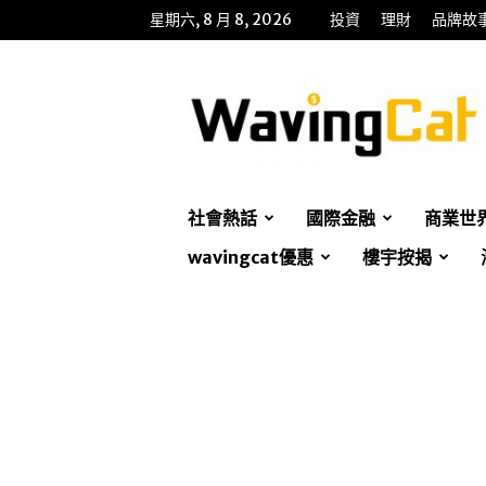
星期六, 8 月 8, 2026
投資
理財
品牌故
WavingCat
招
財
貓
社會熱話
國際金融
商業世
wavingcat優惠
樓宇按揭