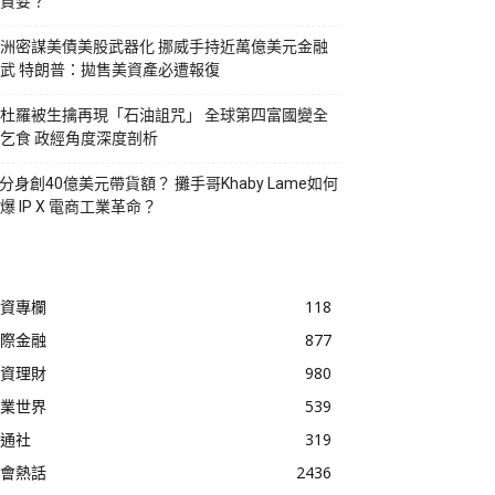
貪婪？
洲密謀美債美股武器化 挪威手持近萬億美元金融
武 特朗普：拋售美資產必遭報復
杜羅被生擒再現「石油詛咒」 全球第四富國變全
乞食 政經角度深度剖析
I分身創40億美元帶貨額？ 攤手哥Khaby Lame如何
爆 IP X 電商工業革命？
資專欄
118
際金融
877
資理財
980
業世界
539
通社
319
會熱話
2436