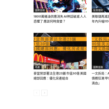
國際金融
投資理財
1800萬桶油供應消失 AI神話破滅 人人
美聯儲再減息
恐懼了 應該何時貪婪？
年內升幅11
地產
國際金融
麥當勞部署沽全港23舖 市值30億 美國
一文拆局：A
總部回應：優化房產組合
債務狂潮 
滴血」