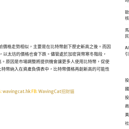
時
歐
核
馬
民
冬與之前價格走勢相似，主要是在比特幣創下歷史新高之後。而因
A
元，以太坊的價格也會下跌。儘管處於加密貨幣寒冬階段，
引
新高。原因是市場調整將提供機會讓更多人使用比特幣，促使
比特幣納入在資產負債表中，比特幣價格再創新高的可能性
投
國
G:
wavingcat.hk
FB:
WavingCat招財貓
投
商
美
社