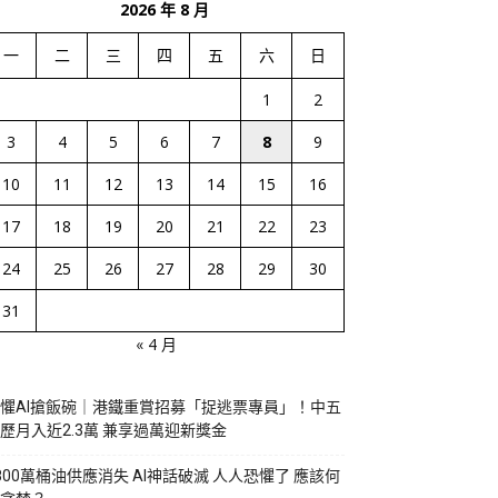
2026 年 8 月
一
二
三
四
五
六
日
1
2
3
4
5
6
7
8
9
10
11
12
13
14
15
16
17
18
19
20
21
22
23
24
25
26
27
28
29
30
31
« 4 月
懼AI搶飯碗｜港鐵重賞招募「捉逃票專員」！中五
歷月入近2.3萬 兼享過萬迎新獎金
800萬桶油供應消失 AI神話破滅 人人恐懼了 應該何