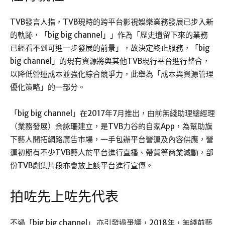
TVB發言人指，TVB現時的跨平台影視娛樂業務發展已步入新
的軌跡，「big big channel」」作為「歷史遺留下來的業務
已經看不到可進一步發展的前景」，故決定終止服務，「big
big channel」的現有資源將與其他TVB現行平台進行整合，
以降低營運成本並強化綜合競爭力，此舉為「成本與資源管理
優化策略」的一部分。
「big big channel」在2017年7月推出，由前無綫助理總經理
（業務發展）余詠珊建立，是TVB力谷的自家App，為幫助旗
下藝人開拓網路廣告市場，一手包辦平台營運及內容供應，營
運初期有不少TVB藝人於平台進行直播、帶貨等商業減動，部
份TVB劇集片段亦會放上該平台進行宣傳。
拍咗先上咗先代表
不過「big big channel」 亦引發過爭議，2018年，無綫前藝