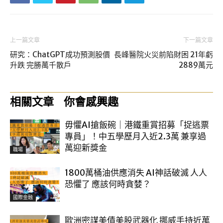
上一篇文章
下一篇文章
研究：ChatGPT成功預測股價
長峰醫院火災前陷財困 21年虧
升跌 完勝萬千散戶
2889萬元
相關文章
你會感興趣
毋懼AI搶飯碗｜港鐵重賞招募「捉逃票
專員」！中五學歷月入近2.3萬 兼享過
萬迎新獎金
職場
1800萬桶油供應消失 AI神話破滅 人人
恐懼了 應該何時貪婪？
國際金融
歐洲密謀美債美股武器化 挪威手持近萬