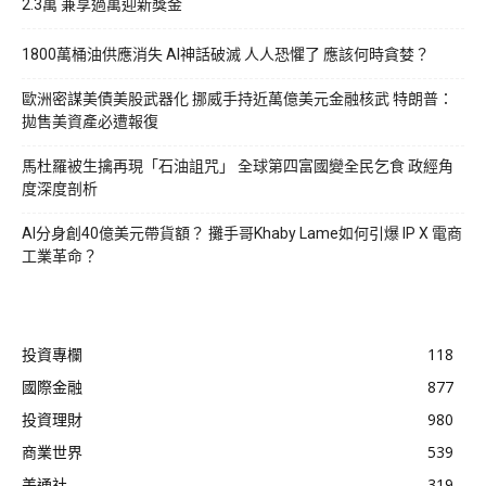
2.3萬 兼享過萬迎新獎金
1800萬桶油供應消失 AI神話破滅 人人恐懼了 應該何時貪婪？
歐洲密謀美債美股武器化 挪威手持近萬億美元金融核武 特朗普：
拋售美資產必遭報復
馬杜羅被生擒再現「石油詛咒」 全球第四富國變全民乞食 政經角
度深度剖析
AI分身創40億美元帶貨額？ 攤手哥Khaby Lame如何引爆 IP X 電商
工業革命？
投資專欄
118
國際金融
877
投資理財
980
商業世界
539
美通社
319