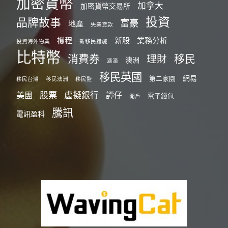
加密貨幣
加拿大
加密貨幣交易所
投資
品牌故事
富豪
地產
失業貸款
攜程
新股
業務分析
投資海外物業
新移民措施
比特幣
消費券
移民
理財
澳洲
滴滴
移民英國
網易
第二家園
移民台灣
移民澳洲
移民監
股票
虛擬銀行
美團
譚仔
電子錢包
開戶
騰訊
電訊盈科