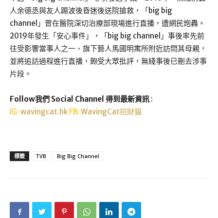
人余德丞與友人踢波後昏迷後送院搶救，「big big
channel」曾在醫院深切治療部現場進行直播，遭網民炮轟。
2019年發生「安心事件」，「big big channel」事後率先前
往受影響當事人之一、旗下藝人馬國明寓所附近訪問其母親，
並將追訪過程進行直播，飽受大眾批評，無綫事後已刪去涉事
片段。
Follow我們 Social Channel 得到最新資訊
:
IG:
wavingcat.hk
FB:
WavingCat招財貓
標籤
TVB
Big Big Channel