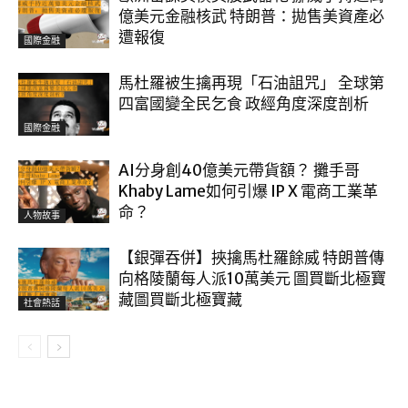
億美元金融核武 特朗普：拋售美資產必
遭報復
國際金融
馬杜羅被生擒再現「石油詛咒」 全球第
四富國變全民乞食 政經角度深度剖析
國際金融
AI分身創40億美元帶貨額？ 攤手哥
Khaby Lame如何引爆 IP X 電商工業革
命？
人物故事
【銀彈吞併】挾擒馬杜羅餘威 特朗普傳
向格陵蘭每人派10萬美元 圖買斷北極寶
藏圖買斷北極寶藏
社會熱話