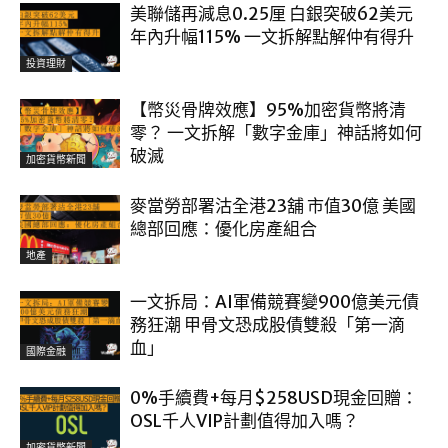
美聯儲再減息0.25厘 白銀突破62美元
年內升幅115% 一文拆解點解仲有得升
投資理財
【幣災骨牌效應】95%加密貨幣將清
零？ 一文拆解「數字金庫」神話將如何
破滅
加密貨幣新聞
麥當勞部署沽全港23舖 市值30億 美國
總部回應：優化房產組合
地產
一文拆局：AI軍備競賽變900億美元債
務狂潮 甲骨文恐成股債雙殺「第一滴
血」
國際金融
0%手續費+每月$258USD現金回贈：
OSL千人VIP計劃值得加入嗎？
加密貨幣新聞