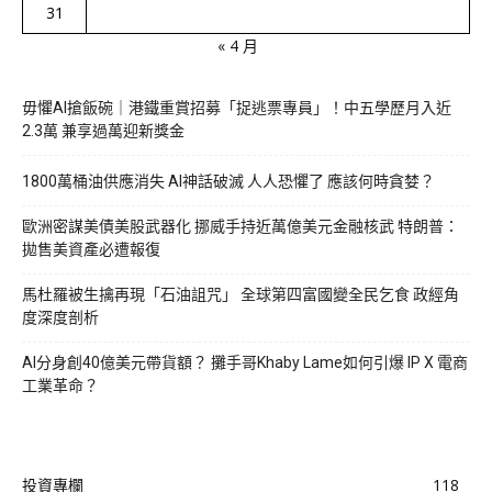
31
« 4 月
毋懼AI搶飯碗｜港鐵重賞招募「捉逃票專員」！中五學歷月入近
2.3萬 兼享過萬迎新獎金
1800萬桶油供應消失 AI神話破滅 人人恐懼了 應該何時貪婪？
歐洲密謀美債美股武器化 挪威手持近萬億美元金融核武 特朗普：
拋售美資產必遭報復
馬杜羅被生擒再現「石油詛咒」 全球第四富國變全民乞食 政經角
度深度剖析
AI分身創40億美元帶貨額？ 攤手哥Khaby Lame如何引爆 IP X 電商
工業革命？
投資專欄
118