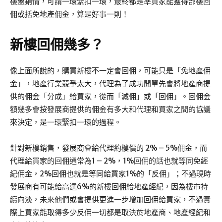
樓盤銷情，可謂一環緊扣一環，最終都是準買家能獲得部樓回
佣或括免地產佣金，算是好事一則！
新樓回佣幾多？
像上面所說的，購買新樓不一定會回佣，可能只是「免地產佣
金」，地產行業競爭太大，代理為了成功開單先會將地產商提
供的佣金「分成」給買家，從而「減佣」或「回佣」。回佣金
額幾多會按發展商提供的佣金有多大和代理和買家之間的協議
來決定，是一環緊扣一環的過程。
針對新樓銷售，發展商會給代理約樓價的 2% – 5%佣金，而
代理給買家的回佣通常為1 – 2%，1%回佣的話也就等同免經
紀佣金，2%回佣也就是等同給買家1%的「反佣」；不過現時
發展商有可能給高達6%的新樓回佣給地產經紀，因為樓市持
續向淡，未來他們或會提供更進一步增加回佣給買家，不過實
際上買家能取得多少反佣一切都是取決於地產商、地產經紀和