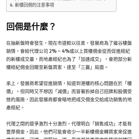
新樓回佣的注意事項
回佣是什麼？
在抽新盤時會發生，現在市道較以往差，發展商為了催谷樓盤
銷情，會給代理公司 2% – 4%或以上買樓佣金從而促進經紀
的新樓成交量，而地產經紀也為了「加速成交」，會把部分新
樓經紀佣金回贈至新盤買家，達至「三贏」局面。
承上，發展商希望促進銷情，知道到港樓的核心問題在於「樓
價」，但同時又不想因「減價」而冒著拆掉自己招牌和股價受
挫的風險，因此發展商都會暗地把成交佣金交給成功銷售的地
產經紀。
代理之間的競爭激烈十分激烈，代理明白「銷售成功」才能有
豐厚佣金，因此，他們可能會收少一半新樓佣金轉買家來促進