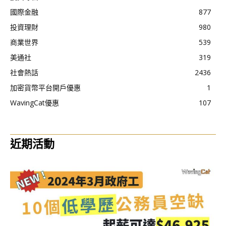
國際金融
877
投資理財
980
商業世界
539
美通社
319
社會熱話
2436
加密貨幣平台開戶優惠
1
WavingCat優惠
107
近期活動