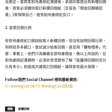
全跟足。當買家和地產經紀溝通後，承諾向客提出有新樓回佣
後，買家必須儘快簽訂新樓回佣紙（全寫為「佣金回贈確認
書」)來保障自己，避免給地產經紀反口。
2. 留意回佣比例
有些地產經紀口頭說給客人新樓回佣，但沒有說明回佣比例，
到時就多多籍口，嘗試減少給客回佣，甚至用「購物禮券」代
替，事實上，他們只為賺盡全部地產佣金，像以上所說的，在
和地產經紀溝通時，必須非常清楚地了解「能獲得回佣的百分
比有多少」和達成共識簽訂回佣紙，讓買家有最大保障。
Follow我們 Social Channel 得到最新資訊
:
IG:
wavingcat.hk
FB:
WavingCat招財貓
標籤
新樓回佣