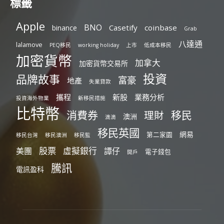
標籤
Apple
BNO
Casetify
coinbase
binance
Grab
八達通
lalamove
PEQ移民
working holiday
上市
低成本移民
加密貨幣
加拿大
加密貨幣交易所
投資
品牌故事
富豪
地產
失業貸款
攜程
新股
業務分析
投資海外物業
新移民措施
比特幣
消費券
移民
理財
澳洲
滴滴
移民英國
網易
第二家園
移民台灣
移民澳洲
移民監
股票
虛擬銀行
美團
譚仔
電子錢包
開戶
騰訊
電訊盈科