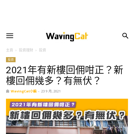
主頁
投資理財
投資
投資
2021年有新樓回佣咁正？新
樓回佣幾多？有無伏？
由
WavingCat小編
-
23 9 月, 2021