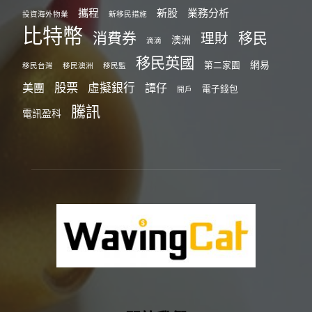
攜程
新股
業務分析
投資海外物業
新移民措施
比特幣
消費券
移民
理財
澳洲
滴滴
移民英國
網易
第二家園
移民台灣
移民澳洲
移民監
股票
虛擬銀行
美團
譚仔
電子錢包
開戶
騰訊
電訊盈科