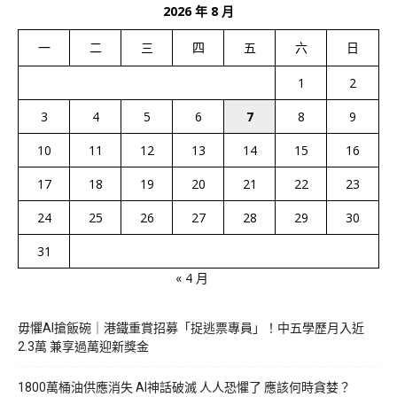
2026 年 8 月
一
二
三
四
五
六
日
1
2
3
4
5
6
7
8
9
10
11
12
13
14
15
16
17
18
19
20
21
22
23
24
25
26
27
28
29
30
31
« 4 月
毋懼AI搶飯碗｜港鐵重賞招募「捉逃票專員」！中五學歷月入近
2.3萬 兼享過萬迎新獎金
1800萬桶油供應消失 AI神話破滅 人人恐懼了 應該何時貪婪？