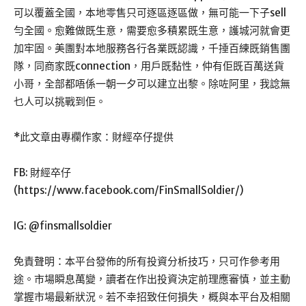
可以覆蓋全國，本地零售只可逐區逐區做，無可能一下子sell
勻全國。愈難做既生意，需要愈多積累既生意，護城河就會更
加牢固。美團對本地服務各行各業既認識，千捶百練既銷售團
隊，同商家既connection，用戶既黏性，仲有佢既百萬送貨
小哥，全部都唔係一朝一夕可以建立出黎。除咗阿里，我諗無
乜人可以挑戰到佢。
*此文章由專欄作家：財經卒仔提供
FB: 財經卒仔
(https://www.facebook.com/FinSmallSoldier/)
IG: @finsmallsoldier
免責聲明：本平台發佈的所有投資分析技巧，只可作參考用
途。市場瞬息萬變，讀者在作出投資決定前理應審慎，並主動
掌握市場最新狀況。若不幸招致任何損失，概與本平台及相關