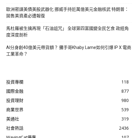
歐洲密謀美債美股武器化 挪威手持近萬億美元金融核武 特朗普：
拋售美資產必遭報復
馬杜羅被生擒再現「石油詛咒」 全球第四富國變全民乞食 政經角
度深度剖析
AI分身創40億美元帶貨額？ 攤手哥Khaby Lame如何引爆 IP X 電商
工業革命？
投資專欄
118
國際金融
877
投資理財
980
商業世界
539
美通社
319
社會熱話
2436
WavingCat優惠
107