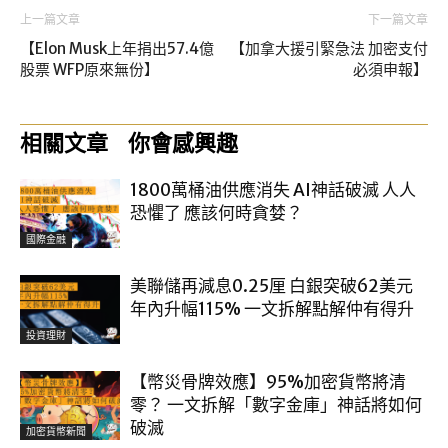
上一篇文章
下一篇文章
【Elon Musk上年捐出57.4億
【加拿大援引緊急法 加密支付
股票 WFP原來無份】
必須申報】
相關文章
你會感興趣
1800萬桶油供應消失 AI神話破滅 人人
恐懼了 應該何時貪婪？
國際金融
美聯儲再減息0.25厘 白銀突破62美元
年內升幅115% 一文拆解點解仲有得升
投資理財
【幣災骨牌效應】95%加密貨幣將清
零？ 一文拆解「數字金庫」神話將如何
破滅
加密貨幣新聞