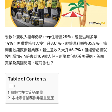
餐飲外賣收入按年仍然keep住增長28%，經營溢利多賺
14%；團購業務收入按年升33.1%，經營溢利賺多35.8%。搞
到佢蝕錢既係新業務。新生意收入大升66.7%，但經營虧損就
按年增加4.4倍去到109億人仔。新業務包括美團優選、美團
買菜及美團閃購，呢啲係乜？
Table of Contents
呢個市場肯定過萬億
本地零售業務係非常重營運