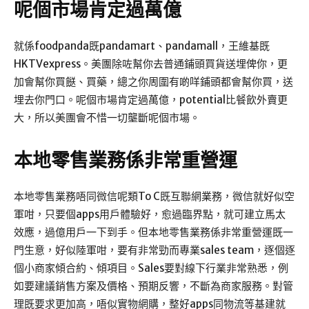
呢個市場肯定過萬億
就係foodpanda既pandamart、pandamall，王維基既
HKTVexpress。美團除咗幫你去普通鋪頭買貨送埋俾你，更
加會幫你買餸、買藥，總之你周圍有啲咩鋪頭都會幫你買，送
埋去你門口。呢個市場肯定過萬億，potential比餐飲外賣更
大，所以美團會不惜一切壟斷呢個市場。
本地零售業務係非常重營運
本地零售業務唔同微信呢類To C既互聯網業務，微信就好似空
軍咁，只要個apps用戶體驗好，愈過臨界點，就可建立馬太
效應，過億用戶一下到手。但本地零售業務係非常重營運既一
門生意，好似陸軍咁，要有非常勁而專業sales team，逐個逐
個小商家傾合約、傾項目。Sales要對線下行業非常熟悉，例
如要建議銷售方案及價格、預期反響，不斷為商家服務。對管
理既要求更加高，唔似實物網購，整好apps同物流等基建就