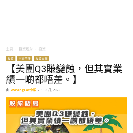
主頁
投資理財
投資
投資
財經卒仔
投資專欄
【美團Q3賺變蝕，但其實業
績一啲都唔差。】
由
WavingCat小編
-
18 2 月, 2022