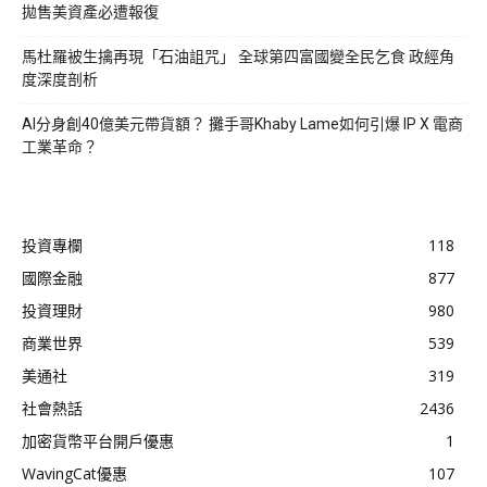
拋售美資產必遭報復
馬杜羅被生擒再現「石油詛咒」 全球第四富國變全民乞食 政經角
度深度剖析
AI分身創40億美元帶貨額？ 攤手哥Khaby Lame如何引爆 IP X 電商
工業革命？
投資專欄
118
國際金融
877
投資理財
980
商業世界
539
美通社
319
社會熱話
2436
加密貨幣平台開戶優惠
1
WavingCat優惠
107