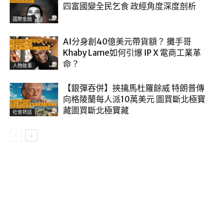
四富國變全民乞食 政經角度深度剖析
國際金融
AI分身創40億美元帶貨額？ 攤手哥
Khaby Lame如何引爆 IP X 電商工業革
命？
人物故事
【銀彈吞併】挾擒馬杜羅餘威 特朗普傳
向格陵蘭每人派10萬美元 圖買斷北極寶
藏圖買斷北極寶藏
社會熱話