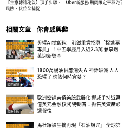
【生意轉讓秘笈】頂手步驟、
Uber新服務 期間限定單程7折
風險、伏位全捕捉
相關文章
你會感興趣
毋懼AI搶飯碗｜港鐵重賞招募「捉逃票
專員」！中五學歷月入近2.3萬 兼享過
萬迎新獎金
職場
1800萬桶油供應消失 AI神話破滅 人人
恐懼了 應該何時貪婪？
國際金融
歐洲密謀美債美股武器化 挪威手持近萬
億美元金融核武 特朗普：拋售美資產必
遭報復
國際金融
馬杜羅被生擒再現「石油詛咒」 全球第