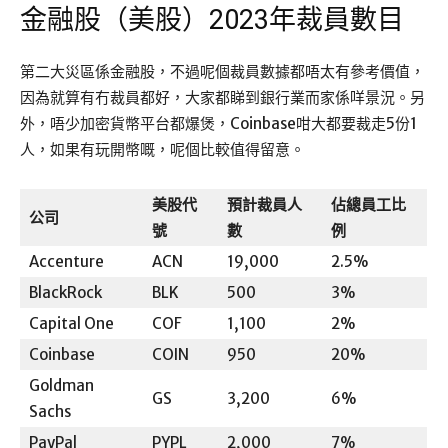
金融股（美股）2023年裁員數目
第二大災區係金融股，不過呢個裁員數據都唔太有參考價值，
因為就算有冇裁員都好，大家都睇到銀行業而家係咩景況。另
外，唔少加密貨幣平台都爆煲，Coinbase咁大都要裁走5份1
人，如果有玩開幣嘅，呢個比較值得留意。
美股代
預計裁員人
佔總員工比
公司
號
數
例
Accenture
ACN
19,000
2.5%
BlackRock
BLK
500
3%
Capital One
COF
1,100
2%
Coinbase
COIN
950
20%
Goldman
GS
3,200
6%
Sachs
PayPal
PYPL
2,000
7%