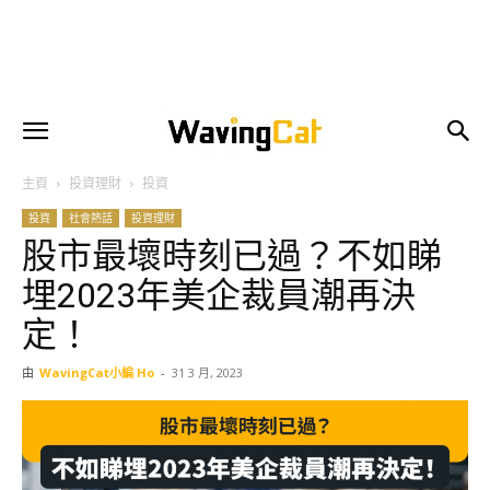
主頁
投資理財
投資
投資
社會熱話
投資理財
股市最壞時刻已過？不如睇
埋2023年美企裁員潮再決
定！
由
WavingCat小編 Ho
-
31 3 月, 2023