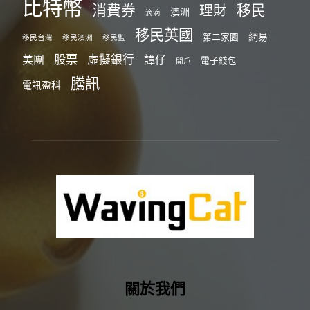
比特幣
消費券
移民
理財
澳洲
滴滴
移民英國
網易
第二家園
移民台灣
移民澳洲
移民監
股票
虛擬銀行
美團
譚仔
電子錢包
開戶
騰訊
電訊盈科
關於我們