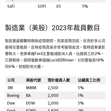
SoFi
SOFI
65
5%
製造業（美股）2023年裁員數目
製造業最艱難時期係疫情期間，而家疫情完結，反而好多公司
捱唔住要裁員，反映疫情真係非常考驗現金流。暫時造車業影
響較大，老牌車廠Ford主要裁減歐洲人員，佔總員工約2%，
已算輕微。兩間電動車細廠Lucid同Rivian，分別要裁員18%
同6%，就相對地大鑊。
公司
美股代號
預計裁員人數
佔總員工比例
3M
MMM
2,500
5%
Boeing
BA
2,000
1%
Dow
DOW
2,000
5%
Ford
FORD
3,800
2%