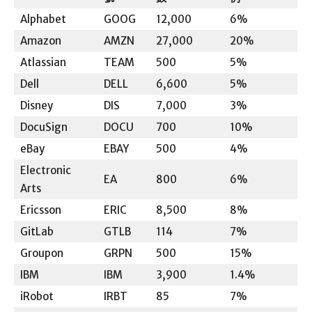
Alphabet
GOOG
12,000
6%
Amazon
AMZN
27,000
20%
Atlassian
TEAM
500
5%
Dell
DELL
6,600
5%
Disney
DIS
7,000
3%
DocuSign
DOCU
700
10%
eBay
EBAY
500
4%
Electronic
EA
800
6%
Arts
Ericsson
ERIC
8,500
8%
GitLab
GTLB
114
7%
Groupon
GRPN
500
15%
IBM
IBM
3,900
1.4%
iRobot
IRBT
85
7%