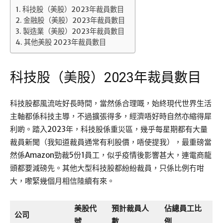
科技股（美股）2023年裁員數目
金融股（美股）2023年裁員數目
製造業（美股）2023年裁員數目
其他美股 2023年裁員數目
科技股（美股）2023年裁員數目
科技股都風流咗好長時間，當然係合理嘅，始終現代世界生活
主軸都係科技主導，不過擴張得多，經濟唔好時自然亦縮得犀
利啲。踏入2023年，科技股係重災區，幾乎每星期都有大量
裁員新聞（我知道裁員通常有利股價，唔使提我），最重磅當
然係Amazon勁裁5份1員工，似乎疫情後影響甚大，連電商龍
頭都要減磅先。其他大型科技股都紛紛裁員，只係比例冇咁
大，嚟緊幾個月相信陸續有來。
美股代
預計裁員人
佔總員工比
公司
號
數
例