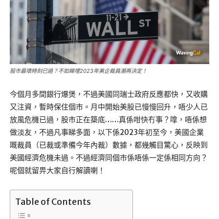
股市最壞時刻已過？不如睇埋2023年美企裁員潮再決定！
今個月多間銀行爆煲，不過美國同瑞士政府反應都快，又收購
又注資，暫時保住個市。月中開始美股已慢慢回升，唔少人已
放風危機已過，股市正在築底……真係咁快冇事？嗱，唔係想
做淡友，不過凡事睇多面，以下係2023年初至今，美國企業
嘅裁員（已裁或準備今年內裁）數據，都幾觸目驚心，反映到
美國經濟危機未過。不過經濟同個市係唔係一定係相同方向？
呢個就留畀大家自行解讀喇！
Table of Contents