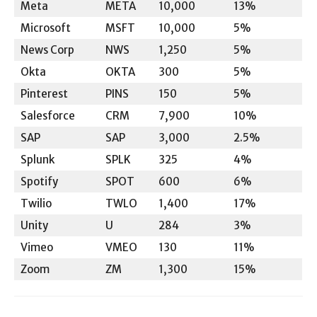
Meta
META
10,000
13%
Microsoft
MSFT
10,000
5%
News Corp
NWS
1,250
5%
Okta
OKTA
300
5%
Pinterest
PINS
150
5%
Salesforce
CRM
7,900
10%
SAP
SAP
3,000
2.5%
Splunk
SPLK
325
4%
Spotify
SPOT
600
6%
Twilio
TWLO
1,400
17%
Unity
U
284
3%
Vimeo
VMEO
130
11%
Zoom
ZM
1,300
15%