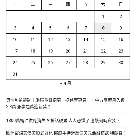
一
二
三
四
五
六
日
1
2
3
4
5
6
7
8
9
10
11
12
13
14
15
16
17
18
19
20
21
22
23
24
25
26
27
28
29
30
31
« 4 月
毋懼AI搶飯碗｜港鐵重賞招募「捉逃票專員」！中五學歷月入近
2.3萬 兼享過萬迎新獎金
1800萬桶油供應消失 AI神話破滅 人人恐懼了 應該何時貪婪？
歐洲密謀美債美股武器化 挪威手持近萬億美元金融核武 特朗普：