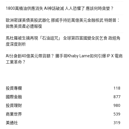
1800萬桶油供應消失 AI神話破滅 人人恐懼了 應該何時貪婪？
歐洲密謀美債美股武器化 挪威手持近萬億美元金融核武 特朗普：
拋售美資產必遭報復
馬杜羅被生擒再現「石油詛咒」 全球第四富國變全民乞食 政經角
度深度剖析
AI分身創40億美元帶貨額？ 攤手哥Khaby Lame如何引爆 IP X 電商
工業革命？
投資專欄
118
國際金融
877
投資理財
980
商業世界
539
美通社
319