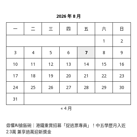
2026 年 8 月
一
二
三
四
五
六
日
1
2
3
4
5
6
7
8
9
10
11
12
13
14
15
16
17
18
19
20
21
22
23
24
25
26
27
28
29
30
31
« 4 月
毋懼AI搶飯碗｜港鐵重賞招募「捉逃票專員」！中五學歷月入近
2.3萬 兼享過萬迎新獎金