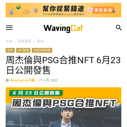
主頁
投資理財
投資
投資
NFT新聞
加密貨幣新聞
周杰倫與PSG合推NFT 6月23
日公開發售
由
WavingCat小編
-
21 6 月, 2022