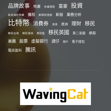
投資
品牌故事
富豪
地產
失業貸款
攜程
新股
業務分析
投資海外物業
新移民措施
比特幣
消費券
移民
理財
澳洲
滴滴
移民英國
網易
第二家園
移民台灣
移民澳洲
移民監
股票
虛擬銀行
美團
譚仔
電子錢包
開戶
騰訊
電訊盈科