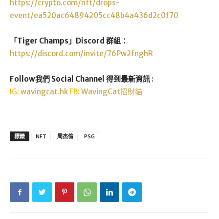
https://crypto.com/nft/drops-
event/ea520ac64894205cc48b4a436d2c0f70
「Tiger Champs」Discord 群組：
https://discord.com/invite/76Pw2fnghR
Follow我們 Social Channel 得到最新資訊
:
IG:
wavingcat.hk
FB:
WavingCat招財貓
標籤
NFT
周杰倫
PSG