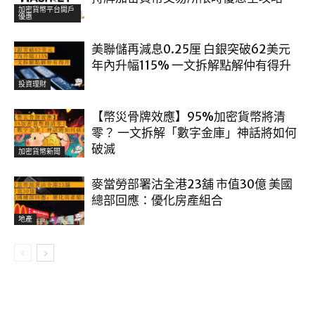
加密貨幣平台開戶
優惠
美聯儲再減息0.25厘 白銀突破62美元
年內升幅115% 一文拆解點解仲有得升
投資理財
【幣災骨牌效應】95%加密貨幣將清
零？ 一文拆解「數字金庫」神話將如何
破滅
加密貨幣新聞
麥當勞部署沽全港23舖 市值30億 美國
總部回應：優化房產組合
地產