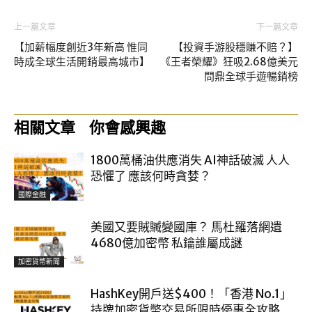
上一篇文章
下一篇文章
【加薪幅度創近3年新高 惟同
【投資手游股穩賺不賠？】
時成全球生活開銷最高城市】
《王者榮耀》狂吸2.68億美元
問鼎全球手遊暢銷榜
相關文章
你會感興趣
1800萬桶油供應消失 AI神話破滅 人人
恐懼了 應該何時貪婪？
國際金融
美國又要賊贓變國庫？ 馬杜羅落網遺
4680億加密幣 私鑰誰屬成謎
加密貨幣新聞
HashKey開戶送$400！「香港 No.1」
持牌加密貨幣交易所限時優惠全攻略