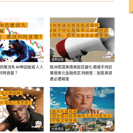
國際金融
油供應消失 AI神話破滅 人人
歐洲密謀美債美股武器化 挪威手持近
該何時貪婪？
萬億美元金融核武 特朗普：拋售美資
產必遭報復
社會熱話