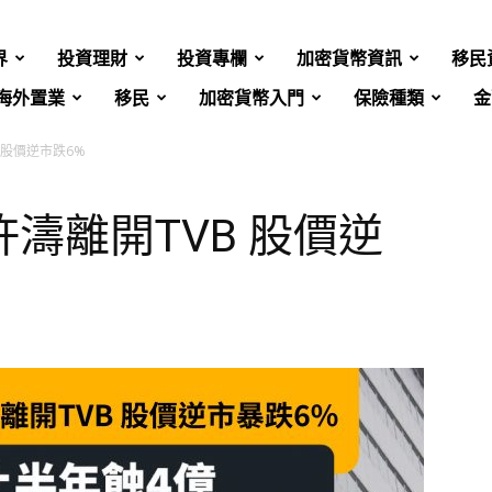
界
投資理財
投資專欄
加密貨幣資訊
移民
海外置業
移民
加密貨幣入門
保險種類
金
 股價逆市跌6%
濤離開TVB 股價逆