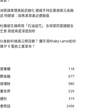
貪婪？
洲密謀美債美股武器化 挪威手持近萬億美元金融
武 特朗普：拋售美資產必遭報復
杜羅被生擒再現「石油詛咒」 全球第四富國變全
乞食 政經角度深度剖析
I分身創40億美元帶貨額？ 攤手哥Khaby Lame如何
爆 IP X 電商工業革命？
資專欄
118
際金融
877
資理財
980
業世界
539
通社
319
會熱話
2436