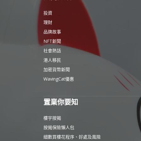
投資
理財
品牌故事
NFT新聞
社會熱話
港人移民
加密貨幣新聞
WavingCat優惠
置業你要知
樓宇按揭
按揭保險懶人包
細數買樓花程序、好處及風險