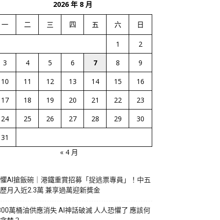
2026 年 8 月
一
二
三
四
五
六
日
1
2
3
4
5
6
7
8
9
10
11
12
13
14
15
16
17
18
19
20
21
22
23
24
25
26
27
28
29
30
31
« 4 月
懼AI搶飯碗｜港鐵重賞招募「捉逃票專員」！中五
歷月入近2.3萬 兼享過萬迎新獎金
800萬桶油供應消失 AI神話破滅 人人恐懼了 應該何