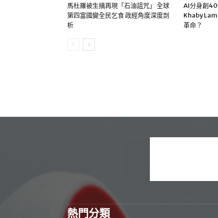
馬杜羅被生擒再現「石油詛咒」 全球
AI分身創4
第四富國變全民乞食 政經角度深度剖
Khaby La
析
革命？
熱門分類