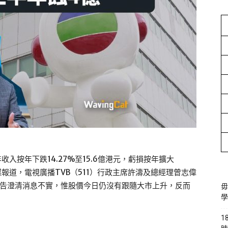
收入按年下跌14.27%至15.6億港元，虧損按年擴大
傳媒報道，電視廣播TVB（511）行政主席許濤及總經理曾志偉
發公告澄清消息不實，惟股價今日仍沒有跟隨大市上升，反而
毋
學
1