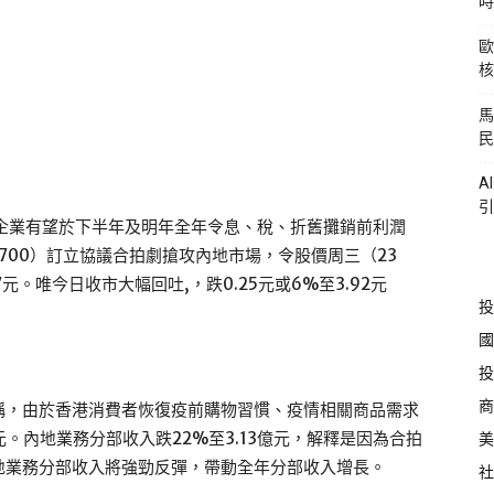
時
歐
核
馬
民
A
引
，企業有望於下半年及明年全年令息、稅、折舊攤銷前利潤
（700）訂立協議合拍劇搶攻內地市場，令股價周三（23
7元。唯今日收市大幅回吐,，跌0.25元或6%至3.92元
投
國
投
商
稱，由於香港消費者恢復疫前購物習慣、疫情相關商品需求
元。內地業務分部收入跌22%至3.13億元，解釋是因為合拍
美
地業務分部收入將強勁反彈，帶動全年分部收入增長。
社