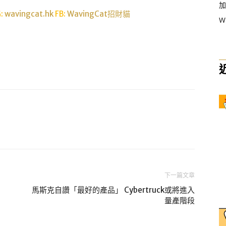
加
G:
wavingcat.hk
FB:
WavingCat招財貓
W
下一篇文章
馬斯克自讚「最好的產品」 Cybertruck或將進入
量產階段