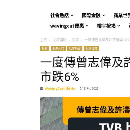
社會熱話
國際金融
商業世
wavingcat優惠
樓宇按揭
主頁
投資理財
投資
一度傳曾志偉及許濤離開TVB
投資
股票入門
社會熱話
投資理財
一度傳曾志偉及許
市跌6%
由
WavingCat小編 Ho
-
24 8 月, 2023