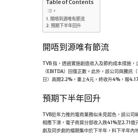
Table of Contents
開唔到源唯有節流
預期下半年回升
開唔到源唯有節流
TVB 指，透過實施創造收入及節約成本措施
（EBITDA）回復正數。此外，該公司與騰訊
日）高開2.2%，重上4元，終收升4%，報4.1
預期下半年回升
TVB近年力推的電商業務似未見起色，該公司
相應下滑，電子商貿分部收入跌41%至2.71億
劇及同步劇的檔期集中於下半年，料下半年內