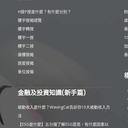
H按P按是什麼？有什麼分別？
財
樓宇按揭總覽
虛
樓宇轉按
香
樓宇一按
1
樓宇二按
加
唐樓按揭
香
居屋按揭
車位按揭
金融及投資知識(新手篇)
被動收入是什麼？WavingCat告訴你10大被動收入方
法
【ESG是什麼】五分鐘了解ESG意思，有什麼因素以