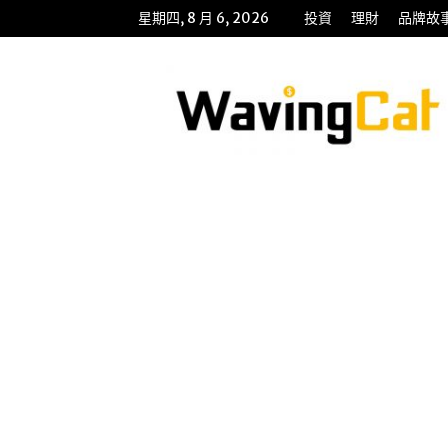
星期四, 8 月 6, 2026
投資
理財
品牌故
WavingCat
招
財
貓