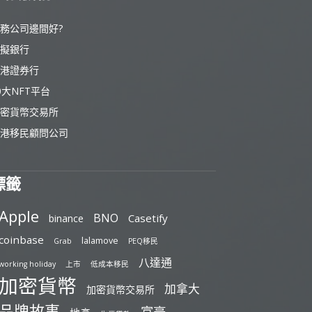
務公司邊間好?
擬銀行
港證券行
0大NFT平台
密貨幣交易所
港移民顧問公司
標籤
Apple
BNO
Casetify
binance
coinbase
lalamove
Grab
PEQ移民
八達通
working holiday
上市
低成本移民
加密貨幣
加拿大
加密貨幣交易所
品牌故事
富豪