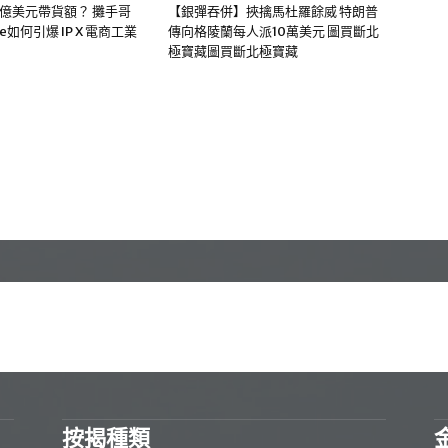
0億美元帶貨額？ 攤手哥
【銀彈吞併】挾擒馬杜羅餘威 特朗普
me如何引爆 IP X 電商工業
傳向格陵蘭每人派10萬美元 圖買斷北
極寶藏圖買斷北極寶藏
按揭種類