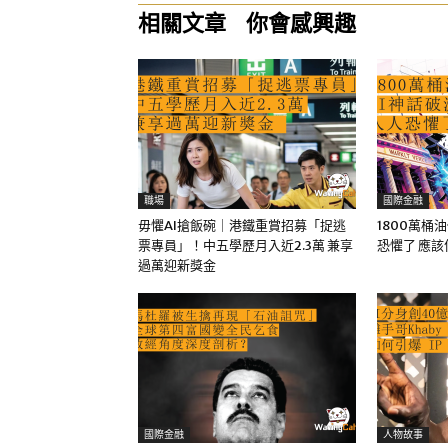
相關文章
你會感興趣
職場
國際金融
毋懼AI搶飯碗｜港鐵重賞招募「捉逃
1800萬桶
票專員」！中五學歷月入近2.3萬 兼享
恐懼了 應
過萬迎新獎金
國際金融
人物故事