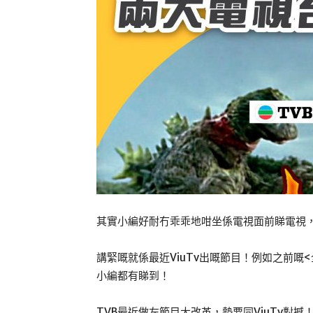
其實小編好耐冇乖乖地咁坐係電視面前睇電視，
講緊嘅就係最近ViuTv出嘅節目！例如之前嘅<全
小編都有睇到！
TVB最近做左節目大改革，勢要同ViuTv對撼！