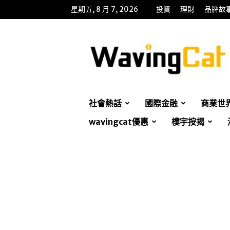
星期五, 8 月 7, 2026
投資
理財
品牌故
WavingCat
招
財
貓
社會熱話
國際金融
商業世
wavingcat優惠
樓宇按揭