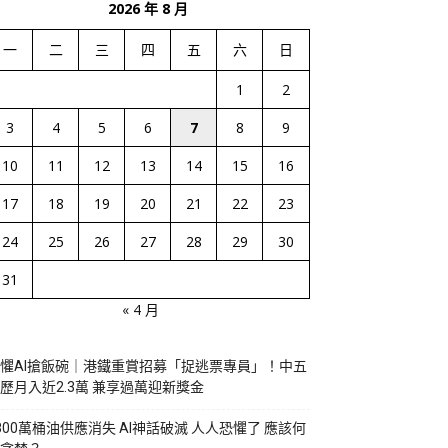
2026 年 8 月
一
二
三
四
五
六
日
1
2
3
4
5
6
7
8
9
10
11
12
13
14
15
16
17
18
19
20
21
22
23
24
25
26
27
28
29
30
31
« 4 月
懼AI搶飯碗｜港鐵重賞招募「捉逃票專員」！中五
歷月入近2.3萬 兼享過萬迎新獎金
800萬桶油供應消失 AI神話破滅 人人恐懼了 應該何