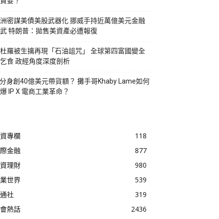
貪婪？
洲密謀美債美股武器化 挪威手持近萬億美元金融
武 特朗普：拋售美資產必遭報復
杜羅被生擒再現「石油詛咒」 全球第四富國變全
乞食 政經角度深度剖析
I分身創40億美元帶貨額？ 攤手哥Khaby Lame如何
爆 IP X 電商工業革命？
資專欄
118
際金融
877
資理財
980
業世界
539
通社
319
會熱話
2436