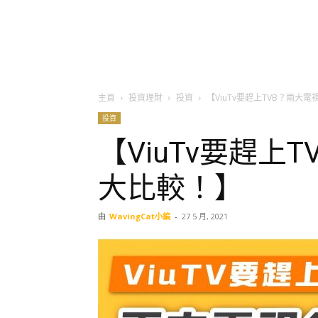
主頁
投資理財
投資
【ViuTv要趕上TVB？兩大
投資
【ViuTv要趕上
大比較！】
由
WavingCat小編
-
27 5 月, 2021