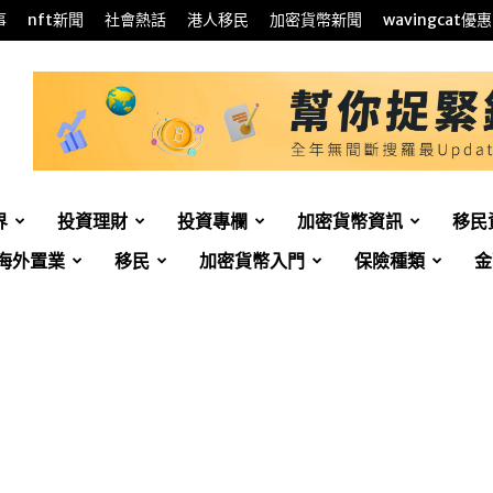
事
nft新聞
社會熱話
港人移民
加密貨幣新聞
wavingcat優惠
界
投資理財
投資專欄
加密貨幣資訊
移民
海外置業
移民
加密貨幣入門
保險種類
金