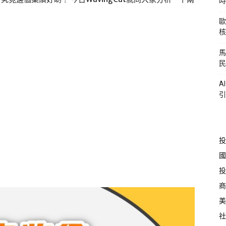
時
歐
核
馬
民
A
引
投
國
投
商
美
社