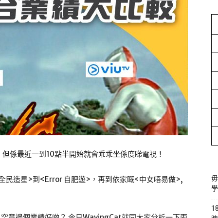
但係最近一到10點半開始就會乖乖坐係度睇電視！
毋
民造星>到<Error 自肥遊>，再到依家嘅<中女唔易做>,
學
1
究竟邊個業績好啲？ 今日WavingCat就同大家分析一下兩