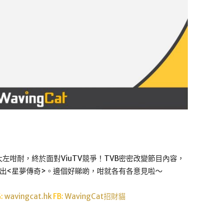
左咁耐，終於面對ViuTV競爭！TVB密密改變節目內容，
 又推出<星夢傳奇>。邊個好睇啲，咁就各有各意見啦～
G:
wavingcat.hk
FB:
WavingCat招財貓