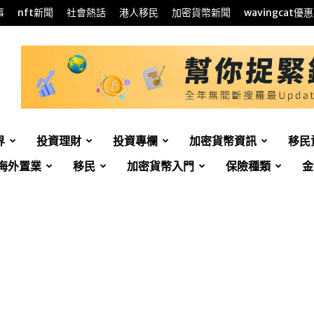
事
nft新聞
社會熱話
港人移民
加密貨幣新聞
wavingcat優惠
界
投資理財
投資專欄
加密貨幣資訊
移民
海外置業
移民
加密貨幣入門
保險種類
金