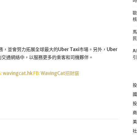
時
歐
核
馬
民
並會努力拓展全球最大的Uber Taxi市場。另外，Uber
A
的交通網絡中，以服務更多的乘客和司機夥伴。
引
G:
wavingcat.hk
FB:
WavingCat招財貓
投
國
投
商
美
社