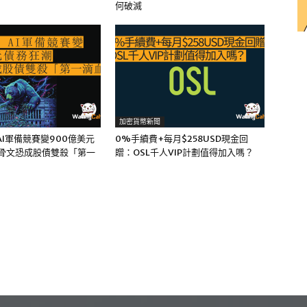
何破滅
加密貨幣新聞
I軍備競賽變900億美元
0%手續費+每月$258USD現金回
甲骨文恐成股債雙殺「第一
贈：OSL千人VIP計劃值得加入嗎？