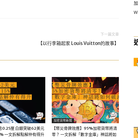
加
W
下一篇文章
【以行李箱起家 Louis Vuitton的故事】
加密貨幣新聞
0.25厘 白銀突破62美元
【幣災骨牌效應】95%加密貨幣將清
5% 一文拆解點解仲有得升
零？ 一文拆解「數字金庫」神話將如