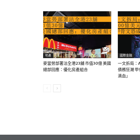
地產
國際金融
麥當勞部署沽全港23舖 市值30億 美國
一文拆局：A
總部回應：優化房產組合
債務狂潮 
滴血」