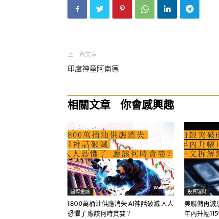
上一篇文章
印度神童阿南德
相關文章
你會感興趣
國際金融
投資理財
1800萬桶油供應消失 AI神話破滅 人人
美聯儲再減息
恐懼了 應該何時貪婪？
年內升幅11