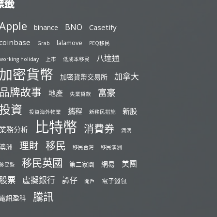
標籤
Apple
BNO
Casetify
binance
coinbase
lalamove
Grab
PEQ移民
八達通
working holiday
上市
低成本移民
加密貨幣
加拿大
加密貨幣交易所
品牌故事
富豪
地產
失業貸款
投資
攜程
新股
投資海外物業
新移民措施
比特幣
消費券
業務分析
滴滴
移民
理財
澳洲
移民台灣
移民澳洲
移民英國
美團
網易
第二家園
移民監
股票
虛擬銀行
譚仔
電子錢包
開戶
騰訊
電訊盈科