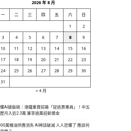
2026 年 8 月
一
二
三
四
五
六
日
1
2
3
4
5
6
7
8
9
10
11
12
13
14
15
16
17
18
19
20
21
22
23
24
25
26
27
28
29
30
31
« 4 月
懼AI搶飯碗｜港鐵重賞招募「捉逃票專員」！中五
歷月入近2.3萬 兼享過萬迎新獎金
800萬桶油供應消失 AI神話破滅 人人恐懼了 應該何