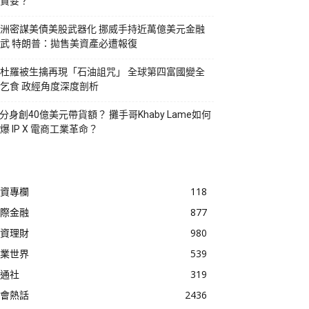
貪婪？
洲密謀美債美股武器化 挪威手持近萬億美元金融
武 特朗普：拋售美資產必遭報復
杜羅被生擒再現「石油詛咒」 全球第四富國變全
乞食 政經角度深度剖析
I分身創40億美元帶貨額？ 攤手哥Khaby Lame如何
爆 IP X 電商工業革命？
資專欄
118
際金融
877
資理財
980
業世界
539
通社
319
會熱話
2436