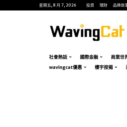
星期五, 8 月 7, 2026
投資
理財
品牌故
WavingCat
招
財
貓
社會熱話
國際金融
商業世
wavingcat優惠
樓宇按揭