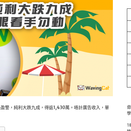
盈警，純利大跌九成，得返1,430萬。唔計廣告收入，單
毋
學
1