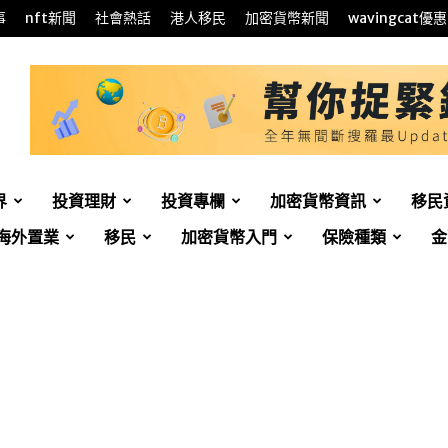
事
nft新聞
社會熱話
港人移民
加密貨幣新聞
wavingcat優惠
界
投資理財
投資專欄
加密貨幣資訊
移民
海外置業
移民
加密貨幣入門
保險種類
金