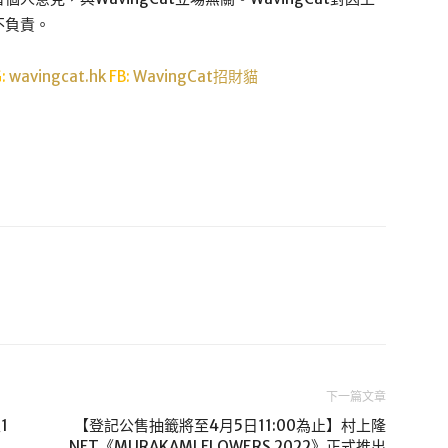
不負責。
G:
wavingcat.hk
FB:
WavingCat招財貓
下一篇文章
1
【登記公售抽籤將至4月5日11:00為止】村上隆
NFT《MURAKAMI.FLOWERS 2022》正式推出