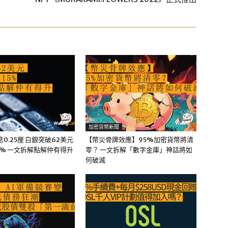
加密貨幣新聞
0.25厘 白銀突破62美元
【幣災骨牌效應】95%加密貨幣將清
5% 一文拆解點解仲有得升
零？ 一文拆解「數字金庫」神話將如
何破滅