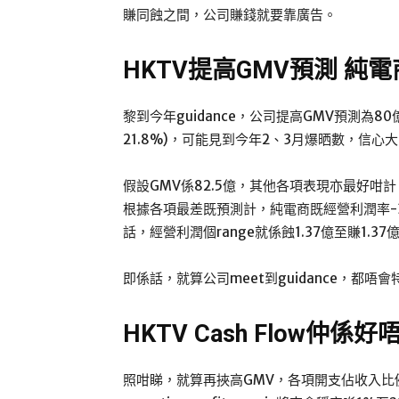
賺同蝕之間，公司賺錢就要靠廣告。
HKTV提高GMV預測 純電
黎到今年guidance，公司提高GMV預測為80億
21.8%)，可能見到今年2、3月爆晒數，信心
假設GMV係82.5億，其他各項表現亦最好咁計
根據各項最差既預測計，純電商既經營利潤率-3
話，經營利潤個range就係蝕1.37億至賺1.37
即係話，就算公司meet到guidance，都唔
HKTV Cash Flow仲係
照咁睇，就算再挾高GMV，各項開支佔收入