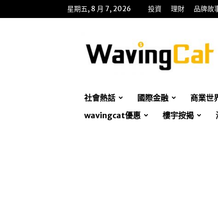
星期五, 8 月 7, 2026
投資
理財
品牌故
WavingCat
招
財
貓
社會熱話
國際金融
商業世
wavingcat優惠
樓宇按揭