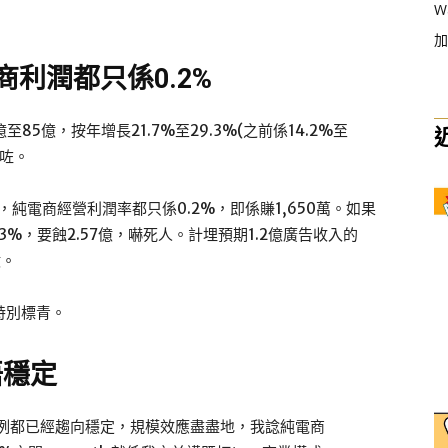
W
加
商利潤都只係0.2%
至85億，按年增長21.7%至29.3%(之前係14.2%至
大咗。
，純電商經營利潤率都只係0.2%，即係賺1,650萬。如果
%，要蝕2.57億，嚇死人。計埋預期1.2億廣告收入的
億。
會特別標青。
好唔穩定
比例都已經趨向穩定，規模效應盡盡地，我諗純電商