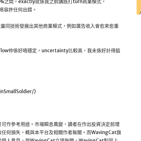
1%至2%之間，exactly就係我之前講既打turn商業模式，
，唔容許任何出錯。
流量同技術發展出其他商業模式，例如廣告收入會愈來愈重
flow仲係好唔穩定，uncertainty比較高，我未係好計得掂
SmallSoldier/)
只可作參考用途。市場瞬息萬變，讀者在作出投資決定前理
何損失，概與本平台及相關作者無關。而WavingCat旗
意見，與WavingCat立場無關。WavingCat對因上