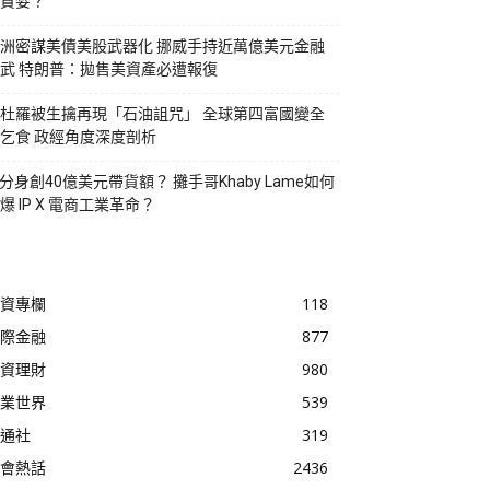
貪婪？
洲密謀美債美股武器化 挪威手持近萬億美元金融
武 特朗普：拋售美資產必遭報復
杜羅被生擒再現「石油詛咒」 全球第四富國變全
乞食 政經角度深度剖析
I分身創40億美元帶貨額？ 攤手哥Khaby Lame如何
爆 IP X 電商工業革命？
資專欄
118
際金融
877
資理財
980
業世界
539
通社
319
會熱話
2436