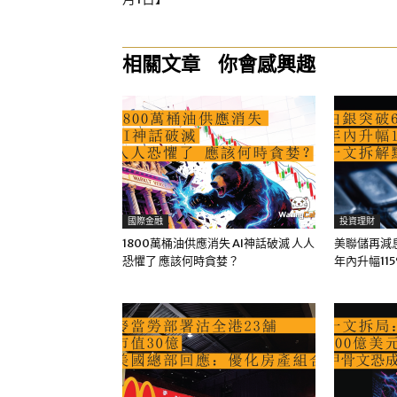
相關文章
你會感興趣
國際金融
投資理財
1800萬桶油供應消失 AI神話破滅 人人
美聯儲再減息
恐懼了 應該何時貪婪？
年內升幅11