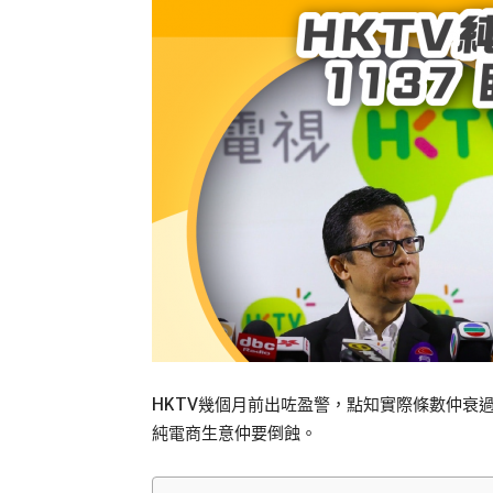
HKTV幾個月前出咗盈警，點知實際條數仲衰過
純電商生意仲要倒蝕。