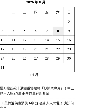
2026 年 8 月
一
二
三
四
五
六
日
1
2
3
4
5
6
7
8
9
10
11
12
13
14
15
16
17
18
19
20
21
22
23
24
25
26
27
28
29
30
31
« 4 月
懼AI搶飯碗｜港鐵重賞招募「捉逃票專員」！中五
歷月入近2.3萬 兼享過萬迎新獎金
800萬桶油供應消失 AI神話破滅 人人恐懼了 應該何