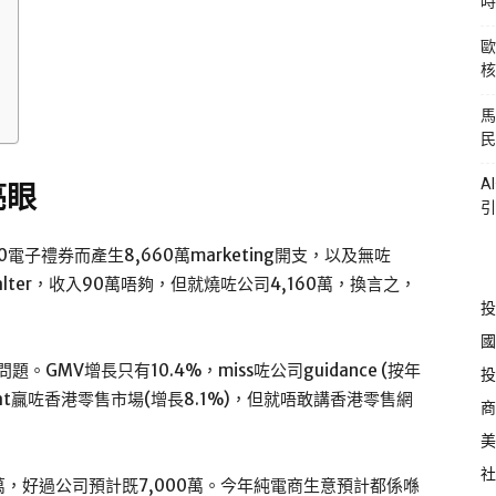
時
歐
核
馬
民
A
亮眼
引
電子禮券而產生8,660萬marketing開支，以及無咗
alter，收入90萬唔夠，但就燒咗公司4,160萬，換言之，
投
國
係問題。GMV增長只有10.4%，miss咗公司guidance (按年
投
beat贏咗香港零售市場(增長8.1%)，但就唔敢講香港零售網
商
美
社
萬，好過公司預計既7,000萬。今年純電商生意預計都係喺