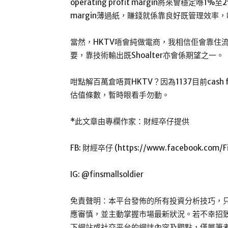
operating profit margin將來會穩定喺
margin薄過紙，賺錢就係靠良好既管理效率
當然，HKTV唔會純做電商，我相信佢會靠住
要，靠技術輸出既Shoalter亦會係期望之一。
咁點解百萬倉唔買HKTV？因為1137目前cash 
估值條數，暫時眼看手勿動。
*此文章由專欄作家：財經卒仔提供
FB: 財經卒仔 (https://www.facebook.com/Fin
IG: @finsmallsoldier
免責聲明：本平台發佈的所有投資分析技巧，
應審慎，並主動掌握市場最新狀況。若不幸招致任
下網站或社交平台的網誌內容及觀點，僅屬筆者個人