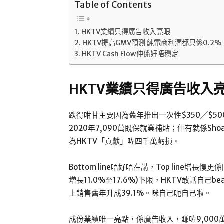
Table of Contents
HKTV業績只得廣告收入亮眼
HKTV提高GMV預測 純電商利潤都只係0.2%
HKTV Cash Flow仲係好唔穩定
HKTV業績只得廣告收入
跌得咁甘主要因為舊年推出一次性$350╱$500
2020年7,090萬既保就業補貼；仲有就係Sho
為HKTV「貢獻」咗四千萬虧損。
Bottom line唔好唔在講，Top line增長慢更
增長11.0%至17.6%)下限，HKTV敢話自己
上銷售舊年升成39.1%。咪自己呃自己啦。
成份業績唯一亮點，係廣告收入，賺咗9,000