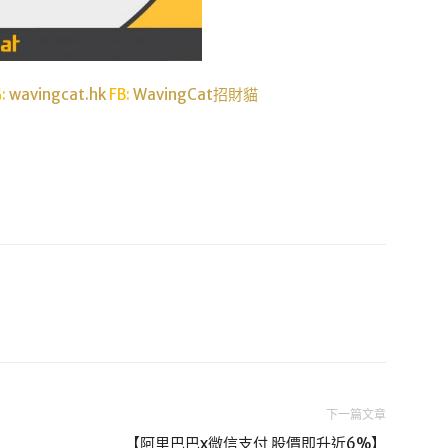
G:
wavingcat.hk
FB:
WavingCat招財貓
下一篇文章
【阿里巴巴x微信支付 股價即升近6%】