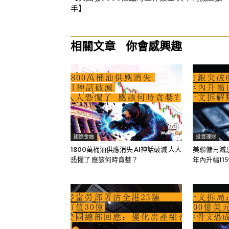
手】
相關文章
你會感興趣
國際金融
投資理財
1800萬桶油供應消失 AI神話破滅 人人
美聯儲再減息
恐懼了 應該何時貪婪？
年內升幅11