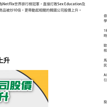
etflix世界排行榜冠軍，直接打敗Sex Education及
同款商品被炒10倍，更帶動起相關的韓國公司股價上升。
毋
學
1
時
歐
核
上升
馬
民
A
引
投