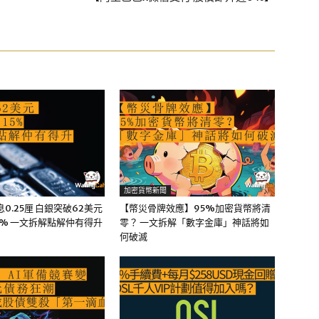
加密貨幣新聞
0.25厘 白銀突破62美元
【幣災骨牌效應】95%加密貨幣將清
5% 一文拆解點解仲有得升
零？ 一文拆解「數字金庫」神話將如
何破滅