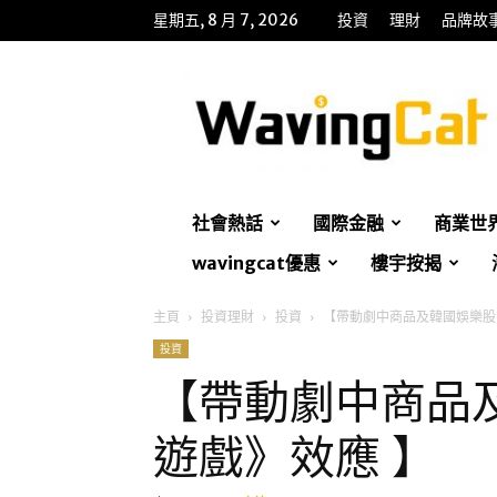
星期五, 8 月 7, 2026
投資
理財
品牌故
WavingCat
招
財
貓
社會熱話
國際金融
商業世
wavingcat優惠
樓宇按揭
主頁
投資理財
投資
【帶動劇中商品及韓國娛樂股
投資
【帶動劇中商品
遊戲》效應 】