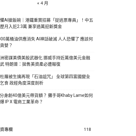
« 4 月
懼AI搶飯碗｜港鐵重賞招募「捉逃票專員」！中五
歷月入近2.3萬 兼享過萬迎新獎金
800萬桶油供應消失 AI神話破滅 人人恐懼了 應該何
貪婪？
洲密謀美債美股武器化 挪威手持近萬億美元金融
武 特朗普：拋售美資產必遭報復
杜羅被生擒再現「石油詛咒」 全球第四富國變全
乞食 政經角度深度剖析
I分身創40億美元帶貨額？ 攤手哥Khaby Lame如何
爆 IP X 電商工業革命？
資專欄
118