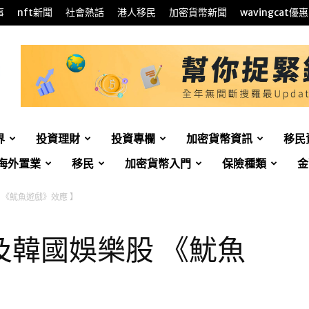
事
nft新聞
社會熱話
港人移民
加密貨幣新聞
wavingcat優惠
界
投資理財
投資專欄
加密貨幣資訊
移民
海外置業
移民
加密貨幣入門
保險種類
金
 《魷魚遊戲》效應 】
及韓國娛樂股 《魷魚