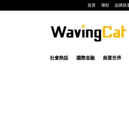
投資
理財
品牌故
WavingCat
招
財
貓
社會熱話
國際金融
商業世界