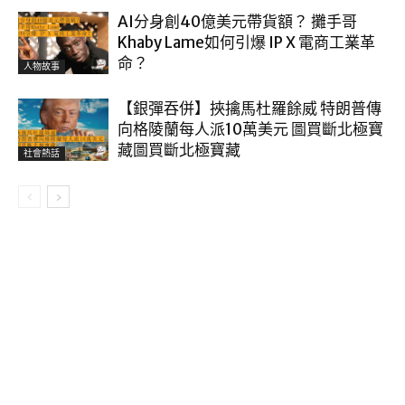
AI分身創40億美元帶貨額？ 攤手哥
Khaby Lame如何引爆 IP X 電商工業革
命？
人物故事
【銀彈吞併】挾擒馬杜羅餘威 特朗普傳
向格陵蘭每人派10萬美元 圖買斷北極寶
藏圖買斷北極寶藏
社會熱話