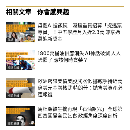
相關文章
你會感興趣
毋懼AI搶飯碗｜港鐵重賞招募「捉逃票
專員」！中五學歷月入近2.3萬 兼享過
萬迎新獎金
職場
1800萬桶油供應消失 AI神話破滅 人人
恐懼了 應該何時貪婪？
國際金融
歐洲密謀美債美股武器化 挪威手持近萬
億美元金融核武 特朗普：拋售美資產必
遭報復
國際金融
馬杜羅被生擒再現「石油詛咒」 全球第
四富國變全民乞食 政經角度深度剖析
國際金融