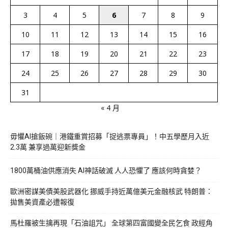
3
4
5
6
7
8
9
10
11
12
13
14
15
16
17
18
19
20
21
22
23
24
25
26
27
28
29
30
31
« 4 月
毋懼AI搶飯碗｜港鐵重賞招募「捉逃票專員」！中五學歷月入近
2.3萬 兼享過萬迎新獎金
1800萬桶油供應消失 AI神話破滅 人人恐懼了 應該何時貪婪？
歐洲密謀美債美股武器化 挪威手持近萬億美元金融核武 特朗普：
拋售美資產必遭報復
馬杜羅被生擒再現「石油詛咒」 全球第四富國變全民乞食 政經角