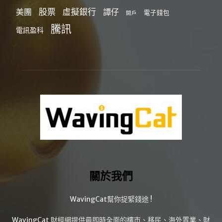
股票
虛擬銀行
美團
譚仔
電子錢包
開戶
騰訊
電訊盈科
關於我們
WavingCat幫你捉緊錢途 !
WavingCat 財經網提供最即時全面的樓市、移民、海外置業、財