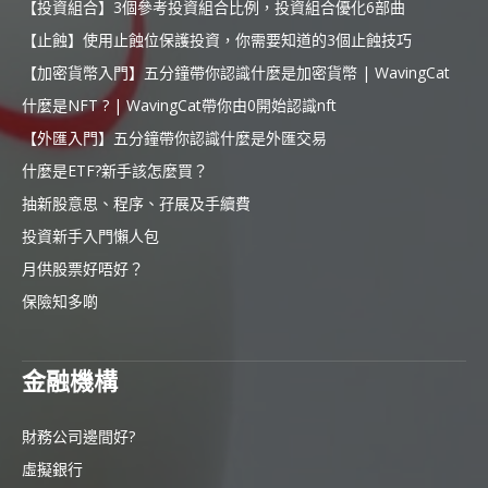
【投資組合】3個參考投資組合比例，投資組合優化6部曲
【止蝕】使用止蝕位保護投資，你需要知道的3個止蝕技巧
【加密貨幣入門】五分鐘帶你認識什麼是加密貨幣 | WavingCat
什麼是NFT ? | WavingCat帶你由0開始認識nft
【外匯入門】五分鐘帶你認識什麼是外匯交易
什麼是ETF?新手該怎麼買？
抽新股意思、程序、孖展及手續費
投資新手入門懶人包
月供股票好唔好？
保險知多啲
金融機構
財務公司邊間好?
虛擬銀行