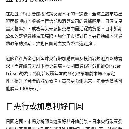
在經歷了特朗普關稅政策反覆不定的一週後，全球金融市場出
現明顯轉向。根據存管信託和清算公司的數據顯示，日圓交易
量大幅攀升，成為與美元配對交易中最活躍的貨幣。日本近期
公布的薪資數據表現亮眼，強化了市場對日本央行持續收緊貨
幣政策的預期，推動日圓對主要貨幣普遍走強。
避險資產黃金也因全球央行增加購買量及投資者規避風險的需
求，而連續五天創下歷史新高。德國商業銀行分析師Carsten
Fritsch認為，特朗普反覆無常的關稅政策加劇市場不確定
性，提升了黃金的避險價值。高盛更預測未來一年黃金價格可
能觸及3000美元。
日央行或加息利好日圓
日圓方面，市場分析師普遍看好其升值前景。日本央行政策委
員田村直樹表示，期望在2026財年後期將基準利率提升至1%