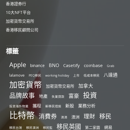
香港證券行
10大NFT平台
加密貨幣交易所
香港移民顧問公司
標籤
Apple
BNO
Casetify
coinbase
binance
Grab
八達通
lalamove
PEQ移民
working holiday
上市
低成本移民
加密貨幣
加拿大
加密貨幣交易所
投資
品牌故事
富豪
地產
失業貸款
攜程
新股
業務分析
投資海外物業
新移民措施
比特幣
消費券
移民
理財
澳洲
滴滴
移民英國
網易
第二家園
移民台灣
移民澳洲
移民監