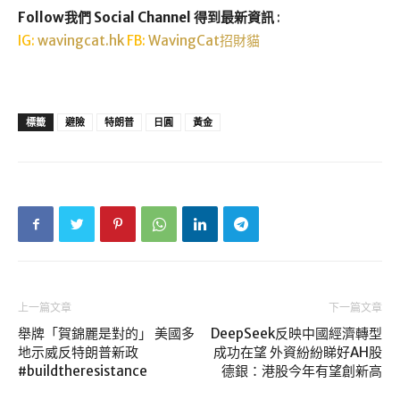
Follow我們 Social Channel 得到最新資訊
:
IG:
wavingcat.hk
FB:
WavingCat招財貓
標籤
避險
特朗普
日圓
黃金
上一篇文章
下一篇文章
舉牌「賀錦麗是對的」 美國多
DeepSeek反映中國經濟轉型
地示威反特朗普新政
成功在望 外資紛紛睇好AH股
#buildtheresistance
德銀：港股今年有望創新高