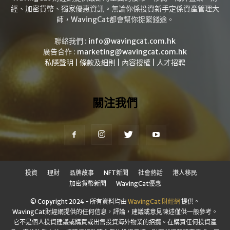
經、加密貨幣、獨家優惠資訊。無論你係投資新手定係資產管理大
師，WavingCat都會幫你捉緊錢途。
聯絡我們 :
info@wavingcat.com.hk
廣告合作 :
marketing@wavingcat.com.hk
私隱聲明
|
條款及細則
|
內容授權
|
人才招聘
關注我們
投資
理財
品牌故事
NFT新聞
社會熱話
港人移民
加密貨幣新聞
WavingCat優惠
© Copyright 2024 - 所有資料均由
WavingCat 財經網
提供。
WavingCat財經網提供的任何信息，評論，建議或意見陳述僅供一般參考。
它不是個人投資建議或購買或出售投資海外物業的招攬。在購買任何投資產