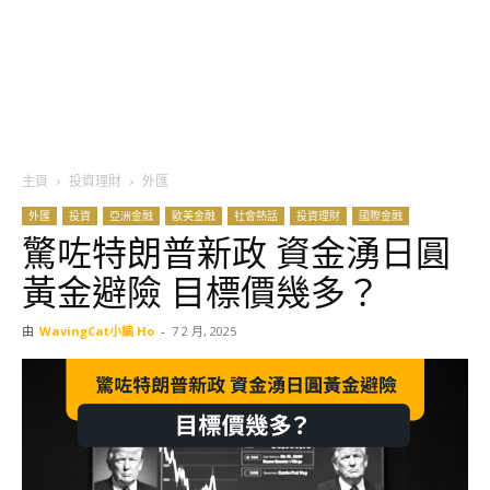
主頁
投資理財
外匯
外匯
投資
亞洲金融
歐美金融
社會熱話
投資理財
國際金融
驚咗特朗普新政 資金湧日圓
黃金避險 目標價幾多？
由
WavingCat小編 Ho
-
7 2 月, 2025