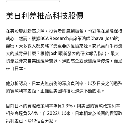
美日利差推高科技股價
在美股屢創新高之際，投資者既感到振奮，也對潛在風險保持
戒心。然而，根據BCA Research首席策略師Dhaval Joshi的
觀察，大多數人都忽略了最重要的風險來源。究竟當前牛市最
大的威脅是什麼？根據Joshi最新發表的研究報告指出，最大
隱憂並非來自美國經濟衰退、通膨高企或歐洲經濟停滯，而是
來自日本。
他分析認為，日本史無前例的深度負利率，以及日美之間懸殊
的實際利率差距，正推動美國科技股泡沫不斷膨脹。
目前日本的實際政策利率為負2.3%，與美國的實際政策利率
相差高達負5.4%。自2022年以來，日本相較於美國的實際政
策利差已下滑12個百分點。