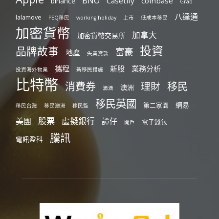
BNO
Casetify
coinbase
binance
Grab
八達通
lalamove
PEQ移民
working holiday
上市
低成本移民
加密貨幣
加拿大
加密貨幣交易所
投資
品牌故事
富豪
地產
失業貸款
攜程
新股
業務分析
投資海外物業
新移民措施
比特幣
消費券
移民
理財
澳洲
滴滴
移民英國
網易
第二家園
移民台灣
移民澳洲
移民監
股票
虛擬銀行
美團
譚仔
電子錢包
開戶
騰訊
電訊盈科