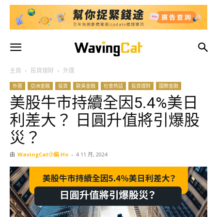
主頁
投資理財
外匯
外匯
亞洲金融
投資
歐美金融
社會熱話
投資理財
國際金融
美股牛市持續全因5.4%美日
利差大？ 日圓升值將引爆股
災？
由
WavingCat小編 Ho
-
4 11 月, 2024