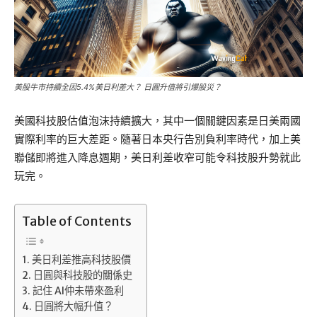
美股牛市持續全因5.4%美日利差大？ 日圓升值將引爆股災？
美國科技股估值泡沫持續擴大，其中一個關鍵因素是日美兩國
實際利率的巨大差距。隨著日本央行告別負利率時代，加上美
聯儲即將進入降息週期，美日利差收窄可能令科技股升勢就此
玩完。
Table of Contents
美日利差推高科技股價
日圓與科技股的關係史
記住 AI仲未帶來盈利
日圓將大幅升值？