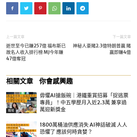
上一篇文章
下一篇文章
逝世至今已賺257億 福布斯已
神秘人豪賭2.3億特朗普贏 賭
故名人收入排行榜 MJ今年賺
贏即賺4億
47億奪冠
相關文章
你會感興趣
毋懼AI搶飯碗｜港鐵重賞招募「捉逃票
專員」！中五學歷月入近2.3萬 兼享過
萬迎新獎金
職場
1800萬桶油供應消失 AI神話破滅 人人
恐懼了 應該何時貪婪？