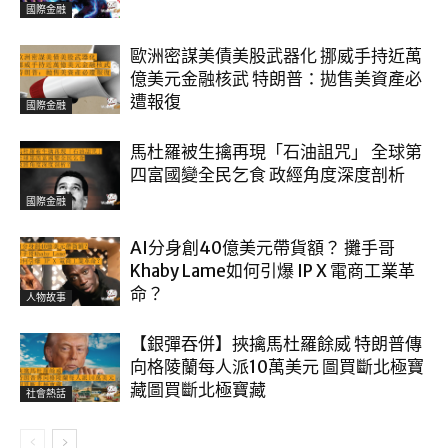
國際金融
歐洲密謀美債美股武器化 挪威手持近萬
億美元金融核武 特朗普：拋售美資產必
遭報復
國際金融
馬杜羅被生擒再現「石油詛咒」 全球第
四富國變全民乞食 政經角度深度剖析
國際金融
AI分身創40億美元帶貨額？ 攤手哥
Khaby Lame如何引爆 IP X 電商工業革
命？
人物故事
【銀彈吞併】挾擒馬杜羅餘威 特朗普傳
向格陵蘭每人派10萬美元 圖買斷北極寶
藏圖買斷北極寶藏
社會熱話