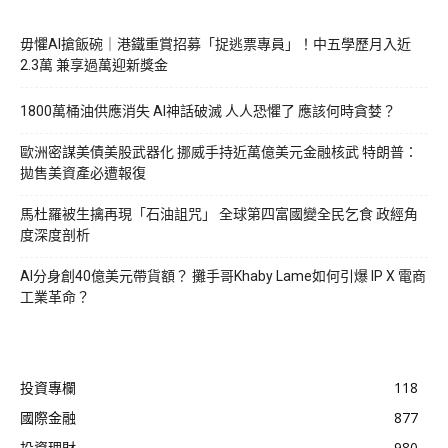
毋懼AI搶飯碗｜港鐵重賞招募「捉逃票專員」！中五學歷月入近
2.3萬 兼享過萬迎新獎金
1800萬桶油供應消失 AI神話破滅 人人恐懼了 應該何時貪婪？
歐洲密謀美債美股武器化 挪威手持近萬億美元金融核武 特朗普：
拋售美資產必遭報復
馬杜羅被生擒再現「石油詛咒」 全球第四富國變全民乞食 政經角
度深度剖析
AI分身創40億美元帶貨額？ 攤手哥Khaby Lame如何引爆 IP X 電商
工業革命？
投資專欄
118
國際金融
877
投資理財
980