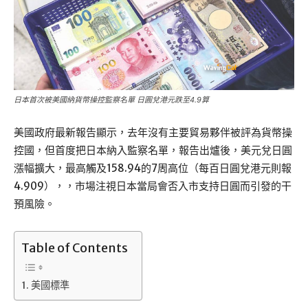
日本首次被美國納貨幣操控監察名單 日圓兌港元跌至4.9算
美國政府最新報告顯示，去年沒有主要貿易夥伴被評為貨幣操
控國，但首度把日本納入監察名單，報告出爐後，美元兌日圓
漲幅擴大，最高觸及158.94的7周高位（每百日圓兌港元則報
4.909），，市場注視日本當局會否入市支持日圓而引發的干
預風險。
Table of Contents
美國標準