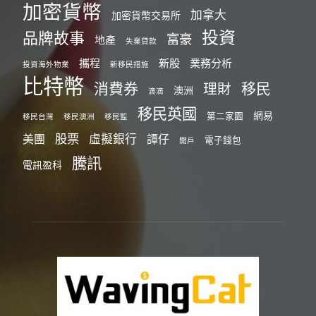
加密貨幣
加拿大
加密貨幣交易所
投資
品牌故事
富豪
地產
失業貸款
攜程
新股
業務分析
投資海外物業
新移民措施
比特幣
消費券
移民
理財
澳洲
滴滴
移民英國
網易
第二家園
移民台灣
移民澳洲
移民監
股票
虛擬銀行
美團
譚仔
電子錢包
開戶
騰訊
電訊盈科