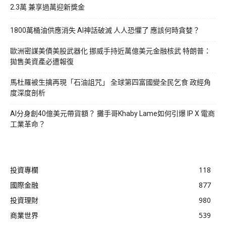
2.3萬 兼享過萬迎新獎金
1800萬桶油供應消失 AI神話破滅 人人恐懼了 應該何時貪婪？
歐洲密謀美債美股武器化 挪威手持近萬億美元金融核武 特朗普：
拋售美資產必遭報復
馬杜羅被生擒再現「石油詛咒」 全球第四富國變全民乞食 政經角
度深度剖析
AI分身創40億美元帶貨額？ 攤手哥Khaby Lame如何引爆 IP X 電商
工業革命？
投資專欄
118
國際金融
877
投資理財
980
商業世界
539