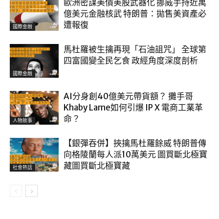
歐洲密謀美債美股武器化 挪威手持近萬
億美元金融核武 特朗普：拋售美資產必
遭報復
國際金融
馬杜羅被生擒再現「石油詛咒」 全球第
四富國變全民乞食 政經角度深度剖析
國際金融
AI分身創40億美元帶貨額？ 攤手哥
Khaby Lame如何引爆 IP X 電商工業革
命？
人物故事
【銀彈吞併】挾擒馬杜羅餘威 特朗普傳
向格陵蘭每人派10萬美元 圖買斷北極寶
藏圖買斷北極寶藏
社會熱話