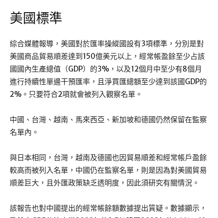
美國標準
綜合媒體報導，美國對於匯率操縱國設有3項標準，分別是對
美國商品貿易順差達到150億美元以上，經常帳盈餘至少占該
國國內生產總值（GDP）的3%，以及12個月中至少有8個月
進行持續性單邊干預匯率，且淨買匯總額至少達到該國GDP的
2%。只要符合2項就會被列入觀察名單。
中國、台灣、越南、馬來西亞、新加坡和德國仍然保留在監察
名單內。
與日本相同，台灣，越南及德國也因貿易順差和經常帳戶盈餘
較高而被列入名單，中國仍在監察名單，則是因為對美國貿易
順差巨大，且外匯政策缺乏透明度，因此須研究有關情況。
該報告也對中國提出的經常帳餘額數據提出質疑。數據顯示，