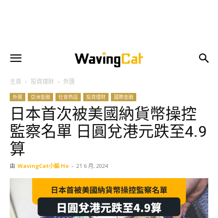
主頁
投資理財
外匯
外匯
亞洲金融
社會熱話
投資理財
國際金融
日本首次被美國納貨幣操控
監察名單 日圓兌港元跌至4.9
算
由
WavingCat小編 Ho
-
21 6 月, 2024