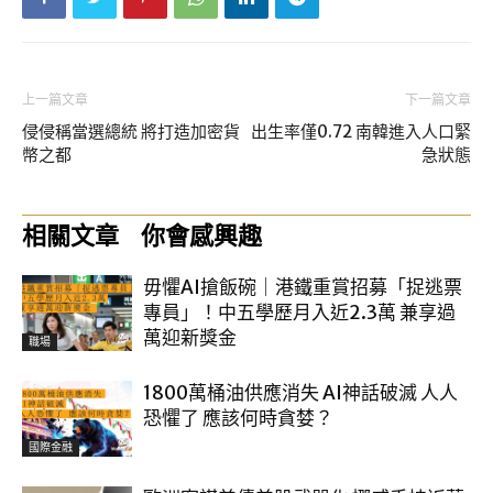
上一篇文章
下一篇文章
侵侵稱當選總統 將打造加密貨
出生率僅0.72 南韓進入人口緊
幣之都
急狀態
相關文章
你會感興趣
毋懼AI搶飯碗｜港鐵重賞招募「捉逃票
專員」！中五學歷月入近2.3萬 兼享過
萬迎新獎金
職場
1800萬桶油供應消失 AI神話破滅 人人
恐懼了 應該何時貪婪？
國際金融