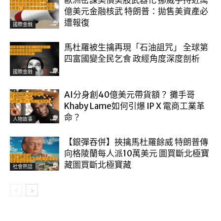
歐洲密謀美債美股武器化 挪威手持近萬
億美元金融核武 特朗普：拋售美資產必
遭報復
國際金融
馬杜羅被生擒再現「石油詛咒」 全球第
四富國變全民乞食 政經角度深度剖析
國際金融
AI分身創40億美元帶貨額？ 攤手哥
Khaby Lame如何引爆 IP X 電商工業革
命？
人物故事
【銀彈吞併】挾擒馬杜羅餘威 特朗普傳
向格陵蘭每人派10萬美元 圖買斷北極寶
藏圖買斷北極寶藏
社會熱話