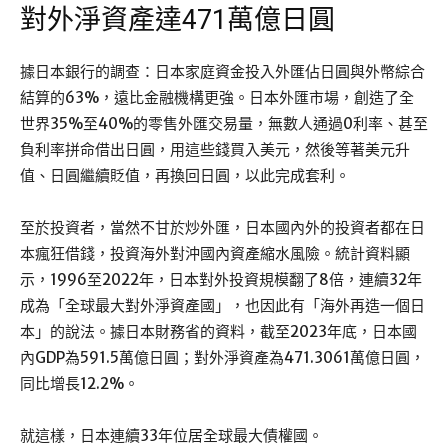
對外淨資產達471萬億日圓
據日本銀行的調查：日本家庭資金投入外匯佔日圓與外幣綜合
結算的63%，遠比金融機構更強。日本外匯市場，創造了全
世界35%至40%的零售外匯交易量，無數人通過0利率、甚至
負利率拼命借出日圓，用這些錢買入美元，然後等著美元升
值、日圓繼續貶值，再換回日圓，以此完成套利。
至於投資者，當然不甘於炒外匯，日本國內外的投資者都在日
本瘋狂借錢，投資海外對沖國內資產縮水風險。統計資料顯
示，1996至2022年，日本對外投資規模翻了8倍，連續32年
成為「全球最大對外淨資產國」，也因此有「海外再造一個日
本」的說法。據日本財務省的資料，截至2023年底，日本國
內GDP為591.5萬億日圓；對外淨資產為471.3061萬億日圓，
同比增長12.2%。
就這樣，日本連續33年位居全球最大債權國。