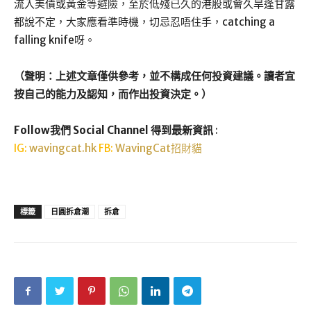
流入美債或黃金等避險，至於低殘已久的港股或會久旱逢甘露
都說不定，大家應看準時機，切忌忍唔住手，catching a
falling knife呀。
（聲明：上述文章僅供參考，並不構成任何投資建議。讀者宜
按自己的能力及認知，而作出投資決定。）
Follow我們 Social Channel 得到最新資訊
:
IG:
wavingcat.hk
FB:
WavingCat招財貓
標籤
日圓拆倉潮
拆倉