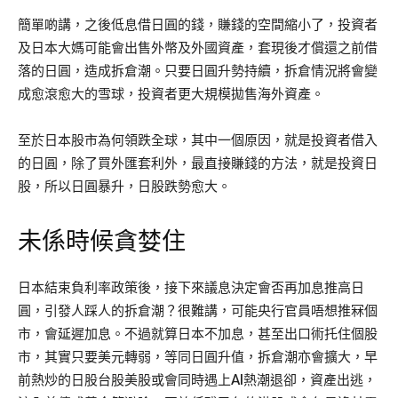
簡單啲講，之後低息借日圓的錢，賺錢的空間縮小了，投資者
及日本大媽可能會出售外幣及外國資產，套現後才償還之前借
落的日圓，造成拆倉潮。只要日圓升勢持續，拆倉情況將會變
成愈滾愈大的雪球，投資者更大規模拋售海外資產。
至於日本股市為何領跌全球，其中一個原因，就是投資者借入
的日圓，除了買外匯套利外，最直接賺錢的方法，就是投資日
股，所以日圓暴升，日股跌勢愈大。
未係時候貪婪住
日本結束負利率政策後，接下來議息決定會否再加息推高日
圓，引發人踩人的拆倉潮？很難講，可能央行官員唔想推冧個
市，會延遲加息。不過就算日本不加息，甚至出口術托住個股
市，其實只要美元轉弱，等同日圓升值，拆倉潮亦會擴大，早
前熱炒的日股台股美股或會同時遇上AI熱潮退卻，資產出逃，