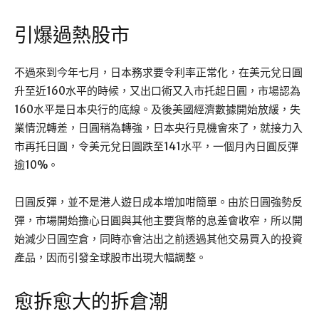
引爆過熱股市
不過來到今年七月，日本務求要令利率正常化，在美元兌日圓
升至近160水平的時候，又出口術又入市托起日圓，市場認為
160水平是日本央行的底線。及後美國經濟數據開始放緩，失
業情況轉差，日圓稍為轉強，日本央行見機會來了，就接力入
市再托日圓，令美元兌日圓跌至141水平，一個月內日圓反彈
逾10%。
日圓反彈，並不是港人遊日成本增加咁簡單。由於日圓強勢反
彈，市場開始擔心日圓與其他主要貨幣的息差會收窄，所以開
始減少日圓空倉，同時亦會沽出之前透過其他交易買入的投資
產品，因而引發全球股市出現大幅調整。
愈拆愈大的拆倉潮