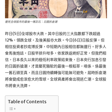
壓死全球股市的最後一嚿巨石：日圓拆倉潮
昨日(5日)全球股市大跌，其中日股的三大指數都下跌超過
12%，領跌全球，及後美股亦大跌。今日(6日)日股反彈，但
相信投資者抄底博反彈，中短期內日股相信都無運行。好多人
會馬後炮話，日股早排升咁多，依家跌返啲好正常，但我們相
信，日本長久以來的極低利率政策結束後，日本央行加息引發
的日圓拆搶潮，才是壓死駱駝的最後一根稻草，唔係，係最後
一舊石頭至真，而且日圓持續轉強可能無可避免，屆時拆倉潮
將會變成愈滾愈大的雪球，全球資產將會出現逃亡潮，全球股
市將會大洗牌。
Table of Contents