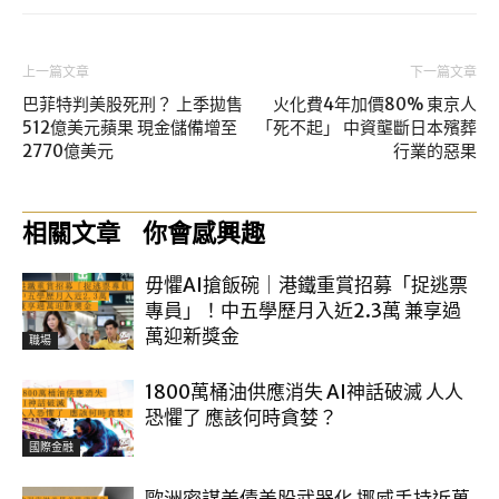
上一篇文章
下一篇文章
巴菲特判美股死刑？ 上季拋售
火化費4年加價80% 東京人
512億美元蘋果 現金儲備增至
「死不起」 中資壟斷日本殯葬
2770億美元
行業的惡果
相關文章
你會感興趣
毋懼AI搶飯碗｜港鐵重賞招募「捉逃票
專員」！中五學歷月入近2.3萬 兼享過
萬迎新獎金
職場
1800萬桶油供應消失 AI神話破滅 人人
恐懼了 應該何時貪婪？
國際金融