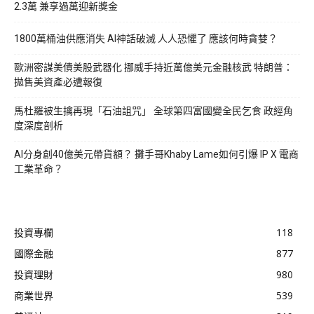
2.3萬 兼享過萬迎新獎金
1800萬桶油供應消失 AI神話破滅 人人恐懼了 應該何時貪婪？
歐洲密謀美債美股武器化 挪威手持近萬億美元金融核武 特朗普：
拋售美資產必遭報復
馬杜羅被生擒再現「石油詛咒」 全球第四富國變全民乞食 政經角
度深度剖析
AI分身創40億美元帶貨額？ 攤手哥Khaby Lame如何引爆 IP X 電商
工業革命？
投資專欄
118
國際金融
877
投資理財
980
商業世界
539