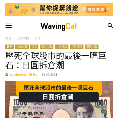
主頁
投資理財
外匯
外匯
亞洲金融
投資
歐美金融
社會熱話
投資理財
國際金融
壓死全球股市的最後一嚿巨
石：日圓拆倉潮
由
WavingCat小編 Ho
-
6 8 月, 2024