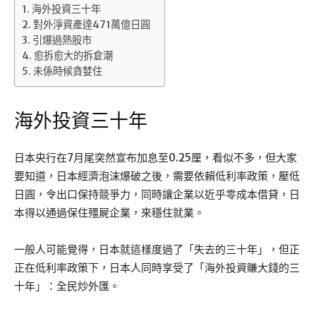
海外投資三十年
對外淨資產達471萬億日圓
引爆過熱股市
愈拆愈大的拆倉潮
未係時候貪婪住
海外投資三十年
日本央行在7月尾突然宣布加息至0.25厘，看似不多，但大家
要知道，日本經濟泡沫爆破之後，需要依賴低利率政策，壓低
日圓，令出口保持競爭力，同時讓企業以近乎零成本借貸，日
本得以通過保住殭屍企業，來穩住就業。
一般人可能覺得，日本就這樣度過了「失去的三十年」，但正
正在低利率政策下，日本人同時享受了「海外投資賺大錢的三
十年」：全民炒外匯。