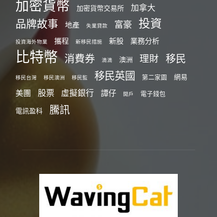
加密貨幣
加拿大
加密貨幣交易所
投資
品牌故事
富豪
地產
失業貸款
攜程
新股
業務分析
投資海外物業
新移民措施
比特幣
消費券
移民
理財
澳洲
滴滴
移民英國
網易
第二家園
移民台灣
移民澳洲
移民監
股票
虛擬銀行
美團
譚仔
電子錢包
開戶
騰訊
電訊盈科