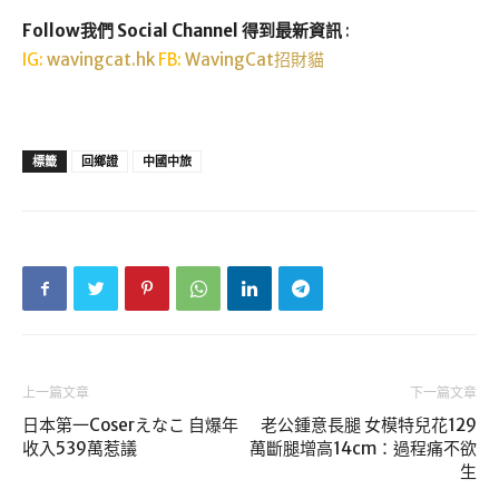
Follow我們 Social Channel 得到最新資訊
:
IG:
wavingcat.hk
FB:
WavingCat招財貓
標籤
回鄉證
中國中旅
上一篇文章
下一篇文章
日本第一Coserえなこ 自爆年
老公鍾意長腿 女模特兒花129
收入539萬惹議
萬斷腿增高14cm：過程痛不欲
生