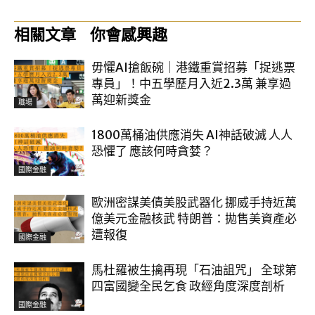
相關文章
你會感興趣
毋懼AI搶飯碗｜港鐵重賞招募「捉逃票
專員」！中五學歷月入近2.3萬 兼享過
萬迎新獎金
職場
1800萬桶油供應消失 AI神話破滅 人人
恐懼了 應該何時貪婪？
國際金融
歐洲密謀美債美股武器化 挪威手持近萬
億美元金融核武 特朗普：拋售美資產必
遭報復
國際金融
馬杜羅被生擒再現「石油詛咒」 全球第
四富國變全民乞食 政經角度深度剖析
國際金融