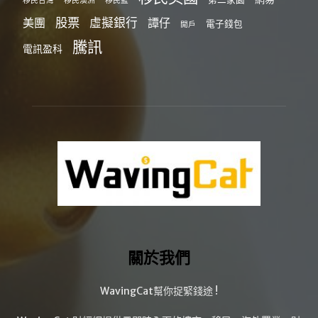
移民台灣
移民澳洲
移民監
股票
虛擬銀行
美團
譚仔
電子錢包
開戶
騰訊
電訊盈科
關於我們
WavingCat幫你捉緊錢途 !