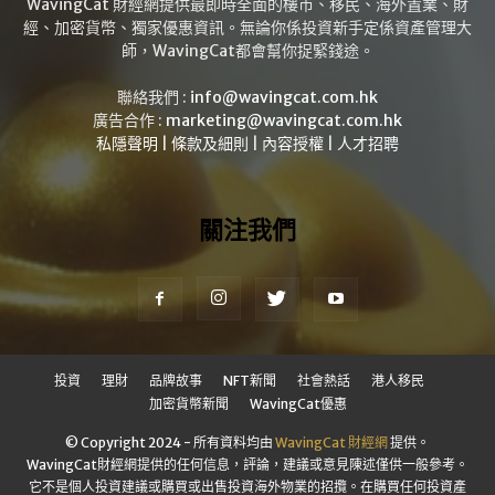
WavingCat 財經網提供最即時全面的樓市、移民、海外置業、財
經、加密貨幣、獨家優惠資訊。無論你係投資新手定係資產管理大
師，WavingCat都會幫你捉緊錢途。
聯絡我們 :
info@wavingcat.com.hk
廣告合作 :
marketing@wavingcat.com.hk
私隱聲明
|
條款及細則
|
內容授權
|
人才招聘
關注我們
投資
理財
品牌故事
NFT新聞
社會熱話
港人移民
加密貨幣新聞
WavingCat優惠
© Copyright 2024 - 所有資料均由
WavingCat 財經網
提供。
WavingCat財經網提供的任何信息，評論，建議或意見陳述僅供一般參考。
它不是個人投資建議或購買或出售投資海外物業的招攬。在購買任何投資產