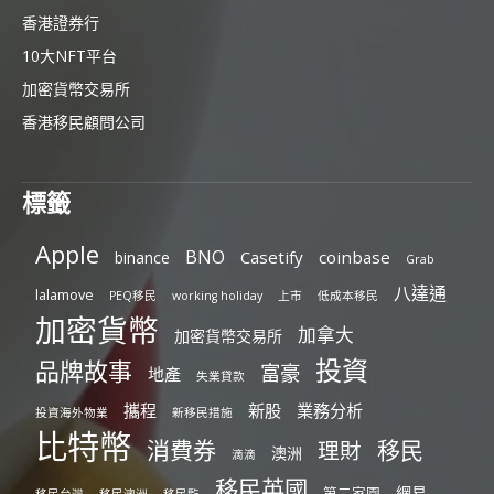
香港證券行
10大NFT平台
加密貨幣交易所
香港移民顧問公司
標籤
Apple
BNO
Casetify
coinbase
binance
Grab
八達通
lalamove
PEQ移民
working holiday
上市
低成本移民
加密貨幣
加拿大
加密貨幣交易所
投資
品牌故事
富豪
地產
失業貸款
攜程
新股
業務分析
投資海外物業
新移民措施
比特幣
消費券
移民
理財
澳洲
滴滴
移民英國
網易
第二家園