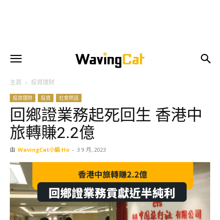
主頁
投資理財
投資理財
投資
社會熱話
回鄉證業務起死回生 香港中
旅轉賺2.2億
由
WavingCat小編 Ho
-
3 9 月, 2023