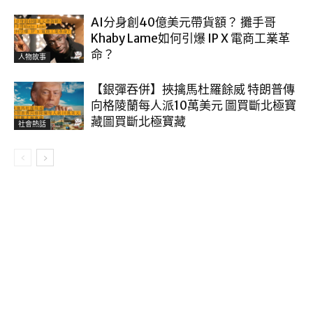
AI分身創40億美元帶貨額？ 攤手哥
Khaby Lame如何引爆 IP X 電商工業革
命？
人物故事
【銀彈吞併】挾擒馬杜羅餘威 特朗普傳
向格陵蘭每人派10萬美元 圖買斷北極寶
藏圖買斷北極寶藏
社會熱話