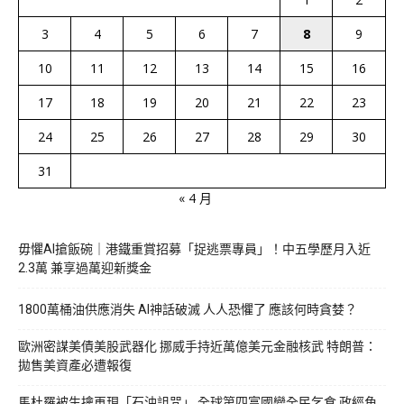
3
4
5
6
7
8
9
10
11
12
13
14
15
16
17
18
19
20
21
22
23
24
25
26
27
28
29
30
31
« 4 月
毋懼AI搶飯碗｜港鐵重賞招募「捉逃票專員」！中五學歷月入近
2.3萬 兼享過萬迎新獎金
1800萬桶油供應消失 AI神話破滅 人人恐懼了 應該何時貪婪？
歐洲密謀美債美股武器化 挪威手持近萬億美元金融核武 特朗普：
拋售美資產必遭報復
馬杜羅被生擒再現「石油詛咒」 全球第四富國變全民乞食 政經角