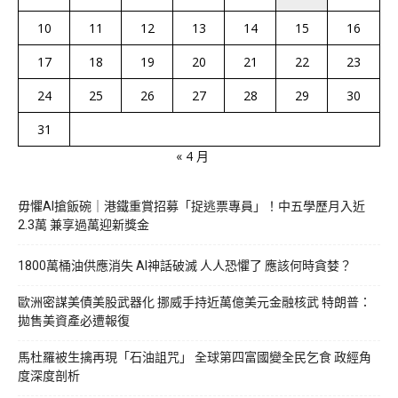
10
11
12
13
14
15
16
17
18
19
20
21
22
23
24
25
26
27
28
29
30
31
« 4 月
毋懼AI搶飯碗｜港鐵重賞招募「捉逃票專員」！中五學歷月入近
2.3萬 兼享過萬迎新獎金
1800萬桶油供應消失 AI神話破滅 人人恐懼了 應該何時貪婪？
歐洲密謀美債美股武器化 挪威手持近萬億美元金融核武 特朗普：
拋售美資產必遭報復
馬杜羅被生擒再現「石油詛咒」 全球第四富國變全民乞食 政經角
度深度剖析