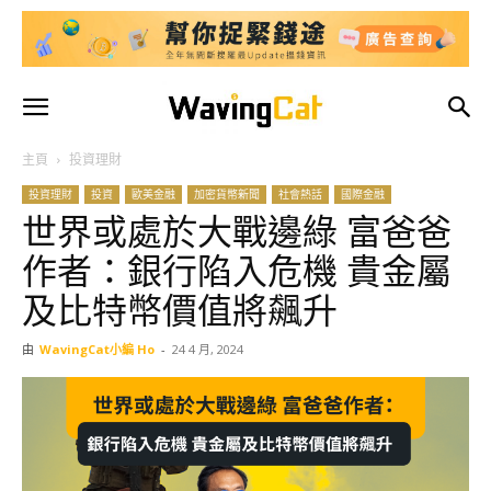
主頁
投資理財
投資理財
投資
歐美金融
加密貨幣新聞
社會熱話
國際金融
世界或處於大戰邊綠 富爸爸
作者：銀行陷入危機 貴金屬
及比特幣價值將飆升
由
WavingCat小編 Ho
-
24 4 月, 2024