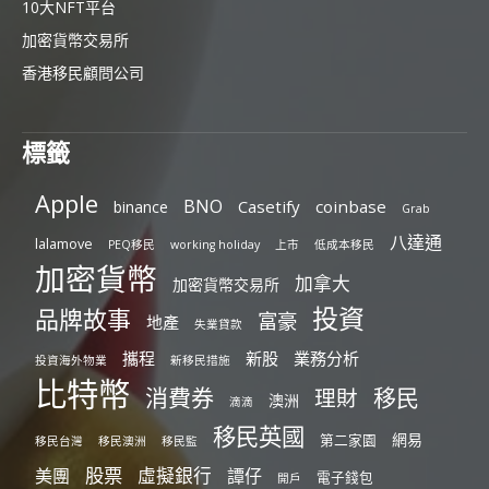
10大NFT平台
加密貨幣交易所
香港移民顧問公司
標籤
Apple
BNO
Casetify
coinbase
binance
Grab
八達通
lalamove
PEQ移民
working holiday
上市
低成本移民
加密貨幣
加拿大
加密貨幣交易所
投資
品牌故事
富豪
地產
失業貸款
攜程
新股
業務分析
投資海外物業
新移民措施
比特幣
消費券
移民
理財
澳洲
滴滴
移民英國
網易
第二家園
移民台灣
移民澳洲
移民監
股票
虛擬銀行
美團
譚仔
電子錢包
開戶