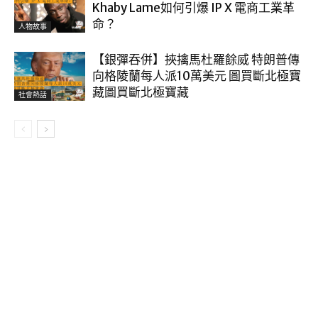
Khaby Lame如何引爆 IP X 電商工業革
命？
人物故事
【銀彈吞併】挾擒馬杜羅餘威 特朗普傳
向格陵蘭每人派10萬美元 圖買斷北極寶
藏圖買斷北極寶藏
社會熱話