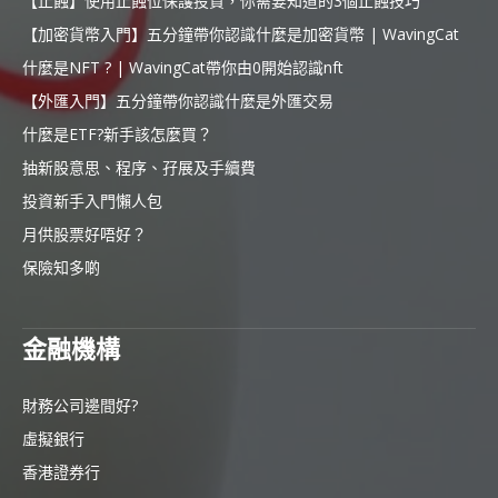
【止蝕】使用止蝕位保護投資，你需要知道的3個止蝕技巧
【加密貨幣入門】五分鐘帶你認識什麼是加密貨幣 | WavingCat
什麼是NFT ? | WavingCat帶你由0開始認識nft
【外匯入門】五分鐘帶你認識什麼是外匯交易
什麼是ETF?新手該怎麼買？
抽新股意思、程序、孖展及手續費
投資新手入門懶人包
月供股票好唔好？
保險知多啲
金融機構
財務公司邊間好?
虛擬銀行
香港證券行