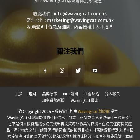
師，WavingCat都會幫你捉緊錢途。
聯絡我們 :
info@wavingcat.com.hk
廣告合作 :
marketing@wavingcat.com.hk
私隱聲明
|
條款及細則
|
內容授權
|
人才招聘
關注我們
投資
理財
品牌故事
NFT新聞
社會熱話
港人移民
加密貨幣新聞
WavingCat優惠
© Copyright 2024 - 所有資料均由
WavingCat 財經網
提供。
WavingCat財經網提供的任何信息，評論，建議或意見陳述僅供一般參考。
它不是個人投資建議或購買或出售投資海外物業的招攬。在購買任何投資產
品、海外物業之前，請確保行動符合您的投資目標，財務狀況和特定需求。國
際投資者可能面臨因貨幣波動和/或地方稅收或限製而產生的額外風險。本網