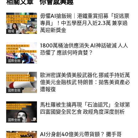
相關文章
你會感興趣
毋懼AI搶飯碗｜港鐵重賞招募「捉逃票
專員」！中五學歷月入近2.3萬 兼享過
萬迎新獎金
職場
1800萬桶油供應消失 AI神話破滅 人人
恐懼了 應該何時貪婪？
國際金融
歐洲密謀美債美股武器化 挪威手持近萬
億美元金融核武 特朗普：拋售美資產必
遭報復
國際金融
馬杜羅被生擒再現「石油詛咒」 全球第
四富國變全民乞食 政經角度深度剖析
國際金融
AI分身創40億美元帶貨額？ 攤手哥