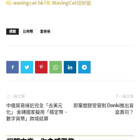
IG:
wavingcat.hk
FB:
WavingCat招財貓
標籤
比特幣
富爸爸
上一篇文章
下一篇文章
中俄貿易接近完全「去美元
即棄塑膠受管制 Donki推出盲
化」 金磚國家擬用「穩定幣、
盒壽司？
數字貨幣」跨境結算