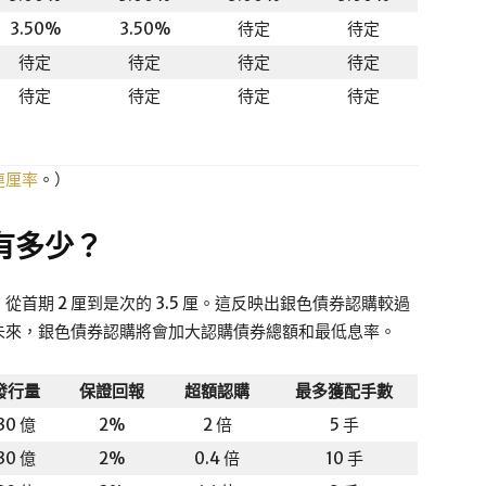
3.50%
3.50%
待定
待定
待定
待定
待定
待定
待定
待定
待定
待定
連厘率
。）
有多少？
首期 2 厘到是次的 3.5 厘。這反映出銀色債券認購較過
未來，銀色債券認購將會加大認購債券總額和最低息率。
發行量
保證回報
超額認購
最多獲配手數
30 億
2%
2 倍
5 手
30 億
2%
0.4 倍
10 手