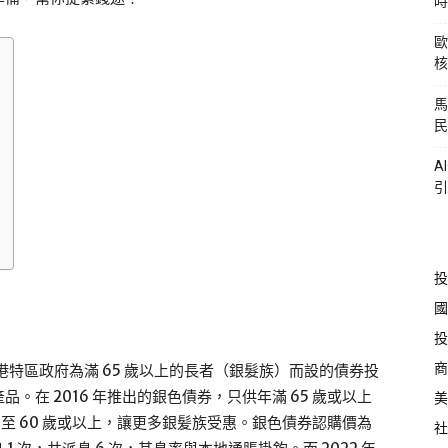
時
歐
核
馬
民
A
引
投
國
投
商
是香港特區政府為滿 65 歲以上的長者（銀髮族）而設的債券投
在 2016 年推出的銀色債券，只供年滿 65 歲或以上
美
調至 60 歲或以上，讓更多銀髪族受惠。銀色債券認購價為
社