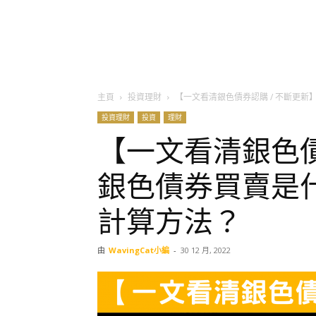
主頁
投資理財
【一文看清銀色債券認購 / 不斷更
投資理財
投資
理財
【一文看清銀色債
銀色債券買賣是
計算方法？
由
WavingCat小編
-
30 12 月, 2022