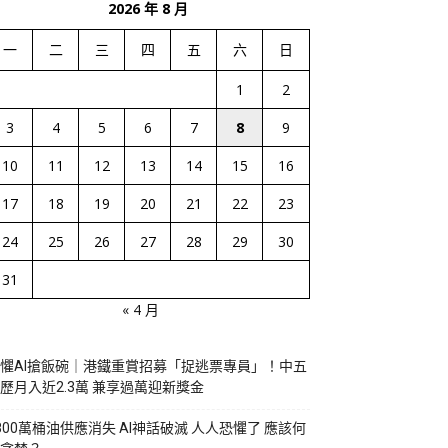
2026 年 8 月
一
二
三
四
五
六
日
1
2
3
4
5
6
7
8
9
10
11
12
13
14
15
16
17
18
19
20
21
22
23
24
25
26
27
28
29
30
31
« 4 月
懼AI搶飯碗｜港鐵重賞招募「捉逃票專員」！中五
歷月入近2.3萬 兼享過萬迎新獎金
800萬桶油供應消失 AI神話破滅 人人恐懼了 應該何