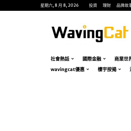
星期六, 8 月 8, 2026
投資
理財
品牌故
WavingCat
招
財
貓
社會熱話
國際金融
商業世
wavingcat優惠
樓宇按揭