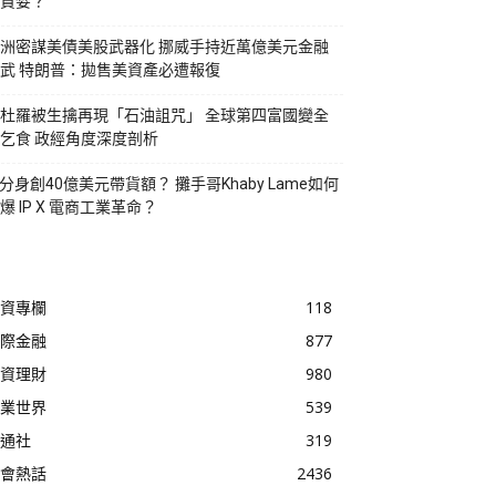
貪婪？
洲密謀美債美股武器化 挪威手持近萬億美元金融
武 特朗普：拋售美資產必遭報復
杜羅被生擒再現「石油詛咒」 全球第四富國變全
乞食 政經角度深度剖析
I分身創40億美元帶貨額？ 攤手哥Khaby Lame如何
爆 IP X 電商工業革命？
資專欄
118
際金融
877
資理財
980
業世界
539
通社
319
會熱話
2436