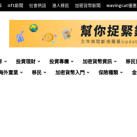
事
nft新聞
社會熱話
港人移民
加密貨幣新聞
wavingcat優惠
界
投資理財
投資專欄
加密貨幣資訊
移民
海外置業
移民
加密貨幣入門
保險種類
金