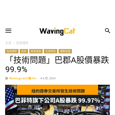
主頁
投資理財
投資理財
投資
歐美金融
社會熱話
國際金融
「技術問題」巴郡A股價暴跌
99.9%
由
WavingCat小編 Ho
-
4 6 月, 2024