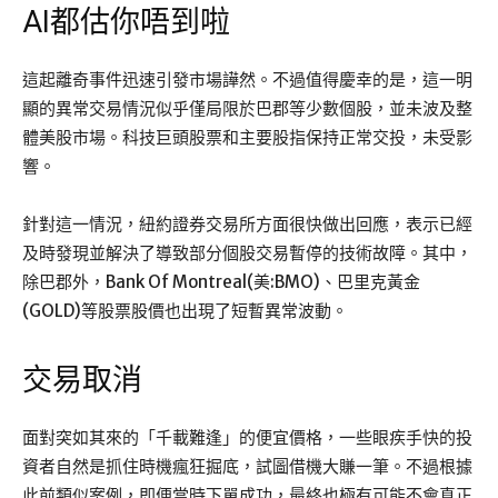
AI都估你唔到啦
這起離奇事件迅速引發市場譁然。不過值得慶幸的是，這一明
顯的異常交易情況似乎僅局限於巴郡等少數個股，並未波及整
體美股市場。科技巨頭股票和主要股指保持正常交投，未受影
響。
針對這一情況，紐約證券交易所方面很快做出回應，表示已經
及時發現並解決了導致部分個股交易暫停的技術故障。其中，
除巴郡外，Bank Of Montreal(美:BMO)、巴里克黃金
(GOLD)等股票股價也出現了短暫異常波動。
交易取消
面對突如其來的「千載難逢」的便宜價格，一些眼疾手快的投
資者自然是抓住時機瘋狂掘底，試圖借機大賺一筆。不過根據
此前類似案例，即便當時下單成功，最終也極有可能不會真正