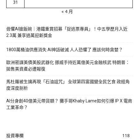
31
« 4 月
毋懼AI搶飯碗｜港鐵重賞招募「捉逃票專員」！中五學歷月入近
2.3萬 兼享過萬迎新獎金
1800萬桶油供應消失 AI神話破滅 人人恐懼了 應該何時貪婪？
歐洲密謀美債美股武器化 挪威手持近萬億美元金融核武 特朗普：
拋售美資產必遭報復
馬杜羅被生擒再現「石油詛咒」 全球第四富國變全民乞食 政經角
度深度剖析
AI分身創40億美元帶貨額？ 攤手哥Khaby Lame如何引爆 IP X 電商
工業革命？
投資專欄
118