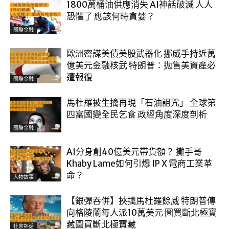
1800萬桶油供應消失 AI神話破滅 人人
恐懼了 應該何時貪婪？
國際金融
歐洲密謀美債美股武器化 挪威手持近萬
億美元金融核武 特朗普：拋售美資產必
遭報復
國際金融
馬杜羅被生擒再現「石油詛咒」 全球第
四富國變全民乞食 政經角度深度剖析
國際金融
AI分身創40億美元帶貨額？ 攤手哥
Khaby Lame如何引爆 IP X 電商工業革
命？
人物故事
【銀彈吞併】挾擒馬杜羅餘威 特朗普傳
向格陵蘭每人派10萬美元 圖買斷北極寶
藏圖買斷北極寶藏
社會熱話