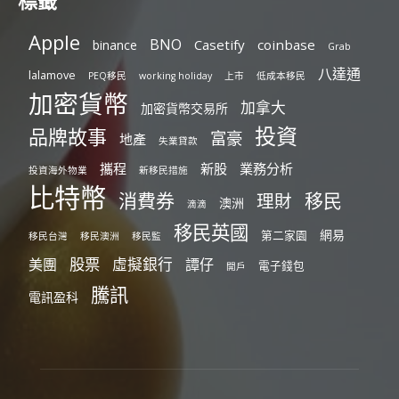
標籤
Apple
BNO
Casetify
coinbase
binance
Grab
八達通
lalamove
PEQ移民
working holiday
上市
低成本移民
加密貨幣
加拿大
加密貨幣交易所
投資
品牌故事
富豪
地產
失業貸款
攜程
新股
業務分析
投資海外物業
新移民措施
比特幣
消費券
移民
理財
澳洲
滴滴
移民英國
網易
第二家園
移民台灣
移民澳洲
移民監
股票
虛擬銀行
美團
譚仔
電子錢包
開戶
騰訊
電訊盈科