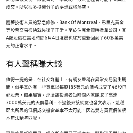
成交。所以很多投機分子的夢想或將落空。
隨著技術人員的緊急維修，Bank Of Montreal、巴里克黃金
等股票交易很快就恢復了正常。至於伯克希爾哈撒韋公司，其
A類股價在當地時間6月4日凌晨也終於重新回到了60多萬美
元的正常水平。
有人聲稱賺大錢
值得一提的是，在社交媒體上，有網友聲稱在異常交易發生期
間，似乎真的有一些買單以每股185美元的價格成交了46股巴
郡股票，如果屬實，那麼該投資者短時間內就賺取了高達
3000萬美元的天價暴利。不過後來該網友也發文表示，這種
匪夷所思的低價成交機會基本不太可能，因為雙方買賣價位根
本無法精準匹配。