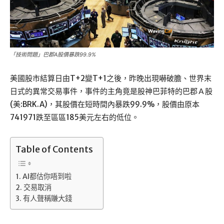
「技術問題」巴郡A股價暴跌99.9%
美國股市結算日由T+2變T+1之後，昨晚出現嚇破膽、世界末
日式的異常交易事件，事件的主角竟是股神巴菲特的巴郡Ａ股
(美:BRK.A)，其股價在短時間內暴跌99.9%，股價由原本
741971跌至區區185美元左右的低位。
Table of Contents
AI都估你唔到啦
交易取消
有人聲稱賺大錢