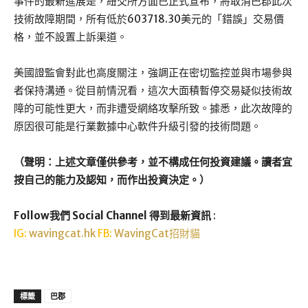
事件的最新進展是，紐交所方面已正式宣布，將取消巴郡此次
技術故障期間，所有低於603718.30美元的「錯誤」交易價
格，並不設置上訴渠道。
美國證監會對此也高度關注，強調正在密切監控並與市場參與
者保持溝通。從目前情況看，這次大面積暫停交易疑似技術故
障的可能性更大，而非遭受網絡攻擊所致。據悉，此次故障的
原因很可能是行業數據中心軟件升級引發的技術問題。
（聲明：上述文章僅供參考，並不構成任何投資建議。讀者宜
按自己的能力及認知，而作出投資決定。）
Follow我們 Social Channel 得到最新資訊
:
IG:
wavingcat.hk
FB:
WavingCat招財貓
標籤
巴郡