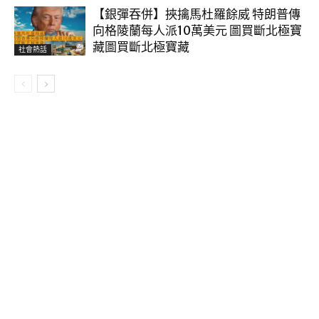
【銀彈吞併】挾擒馬杜羅餘威 特朗普傳
向格陵蘭每人派10萬美元 圖買斷北極寶
藏圖買斷北極寶藏
社會熱話