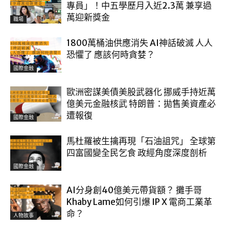
專員」！中五學歷月入近2.3萬 兼享過
萬迎新獎金
職場
1800萬桶油供應消失 AI神話破滅 人人
恐懼了 應該何時貪婪？
國際金融
歐洲密謀美債美股武器化 挪威手持近萬
億美元金融核武 特朗普：拋售美資產必
遭報復
國際金融
馬杜羅被生擒再現「石油詛咒」 全球第
四富國變全民乞食 政經角度深度剖析
國際金融
AI分身創40億美元帶貨額？ 攤手哥
Khaby Lame如何引爆 IP X 電商工業革
命？
人物故事