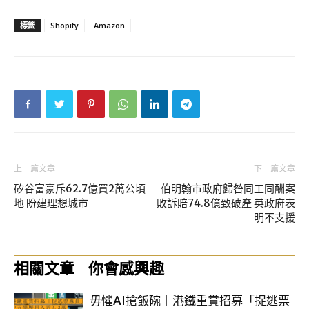
標籤
Shopify
Amazon
上一篇文章
下一篇文章
矽谷富豪斥62.7億買2萬公頃
伯明翰市政府歸咎同工同酬案
地 盼建理想城市
敗訴賠74.8億致破產 英政府表
明不支援
相關文章
你會感興趣
毋懼AI搶飯碗｜港鐵重賞招募「捉逃票