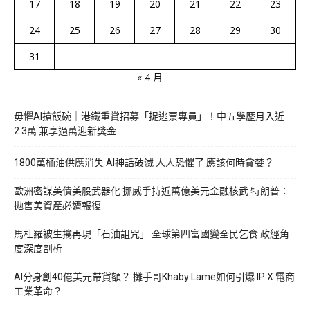
17
18
19
20
21
22
23
24
25
26
27
28
29
30
31
« 4 月
毋懼AI搶飯碗｜港鐵重賞招募「捉逃票專員」！中五學歷月入近
2.3萬 兼享過萬迎新獎金
1800萬桶油供應消失 AI神話破滅 人人恐懼了 應該何時貪婪？
歐洲密謀美債美股武器化 挪威手持近萬億美元金融核武 特朗普：
拋售美資產必遭報復
馬杜羅被生擒再現「石油詛咒」 全球第四富國變全民乞食 政經角
度深度剖析
AI分身創40億美元帶貨額？ 攤手哥Khaby Lame如何引爆 IP X 電商
工業革命？