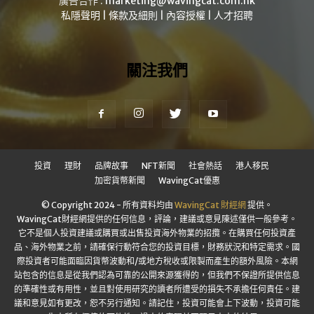
廣告合作 :
marketing@wavingcat.com.hk
私隱聲明
|
條款及細則
|
內容授權
|
人才招聘
關注我們
投資
理財
品牌故事
NFT新聞
社會熱話
港人移民
加密貨幣新聞
WavingCat優惠
© Copyright 2024 - 所有資料均由
WavingCat 財經網
提供。
WavingCat財經網提供的任何信息，評論，建議或意見陳述僅供一般參考。
它不是個人投資建議或購買或出售投資海外物業的招攬。在購買任何投資產
品、海外物業之前，請確保行動符合您的投資目標，財務狀況和特定需求。國
際投資者可能面臨因貨幣波動和/或地方稅收或限製而產生的額外風險。本網
站包含的信息是從我們認為可靠的公開來源獲得的，但我們不保證所提供信息
的準確性或有用性，並且對使用研究的讀者所遭受的損失不承擔任何責任。建
議和意見如有更改，恕不另行通知。請記住，投資可能會上下波動，投資可能