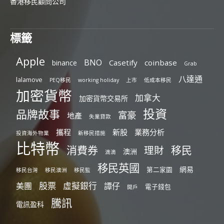
香港移民顧問公司
標籤
Apple
BNO
Casetify
coinbase
binance
Grab
八達通
lalamove
PEQ移民
working holiday
上市
低成本移民
加密貨幣
加拿大
加密貨幣交易所
投資
品牌故事
富豪
地產
失業貸款
攜程
新股
業務分析
投資海外物業
新移民措施
比特幣
消費券
移民
理財
澳洲
滴滴
移民英國
網易
第二家園
移民台灣
移民澳洲
移民監
股票
虛擬銀行
美團
譚仔
電子錢包
開戶
騰訊
電訊盈科