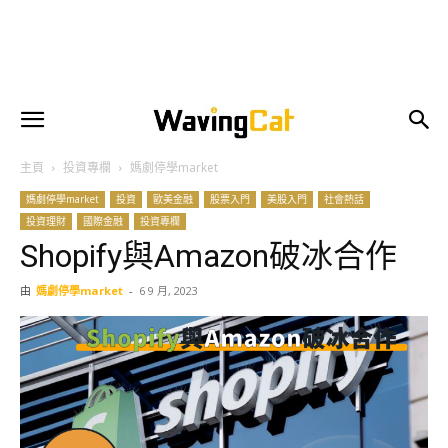
主頁
投資專欄
媽劇停學market
媽劇停學market
投資
歐美金融
股票入門
美股入門
社會熱話
投資理財
國際金融
投資專欄
Shopify與Amazon破冰合作
由
媽劇停學market
-
6 9 月, 2023