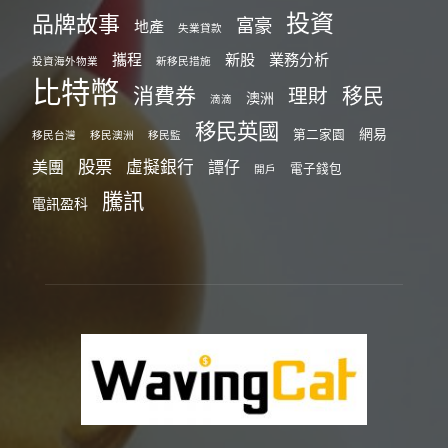
投資
品牌故事
富豪
地產
失業貸款
攜程
新股
業務分析
投資海外物業
新移民措施
比特幣
消費券
移民
理財
澳洲
滴滴
移民英國
網易
第二家園
移民台灣
移民澳洲
移民監
股票
虛擬銀行
美團
譚仔
電子錢包
開戶
騰訊
電訊盈科