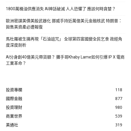
1800萬桶油供應消失 AI神話破滅 人人恐懼了 應該何時貪婪？
歐洲密謀美債美股武器化 挪威手持近萬億美元金融核武 特朗普：
拋售美資產必遭報復
馬杜羅被生擒再現「石油詛咒」 全球第四富國變全民乞食 政經角
度深度剖析
AI分身創40億美元帶貨額？ 攤手哥Khaby Lame如何引爆 IP X 電商
工業革命？
投資專欄
118
國際金融
877
投資理財
980
商業世界
539
美通社
319