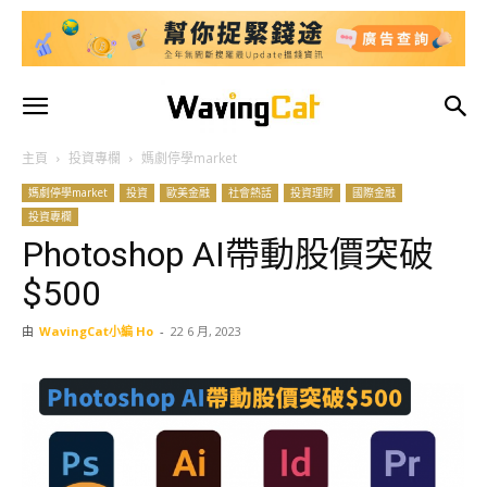
主頁
投資專欄
媽劇停學market
媽劇停學market
投資
歐美金融
社會熱話
投資理財
國際金融
投資專欄
Photoshop AI帶動股價突破
$500
由
WavingCat小編 Ho
-
22 6 月, 2023