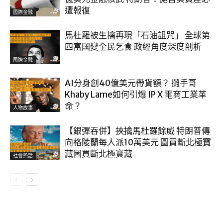
遭報復
國際金融
馬杜羅被生擒再現「石油詛咒」 全球第
四富國變全民乞食 政經角度深度剖析
國際金融
AI分身創40億美元帶貨額？ 攤手哥
Khaby Lame如何引爆 IP X 電商工業革
命？
人物故事
【銀彈吞併】挾擒馬杜羅餘威 特朗普傳
向格陵蘭每人派10萬美元 圖買斷北極寶
藏圖買斷北極寶藏
社會熱話