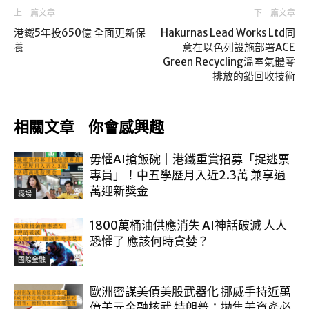
上一篇文章
下一篇文章
港鐵5年投650億 全面更新保
Hakurnas Lead Works Ltd同
養
意在以色列設施部署ACE
Green Recycling溫室氣體零
排放的鉛回收技術
相關文章
你會感興趣
毋懼AI搶飯碗｜港鐵重賞招募「捉逃票
專員」！中五學歷月入近2.3萬 兼享過
萬迎新獎金
職場
1800萬桶油供應消失 AI神話破滅 人人
恐懼了 應該何時貪婪？
國際金融
歐洲密謀美債美股武器化 挪威手持近萬
億美元金融核武 特朗普：拋售美資產必