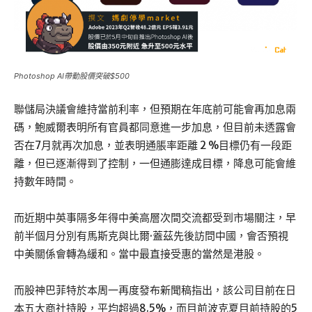
Photoshop AI帶動股價突破$500
聯儲局決議會維持當前利率，但預期在年底前可能會再加息兩
碼，鮑威爾表明所有官員都同意進一步加息，但目前未透露會
否在7月就再次加息，並表明通脹率距離 2 %目標仍有一段距
離，但已逐漸得到了控制，一但通膨達成目標，降息可能會維
持數年時間。
而近期中英事隔多年得中美高層次間交流都受到市場關注，早
前半個月分別有馬斯克與比爾·蓋茲先後訪問中國，會否預視
中美關係會轉為緩和。當中最直接受惠的當然是港股。
而股神巴菲特於本周一再度發布新聞稿指出，該公司目前在日
本五大商社持股，平均超過8.5%，而目前波克夏目前持股的5