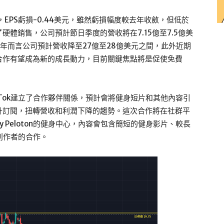
元，EPS虧損-0.44美元，雖然虧損幅度較去年收斂，但低於
體銷售，公司預計節日季度的營收將在7.15億至7.5億美
年而言公司預計營收降至27億至28億美元之間，此外近期
學的合作有望成為新的成長動力，目前關鍵焦點將是促使免費
ikTok建立了合作夥伴關係，預計會將健身短片和其他內容引
升訂閱，扭轉營收和利潤下降的趨勢。這次合作將在社群平
red by Peloton的健身中心，內容會包含簡短的健身影片、較長
k創作者的合作。