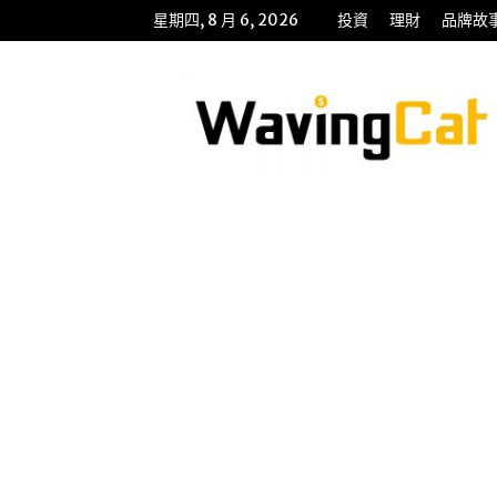
星期四, 8 月 6, 2026
投資
理財
品牌故
WavingCat
招
財
貓