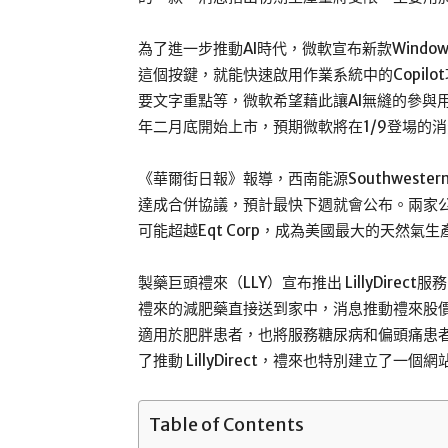
為了進一步推動AI時代，微軟宣布新款Windows
這個按鍵，就能快速啟用作業系統中的Copil
要文字重點等，微軟希望藉此讓AI無縫的參與用戶
年二月底開始上市，預期微軟將在1/9登場的消
《華爾街日報》報導，西南能源Southwestern 
達成合併協議，預計最快下週就會公布。兩家公
可能超越Eqt Corp，成為美國最大的天然氣生
製藥巨頭禮來（LLY）宣布推出 LillyDir
禮來的減肥藥直接送到家中，消息推動禮來股價盤中
適用於肥胖患者，也將服務糖尿病和偏頭痛患
了推動 LillyDirect，禮來也特別建立了
Table of Contents