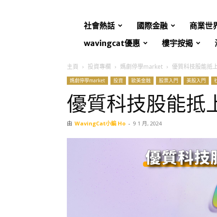
社會熱話
國際金融
商業世
wavingcat優惠
樓宇按揭
主頁
投資專欄
媽劇停學market
優質科技股能抵
媽劇停學market
投資
歐美金融
股票入門
美股入門
優質科技股能抵
由
WavingCat小編 Ho
-
9 1 月, 2024