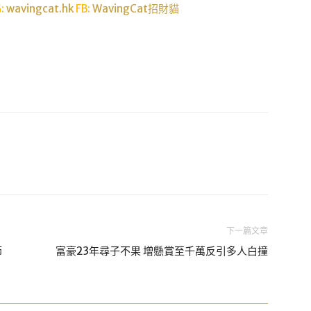
G:
wavingcat.hk
FB:
WavingCat招財貓
下一篇文章
節
富豪23年尋子不果 增懸賞至千萬反引多人白撞