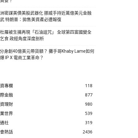
貪婪？
洲密謀美債美股武器化 挪威手持近萬億美元金融
武 特朗普：拋售美資產必遭報復
杜羅被生擒再現「石油詛咒」 全球第四富國變全
乞食 政經角度深度剖析
I分身創40億美元帶貨額？ 攤手哥Khaby Lame如何
爆 IP X 電商工業革命？
資專欄
118
際金融
877
資理財
980
業世界
539
通社
319
會熱話
2436