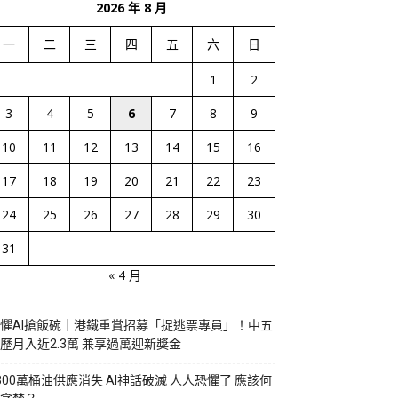
2026 年 8 月
一
二
三
四
五
六
日
1
2
3
4
5
6
7
8
9
10
11
12
13
14
15
16
17
18
19
20
21
22
23
24
25
26
27
28
29
30
31
« 4 月
懼AI搶飯碗｜港鐵重賞招募「捉逃票專員」！中五
歷月入近2.3萬 兼享過萬迎新獎金
800萬桶油供應消失 AI神話破滅 人人恐懼了 應該何