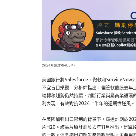
2024年會成為AI元年?
美國銀行將Salesforce、微軟和Servic
不宜盲目樂觀。分析師指出，儘管軟體股去年上
端轉移趨勢仍然持續，判斷行業尚屬商業循環
利表現，有效對抗2024上半年的週期性逆風。
在美國加強出口限制的背景下，輝達計劃於20
片H20。該晶片原計劃於去年11月推出，是
的一款。消息指出初期生產量將受限，主要用