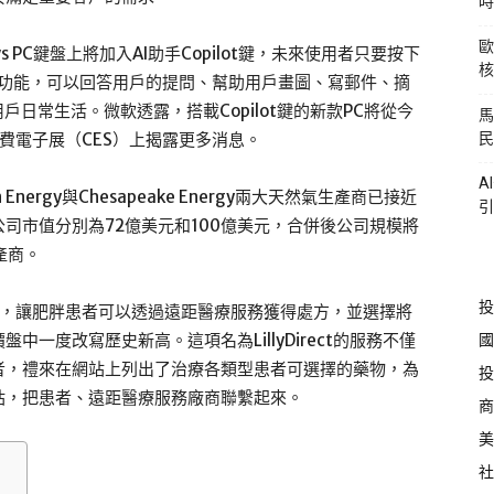
時
歐
 PC鍵盤上將加入AI助手Copilot鍵，未來使用者只要按下
核
ot功能，可以回答用戶的提問、幫助用戶畫圖、寫郵件、摘
日常生活。微軟透露，搭載Copilot鍵的新款PC將從今
馬
費電子展（CES）上揭露更多消息。
民
A
Energy與Chesapeake Energy兩大天然氣生產商已接近
引
司市值分別為72億美元和100億美元，合併後公司規模將
產商。
投
ect服務，讓肥胖患者可以透過遠距醫療服務獲得處方，並選擇將
國
一度改寫歷史新高。這項名為LillyDirect的服務不僅
者，禮來在網站上列出了治療各類型患者可選擇的藥物，為
投
一個網站，把患者、遠距醫療服務廠商聯繫起來。
商
美
社