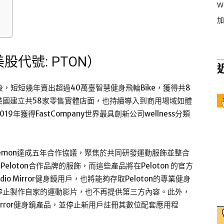
W
）
加
nc（美股代號: PTON）
立後，短短幾年賣出超過40萬臺智慧健身飛輪Bike，獲得共8
英國建立共58家零售實體店面，也持續導入到商用場域如體
獲得FastCompany世界最具創新公司wellness分類
。
lulemon達成五年合作協議，聚焦於共同研發運動服飾並整合
與Peloton合作品牌的服飾，而這些產品將在Peloton 的官方
dio Mirror健身鏡用戶，也將能夠存取Peloton的專業健身
明年停止製作自家的運動影片，也不再提供第三方內容。此外，
其Mirror健身鏡產品，並停止新用戶註冊其數位配套應用程