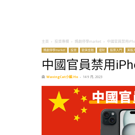
主頁
投資專欄
媽劇停學market
中國官員禁用iPh
媽劇停學market
投資
歐美金融
理財
股票入門
美股
中國官員禁用iPh
由
WavingCat小編 Ho
-
14 9 月, 2023