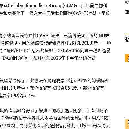
W
與Cellular BiomedicineGroup(CBMG，西比曼生物科
加
和商業化下一代嵌合抗原受體T細胞(CAR-T)療法，用於
0抗原的新型雙特異性CAR-T療法，已獲得美國FDA的IND許
通道資格，用於治療覆發或難治性(R/R)DLBCL患者。一項
治療R/RDLBCL患者的療效。C-CAR066則是一種經過優
FDA的IND許可，預計將於2023年下半年開始針對
1期試驗結果顯示，此療法在總體病患中達到93%的總緩解率
(NHL)患者中，完全緩解率(CR)為85.2%，部分緩解率
進展率(PD)為3.7%。
領域的產品組合得到了增強，同時加速其開發、生產和商業
CBMG將授予楊森除大中華地區外的全球許可，用於開發
楊森在中國領土內商業化產品的選擇進行談判。此外，楊森將支