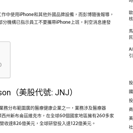
時
歐
作中使用iPhone和其他外國品牌設備，而彭博隨後報導，
核
部分機構已指示員工不要攜帶iPhone上班，利空消息連發
馬
民
A
引
J）
投
nson（美股代號: JNJ）
國
投
、業務分布範圍廣的醫療健康企業之一，業務涉及醫療器
商
西州新布侖茲維克市，在全球60個國家地區擁有260多家
美
營收達826億美元，全球研發投入達122億美元。
社