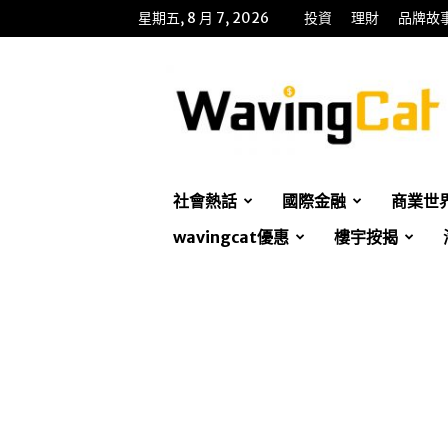
星期五, 8 月 7, 2026
投資
理財
品牌故
WavingCat
招
財
貓
社會熱話
國際金融
商業世
wavingcat優惠
樓宇按揭