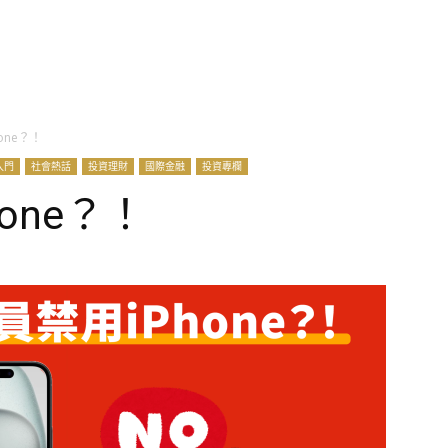
one？！
入門
社會熱話
投資理財
國際金融
投資專欄
one？！