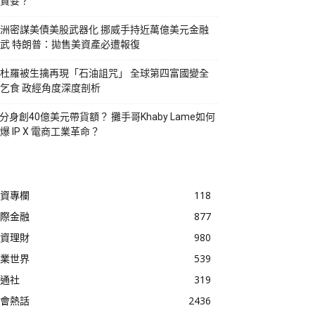
貪婪？
洲密謀美債美股武器化 挪威手持近萬億美元金融
武 特朗普：拋售美資產必遭報復
杜羅被生擒再現「石油詛咒」 全球第四富國變全
乞食 政經角度深度剖析
I分身創40億美元帶貨額？ 攤手哥Khaby Lame如何
爆 IP X 電商工業革命？
資專欄
118
際金融
877
資理財
980
業世界
539
通社
319
會熱話
2436