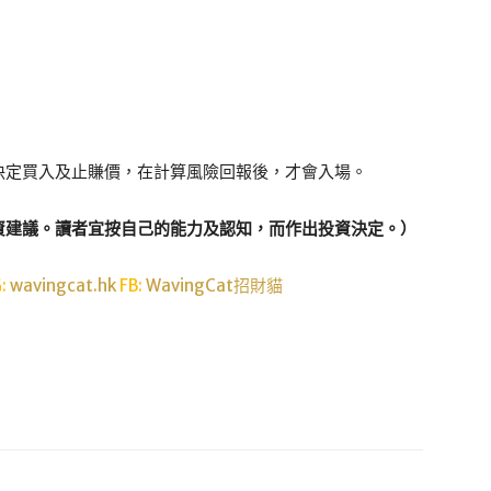
決定買入及止賺價，在計算風險回報後，才會入場。
資建議。讀者宜按自己的能力及認知，而作出投資決定。）
G:
wavingcat.hk
FB:
WavingCat招財貓