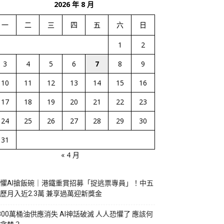
2026 年 8 月
一
二
三
四
五
六
日
1
2
3
4
5
6
7
8
9
10
11
12
13
14
15
16
17
18
19
20
21
22
23
24
25
26
27
28
29
30
31
« 4 月
懼AI搶飯碗｜港鐵重賞招募「捉逃票專員」！中五
歷月入近2.3萬 兼享過萬迎新獎金
800萬桶油供應消失 AI神話破滅 人人恐懼了 應該何