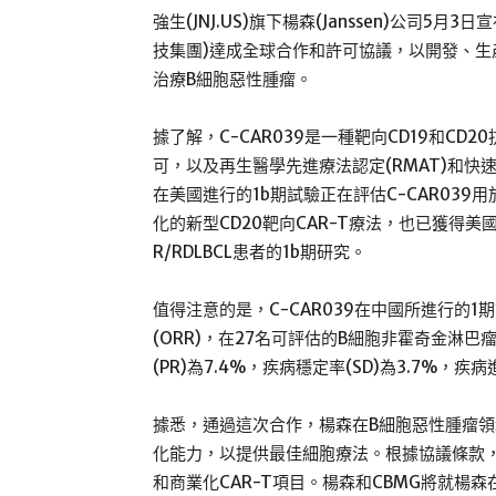
強生(JNJ.US)旗下楊森(Janssen)公司5月3日宣布
技集團)達成全球合作和許可協議，以開發、生產
治療B細胞惡性腫瘤。
據了解，C-CAR039是一種靶向CD19和CD2
可，以及再生醫學先進療法認定(RMAT)和快速
在美國進行的1b期試驗正在評估C-CAR039用於
化的新型CD20靶向CAR-T療法，也已獲得美國
R/RDLBCL患者的1b期研究。
值得注意的是，C-CAR039在中國所進行的
(ORR)，在27名可評估的B細胞非霍奇金淋巴瘤
(PR)為7.4%，疾病穩定率(SD)為3.7%，疾病
據悉，通過這次合作，楊森在B細胞惡性腫瘤
化能力，以提供最佳細胞療法。根據協議條款，
和商業化CAR-T項目。楊森和CBMG將就