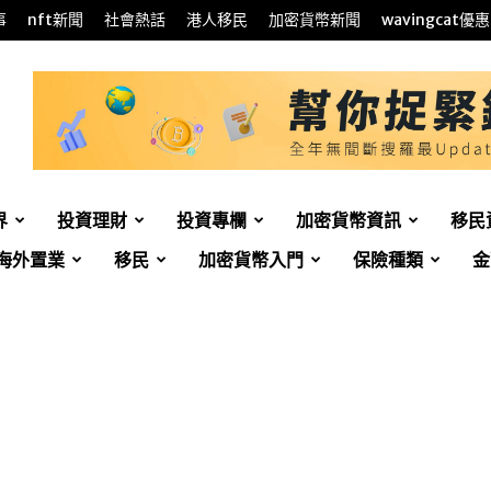
事
nft新聞
社會熱話
港人移民
加密貨幣新聞
wavingcat優惠
界
投資理財
投資專欄
加密貨幣資訊
移民
海外置業
移民
加密貨幣入門
保險種類
金