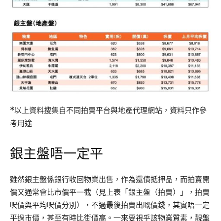
*以上資料搜集自不同拍賣平台與地產代理網站，資料只作參
考用途
銀主盤唔一定平
雖然銀主盤係銀行收回物業出售，作為還債抵押品，而拍賣開
價又通常會比市價平一截（見上表「銀主盤（拍賣）」，拍賣
呎價與平均呎價分別），不過最後拍賣出嘅價錢，其實唔一定
平過市價，甚至有時比街價高。一來要視乎該物業質素，靚盤