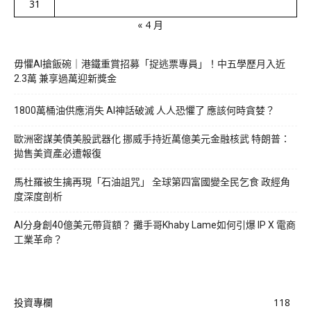
31
« 4 月
毋懼AI搶飯碗｜港鐵重賞招募「捉逃票專員」！中五學歷月入近
2.3萬 兼享過萬迎新獎金
1800萬桶油供應消失 AI神話破滅 人人恐懼了 應該何時貪婪？
歐洲密謀美債美股武器化 挪威手持近萬億美元金融核武 特朗普：
拋售美資產必遭報復
馬杜羅被生擒再現「石油詛咒」 全球第四富國變全民乞食 政經角
度深度剖析
AI分身創40億美元帶貨額？ 攤手哥Khaby Lame如何引爆 IP X 電商
工業革命？
投資專欄
118