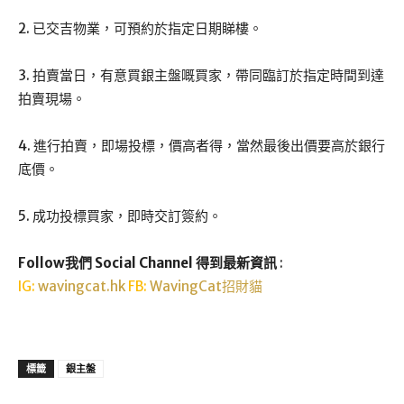
2. 已交吉物業，可預約於指定日期睇樓。
3. 拍賣當日，有意買銀主盤嘅買家，帶同臨訂於指定時間到達
拍賣現場。
4. 進行拍賣，即場投標，價高者得，當然最後出價要高於銀行
底價。
5. 成功投標買家，即時交訂簽約。
Follow我們 Social Channel 得到最新資訊
:
IG:
wavingcat.hk
FB:
WavingCat招財貓
標籤
銀主盤