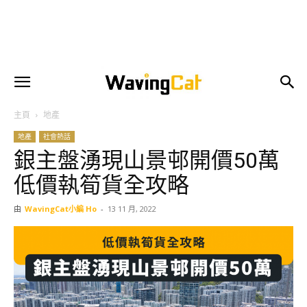
主頁
地產
地產
社會熱話
銀主盤湧現山景邨開價50萬
低價執筍貨全攻略
由
WavingCat小編 Ho
-
13 11 月, 2022