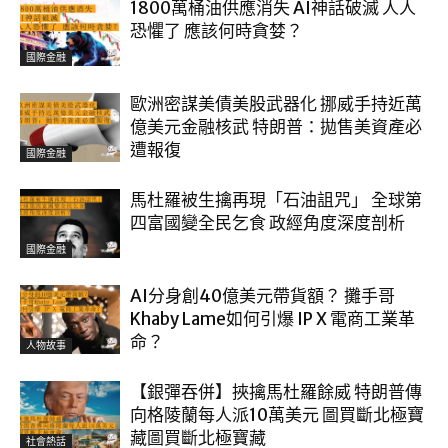
1800萬桶油供應消失 AI神話破滅 人人
恐懼了 應該何時貪婪？
國際金融
歐洲密謀美債美股武器化 挪威手持近萬
億美元金融核武 特朗普：拋售美資產必
遭報復
國際金融
馬杜羅被生擒再現「石油詛咒」 全球第
四富國變全民乞食 政經角度深度剖析
國際金融
AI分身創40億美元帶貨額？ 攤手哥
Khaby Lame如何引爆 IP X 電商工業革
命？
人物故事
【銀彈吞併】挾擒馬杜羅餘威 特朗普傳
向格陵蘭每人派10萬美元 圖買斷北極寶
藏圖買斷北極寶藏
社會熱話