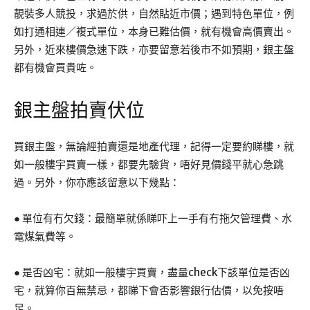
靚裝多人競投，求過於供，自然貼近市價；遇到特色單位，例
如打通相連／複式單位，本身已難估價，就有機會高價賣出。
另外，近來樓價急速下跌，亦要留意若後市不如預期，銀主盤
都有機會買貴咗。
銀主盤拍賣伏位
買銀主盤，無論經拍賣還是地產代理，記得一定要約睇樓，就
如一般樓宇買賣一樣，都要先驗貨，唔好見價錢平就心急跳
過。另外，你亦應該留意以下幾點：
● 單位有冇欠錢：最簡單就係睇吓上一手有冇拖欠管理費、水
電煤氣費等。
● 是否凶宅：就如一般樓宇買賣，盡量check下該單位是否凶
宅，就算你百無禁忌，都睇下會否影響銀行估價，以免按唔
足。