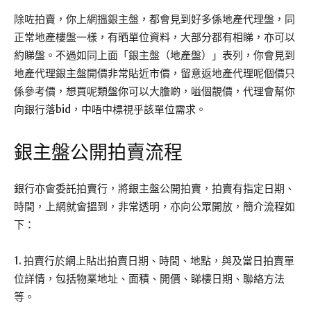
除咗拍賣，你上網搵銀主盤，都會見到好多係地產代理盤，同
正常地產樓盤一樣，有晒單位資料，大部分都有相睇，亦可以
約睇盤。不過如同上面「銀主盤（地產盤）」表列，你會見到
地產代理銀主盤開價非常貼近市價，留意返地產代理呢個價只
係參考價，想買呢類盤你可以大膽啲，嗌個靚價，代理會幫你
向銀行落bid，中唔中標視乎該單位需求。
銀主盤公開拍賣流程
銀行亦會委託拍賣行，將銀主盤公開拍賣，拍賣有指定日期、
時間，上網就會搵到，非常透明，亦向公眾開放，簡介流程如
下：
1. 拍賣行於網上貼出拍賣日期、時間、地點，與及當日拍賣單
位詳情，包括物業地址、面積、開價、睇樓日期、聯絡方法
等。