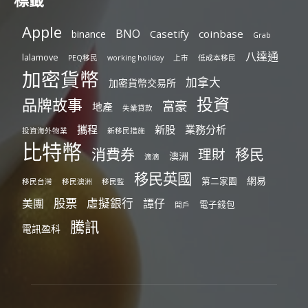
標籤
Apple
BNO
Casetify
coinbase
binance
Grab
八達通
lalamove
PEQ移民
working holiday
上市
低成本移民
加密貨幣
加拿大
加密貨幣交易所
投資
品牌故事
富豪
地產
失業貸款
攜程
新股
業務分析
投資海外物業
新移民措施
比特幣
消費券
移民
理財
澳洲
滴滴
移民英國
網易
第二家園
移民台灣
移民澳洲
移民監
股票
虛擬銀行
美團
譚仔
電子錢包
開戶
騰訊
電訊盈科