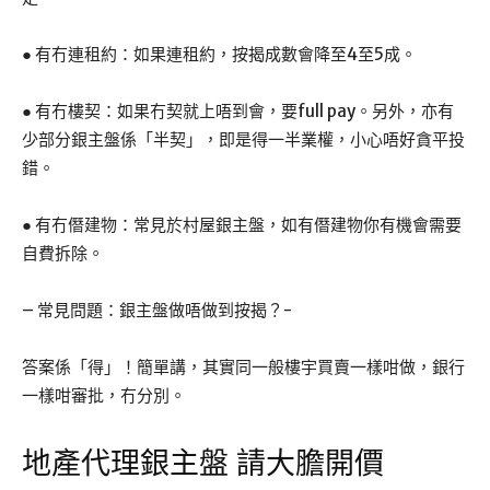
● 有冇連租約：如果連租約，按揭成數會降至4至5成。
● 有冇樓契：如果冇契就上唔到會，要full pay。另外，亦有
少部分銀主盤係「半契」，即是得一半業權，小心唔好貪平投
錯。
● 有冇僭建物：常見於村屋銀主盤，如有僭建物你有機會需要
自費拆除。
– 常見問題：銀主盤做唔做到按揭？-
答案係「得」！簡單講，其實同一般樓宇買賣一樣咁做，銀行
一樣咁審批，冇分別。
地產代理銀主盤 請大膽開價