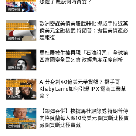
恐懼了 應該何時貪婪？
國際金融
歐洲密謀美債美股武器化 挪威手持近萬
億美元金融核武 特朗普：拋售美資產必
遭報復
國際金融
馬杜羅被生擒再現「石油詛咒」 全球第
四富國變全民乞食 政經角度深度剖析
國際金融
AI分身創40億美元帶貨額？ 攤手哥
Khaby Lame如何引爆 IP X 電商工業革
命？
人物故事
【銀彈吞併】挾擒馬杜羅餘威 特朗普傳
向格陵蘭每人派10萬美元 圖買斷北極寶
藏圖買斷北極寶藏
社會熱話