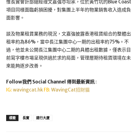
惟長實會計部總經理文嘉強亦坦承，位於黃竹坑的Blue Coast
項目同樣面臨虧損困擾，對集團上半年的物業銷售收入造成負
面影響。
談及物業租賃業務的現況，文嘉強披露香港租賃組合的整體出
租率約為86%，當中長江集團中心一期的出租率約75%。不
過，他並未公開長江集團中心二期的具體出租數據，僅表示目
前寫字樓市場呈現供過於求的局面，管理層期待租賃環境在未
來能夠逐步改善。
Follow我們 Social Channel 得到最新資訊
:
IG:
wavingcat.hk
FB:
WavingCat招財貓
標籤
長實
建行大廈