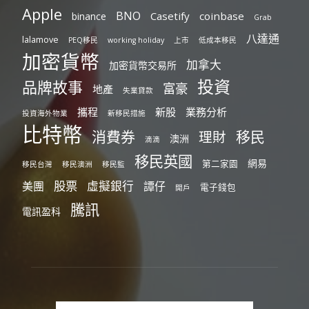
Apple
BNO
Casetify
coinbase
binance
Grab
八達通
lalamove
PEQ移民
working holiday
上市
低成本移民
加密貨幣
加拿大
加密貨幣交易所
投資
品牌故事
富豪
地產
失業貸款
攜程
新股
業務分析
投資海外物業
新移民措施
比特幣
消費券
移民
理財
澳洲
滴滴
移民英國
網易
第二家園
移民台灣
移民澳洲
移民監
股票
虛擬銀行
美團
譚仔
電子錢包
開戶
騰訊
電訊盈科