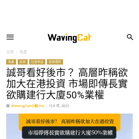
主頁
地產
地產
投資
社會熱話
投資理財
誠哥看好後市？ 高層昨稱欲
加大在港投資 市場即傳長實
欲購建行大廈50%業權
由
WavingCat小編 Ho
-
15 8 月, 2025