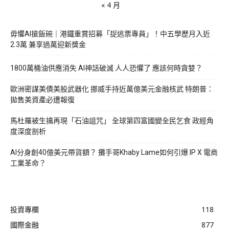
« 4 月
毋懼AI搶飯碗｜港鐵重賞招募「捉逃票專員」！中五學歷月入近
2.3萬 兼享過萬迎新獎金
1800萬桶油供應消失 AI神話破滅 人人恐懼了 應該何時貪婪？
歐洲密謀美債美股武器化 挪威手持近萬億美元金融核武 特朗普：
拋售美資產必遭報復
馬杜羅被生擒再現「石油詛咒」 全球第四富國變全民乞食 政經角
度深度剖析
AI分身創40億美元帶貨額？ 攤手哥Khaby Lame如何引爆 IP X 電商
工業革命？
投資專欄
118
國際金融
877