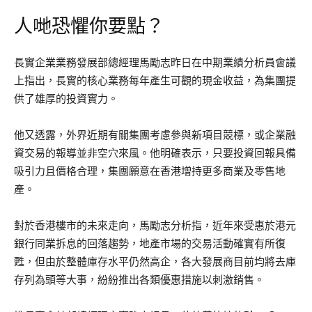
人哋恐懼你要點？
長實企業業務發展部總經理馬勵志昨日在中期業績分析員會議
上指出，長實的核心業務每年產生可觀的現金收益，為集團提
供了雄厚的投資實力。
他又透露，外界近期有關集團考慮參與新項目競標，或企業融
資交易的報導並非空穴來風。他明確表示，只要投資回報具備
吸引力且價格合理，集團願意在香港增持更多商業及零售地
產。
對於香港樓市的未來走向，馬勵志分析指，近年來受惠於港元
銀行同業拆息的回落趨勢，地產市場的交易活動確實有所復
甦，但由於整體庫存水平仍然高企，各大發展商目前均將去庫
存列為頭等大事，紛紛推出各類優惠措施以刺激銷售。