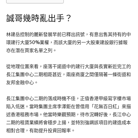
誠哥幾時亂出手？
林建岳控制的麗新發展早前已釋出訊號，有意出售其持有的中
環建行大廈50%業權，而該大廈的另一大股東建設銀行據報
亦在潛在買家名單之列。
從地理位置來看，座落干諾道中的建行大廈與長實新近完工的
長江集團中心二期相距甚近，兩座商廈之間僅隔著一條街道和
友邦金融中心。
長江集團中心二期的落成時機不佳，正值香港甲級寫字樓市場
陷入低迷。當時集團主席李澤鉅在曾借用「花無百日紅」來描
述香港租務市場。他當時樂觀預期，待市況轉好後，長江中心
二期的租賃業績將會穩步上揚，並特別強調該項目的建造成本
相對合理，有助提升投資回報率。