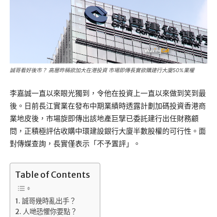
誠哥看好後市？ 高層昨稱欲加大在港投資 市場即傳長實欲購建行大廈50%業權
李嘉誠一直以來眼光獨到，令他在投資上一直以來做到笑到最
後。日前長江實業在發布中期業績時透露計劃加碼投資香港商
業地皮後，市場旋即傳出該地產巨擘已委託建行出任財務顧
問，正積極評估收購中環建設銀行大廈半數股權的可行性。面
對傳媒查詢，長實僅表示「不予置評」。
Table of Contents
誠哥幾時亂出手？
人哋恐懼你要點？