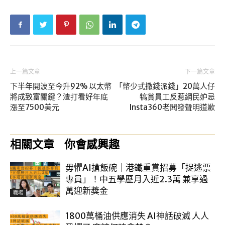
上一篇文章
下一篇文章
下半年開波至今升92% 以太幣
「幣少式撒錢派錢」20萬人仔
將成致富關鍵？渣打看好年底
犒賞員工反惹網民妒忌
漲至7500美元
Insta360老闆發聲明道歉
相關文章
你會感興趣
毋懼AI搶飯碗｜港鐵重賞招募「捉逃票
專員」！中五學歷月入近2.3萬 兼享過
萬迎新獎金
職場
1800萬桶油供應消失 AI神話破滅 人人