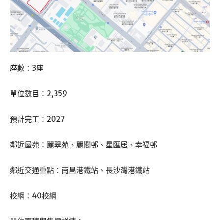
座數：3座
單位數目：2,359
預計完工：2027
鄰近屋苑：麗翠苑、麗閣邨、星匯居、幸福邨
鄰近交通重點：南昌港鐵站、長沙灣港鐵站
校網：40校網