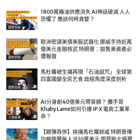
1800萬桶油供應消失 AI神話破滅 人人
恐懼了 應該何時貪婪？
國際金融
歐洲密謀美債美股武器化 挪威手持近萬
億美元金融核武 特朗普：拋售美資產必
遭報復
國際金融
馬杜羅被生擒再現「石油詛咒」 全球第
四富國變全民乞食 政經角度深度剖析
國際金融
AI分身創40億美元帶貨額？ 攤手哥
Khaby Lame如何引爆 IP X 電商工業革
命？
人物故事
【銀彈吞併】挾擒馬杜羅餘威 特朗普傳
向格陵蘭每人派10萬美元 圖買斷北極寶