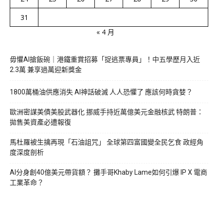
31
« 4 月
毋懼AI搶飯碗｜港鐵重賞招募「捉逃票專員」！中五學歷月入近
2.3萬 兼享過萬迎新獎金
1800萬桶油供應消失 AI神話破滅 人人恐懼了 應該何時貪婪？
歐洲密謀美債美股武器化 挪威手持近萬億美元金融核武 特朗普：
拋售美資產必遭報復
馬杜羅被生擒再現「石油詛咒」 全球第四富國變全民乞食 政經角
度深度剖析
AI分身創40億美元帶貨額？ 攤手哥Khaby Lame如何引爆 IP X 電商
工業革命？