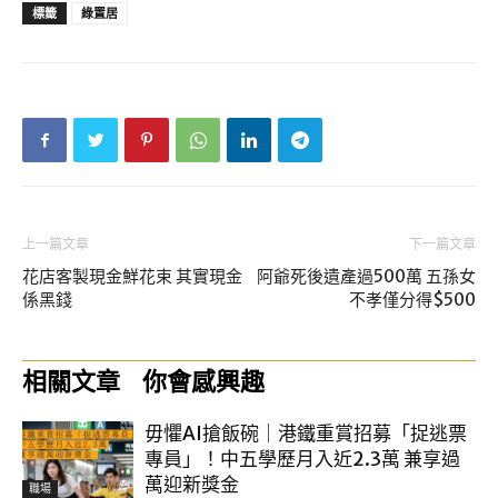
標籤
綠置居
上一篇文章
下一篇文章
花店客製現金鮮花束 其實現金
阿爺死後遺產過500萬 五孫女
係黑錢
不孝僅分得$500
相關文章
你會感興趣
毋懼AI搶飯碗｜港鐵重賞招募「捉逃票
專員」！中五學歷月入近2.3萬 兼享過
萬迎新獎金
職場