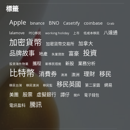
標籤
Apple
BNO
Casetify
coinbase
binance
Grab
八達通
lalamove
PEQ移民
working holiday
上市
低成本移民
加密貨幣
加拿大
加密貨幣交易所
投資
品牌故事
富豪
地產
失業貸款
攜程
新股
業務分析
投資海外物業
新移民措施
比特幣
消費券
移民
理財
澳洲
滴滴
移民英國
網易
第二家園
移民台灣
移民澳洲
移民監
股票
虛擬銀行
美團
譚仔
電子錢包
開戶
騰訊
電訊盈科