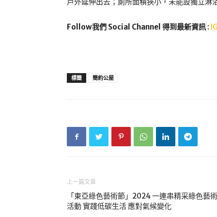
戶外延伸出去；廁所面積狹小，未能設獨立淋
Follow我們 Social Channel 得到最新資訊
:
I
標籤
簡約公屋
上一篇文章
「東亞綠色藝術節」2024 一連串精采綠色藝
活動 實踐低碳生活 應對氣候變化