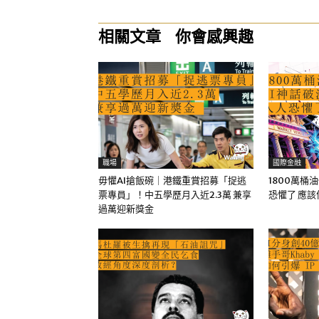
相關文章
你會感興趣
職場
國際金融
毋懼AI搶飯碗｜港鐵重賞招募「捉逃
1800萬桶
票專員」！中五學歷月入近2.3萬 兼享
恐懼了 應
過萬迎新獎金