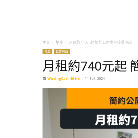
主頁
地產
月租約740元起 簡約公屋本月接受申請
地產
社會熱話
月租約740元起
由
WavingCat小編 Ho
-
14 6 月, 2024