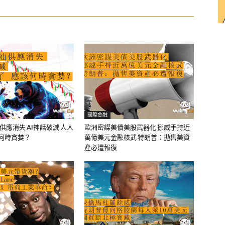
國際金融
油供應消失 AI神話破滅 人人
歐洲密謀美債美股武器化 挪威手持近
該何時貪婪？
萬億美元金融核武 特朗普：拋售美資
產必遭報復