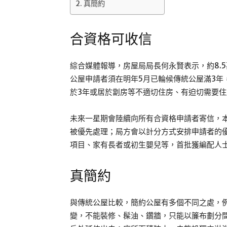
真簡約
合資格可收信
綜合媒體報導，房屋局局長何永賢表示，約8.
公屋申請者須在明年5月已輪候傳統公屋滿3年
於3年或居於劏房等不適切住房、有迫切需要
未來一星期會陸續向所有合資格申請者寄信，本
被優先處理；局方會以計分方式安排申請者的優
項目、家有長者或初生嬰兒等，首批獲編配人
真簡約
與傳統公屋比較，簡約公屋有多個不同之處，
變，不能裝修、髹油、鑽牆，只能以簾布劃分