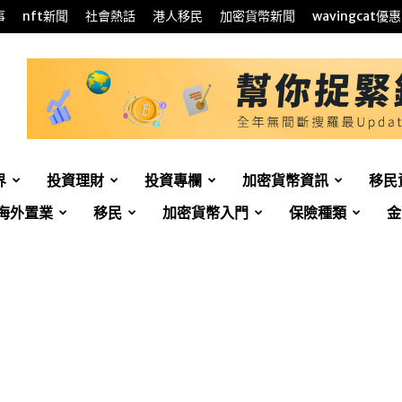
事
nft新聞
社會熱話
港人移民
加密貨幣新聞
wavingcat優惠
界
投資理財
投資專欄
加密貨幣資訊
移民
海外置業
移民
加密貨幣入門
保險種類
金