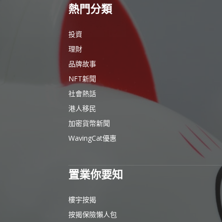
熱門分類
投資
理財
品牌故事
NFT新聞
社會熱話
港人移民
加密貨幣新聞
WavingCat優惠
置業你要知
樓宇按揭
按揭保險懶人包