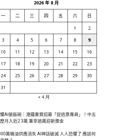
2026 年 8 月
一
二
三
四
五
六
日
1
2
3
4
5
6
7
8
9
10
11
12
13
14
15
16
17
18
19
20
21
22
23
24
25
26
27
28
29
30
31
« 4 月
懼AI搶飯碗｜港鐵重賞招募「捉逃票專員」！中五
歷月入近2.3萬 兼享過萬迎新獎金
800萬桶油供應消失 AI神話破滅 人人恐懼了 應該何