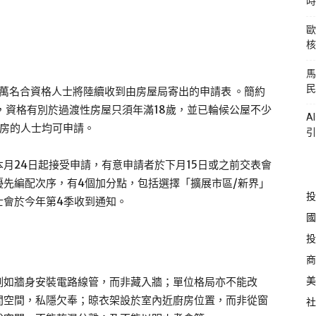
時
歐
核
馬
民
5萬名合資格人士將陸續收到由房屋局寄出的申請表 。簡約
，資格有別於過渡性房屋只須年滿18歲，並已輪候公屋不少
A
住房的人士均可申請。
引
月24日起接受申請，有意申請者於下月15日或之前交表會
先編配次序，有4個加分點，包括選擇「擴展市區/新界」
投
士會於今年第4季收到通知。
國
投
商
美
例如牆身安裝電路線管，而非藏入牆；單位格局亦不能改
間空間，私隱欠奉；晾衣架設於室內近廚房位置，而非從窗
社