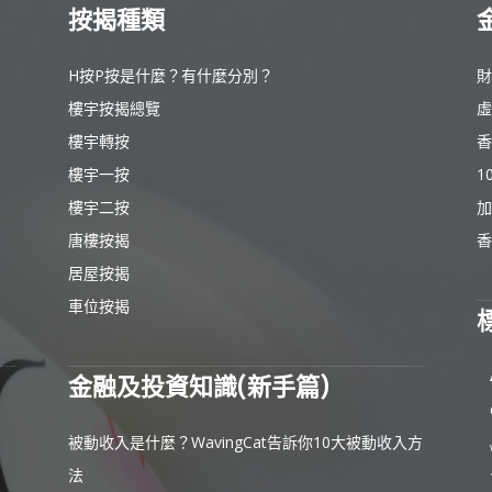
按揭種類
H按P按是什麼？有什麼分別？
財
樓宇按揭總覽
虛
樓宇轉按
香
樓宇一按
1
樓宇二按
加
唐樓按揭
香
居屋按揭
車位按揭
金融及投資知識(新手篇)
被動收入是什麼？WavingCat告訴你10大被動收入方
法