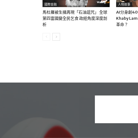
國際金融
人物故事
馬杜羅被生擒再現「石油詛咒」 全球
AI分身創4
第四富國變全民乞食 政經角度深度剖
Khaby La
析
革命？