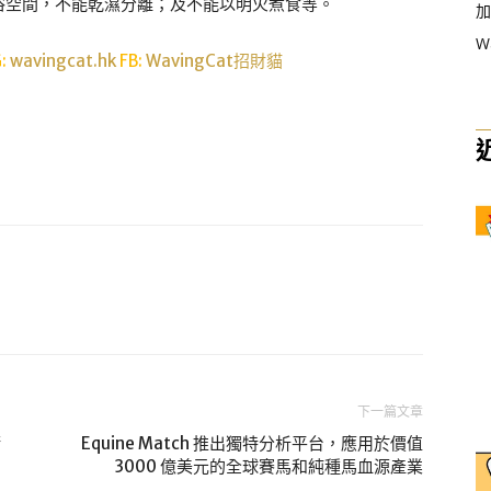
浴空間，不能乾濕分離；及不能以明火煮食等。
加
W
G:
wavingcat.hk
FB:
WavingCat招財貓
下一篇文章
術
Equine Match 推出獨特分析平台，應用於價值
3000 億美元的全球賽馬和純種馬血源產業