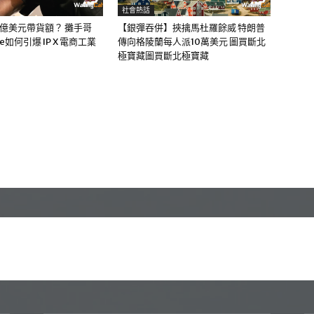
社會熱話
0億美元帶貨額？ 攤手哥
【銀彈吞併】挾擒馬杜羅餘威 特朗普
me如何引爆 IP X 電商工業
傳向格陵蘭每人派10萬美元 圖買斷北
極寶藏圖買斷北極寶藏