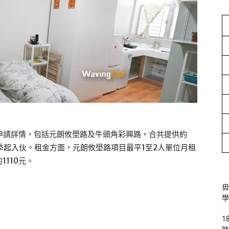
申請詳情，包括元朗攸壆路及牛頭角彩興路，合共提供約
二季起入伙。租金方面，元朗攸壆路項目最平1至2人單位月租
1110元。
毋
學
1