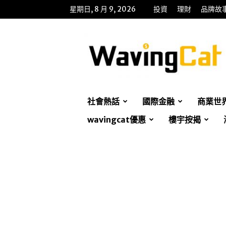
星期日, 8 月 9, 2026
投資
理財
品牌故
WavingCat
招
財
貓
社會熱話
國際金融
商業世
wavingcat優惠
樓宇按揭