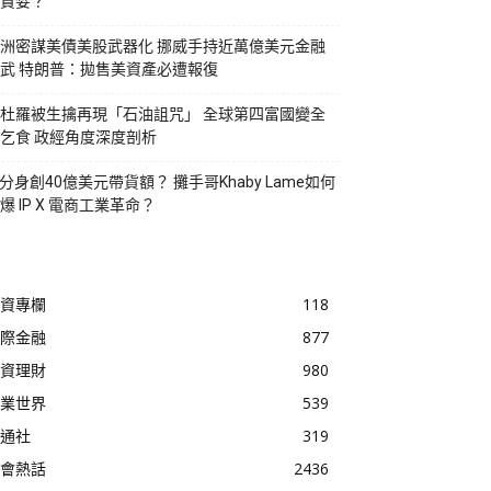
貪婪？
洲密謀美債美股武器化 挪威手持近萬億美元金融
武 特朗普：拋售美資產必遭報復
杜羅被生擒再現「石油詛咒」 全球第四富國變全
乞食 政經角度深度剖析
I分身創40億美元帶貨額？ 攤手哥Khaby Lame如何
爆 IP X 電商工業革命？
資專欄
118
際金融
877
資理財
980
業世界
539
通社
319
會熱話
2436