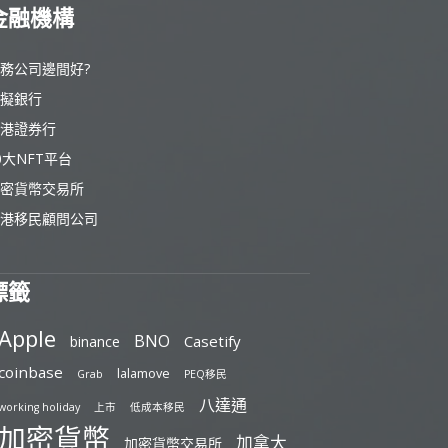
金融機構
務公司邊間好?
擬銀行
港證券行
0大NFT平台
密貨幣交易所
港移民顧問公司
標籤
Apple
BNO
Casetify
binance
coinbase
lalamove
Grab
PEQ移民
八達通
working holiday
上市
低成本移民
加密貨幣
加拿大
加密貨幣交易所