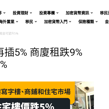
界
投資理財
投資專欄
加密貨幣資訊
移民
海外置業
移民
加密貨幣入門
保險種類
金
舖租金可望升5%
插5% 商廈租跌9%
%