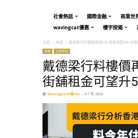
社會熱話
國際金融
商業世
wavingcat優惠
樓宇按揭
主頁
地產
戴德梁行料樓價再插5% 商廈租跌9% 街
地產
社會熱話
戴德梁行料樓價再
街舖租金可望升5
由
WavingCat小編 Ho
-
4 7 月, 2024