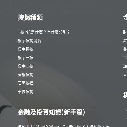
按揭種類
H按P按是什麼？有什麼分別？
財
樓宇按揭總覽
虛
樓宇轉按
香
樓宇一按
1
樓宇二按
加
唐樓按揭
香
居屋按揭
車位按揭
金融及投資知識(新手篇)
被動收入是什麼？WavingCat告訴你10大被動收入方