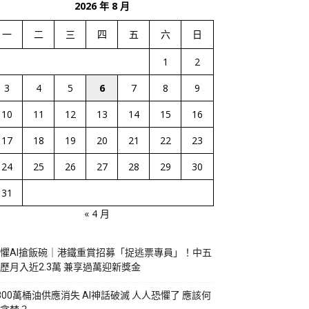
2026 年 8 月
一
二
三
四
五
六
日
1
2
3
4
5
6
7
8
9
10
11
12
13
14
15
16
17
18
19
20
21
22
23
24
25
26
27
28
29
30
31
« 4 月
懼AI搶飯碗｜港鐵重賞招募「捉逃票專員」！中五
歷月入近2.3萬 兼享過萬迎新獎金
800萬桶油供應消失 AI神話破滅 人人恐懼了 應該何