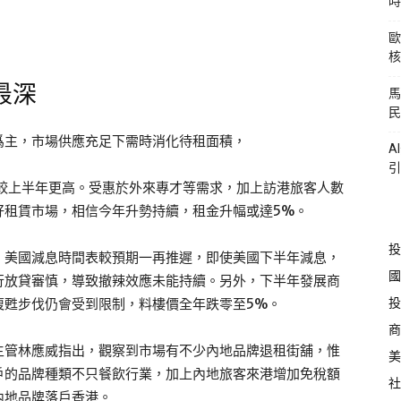
時
歐
核
最深
馬
民
爲主，市場供應充足下需時消化待租面積，
A
引
幅較上半年更高。受惠於外來專才等需求，加上訪港旅客人數
好租賃市場，相信今年升勢持續，租金升幅或達5%。
投
，美國減息時間表較預期一再推遲，即使美國下半年減息，
國
行放貸審慎，導致撤辣效應未能持續。另外，下半年發展商
投
復甦步伐仍會受到限制，料樓價全年跌零至5%。
商
主管林應威指出，觀察到市場有不少內地品牌退租街舖，惟
美
戶的品牌種類不只餐飲行業，加上內地旅客來港增加免稅額
社
內地品牌落戶香港。