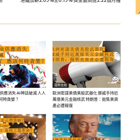
朗
港鐵加薪2.05%至6.15% 獎金最高達2.22個月糧
國際金融
油供應消失 AI神話破滅 人人
歐洲密謀美債美股武器化 挪威手持近
該何時貪婪？
萬億美元金融核武 特朗普：拋售美資
產必遭報復