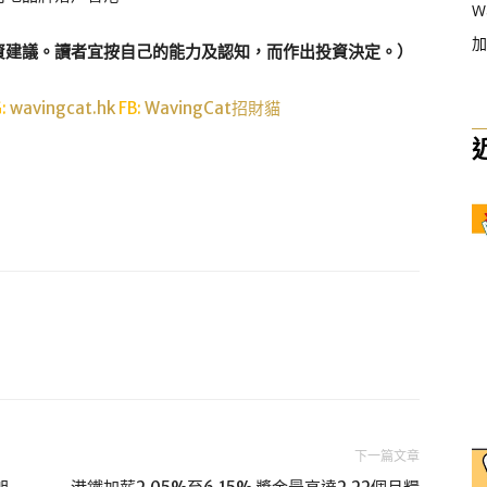
W
加
資建議。讀者宜按自己的能力及認知，而作出投資決定。）
G:
wavingcat.hk
FB:
WavingCat招財貓
下一篇文章