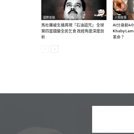
國際金融
人物故事
馬杜羅被生擒再現「石油詛咒」 全球
AI分身創4
第四富國變全民乞食 政經角度深度剖
Khaby La
析
革命？