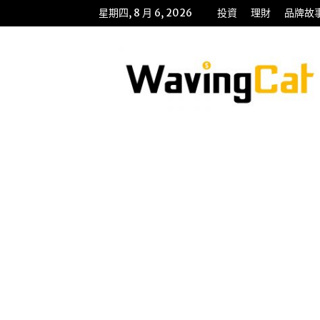
星期四, 8 月 6, 2026
投資
理財
品牌故
WavingCat
招
財
貓