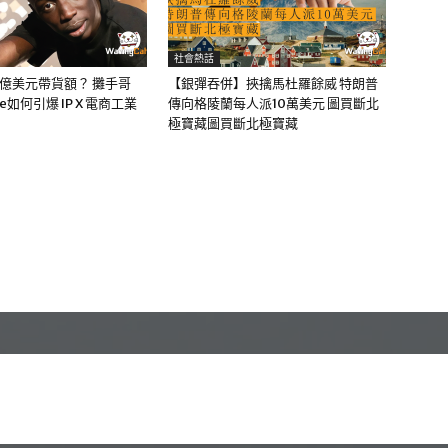
社會熱話
0億美元帶貨額？ 攤手哥
【銀彈吞併】挾擒馬杜羅餘威 特朗普
me如何引爆 IP X 電商工業
傳向格陵蘭每人派10萬美元 圖買斷北
極寶藏圖買斷北極寶藏