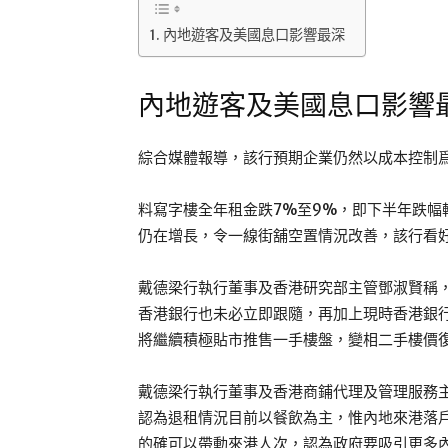
內地遊客及美國息口影響最深
內地遊客及美國息口影響
綜合媒體報導，該行預期企業仍然以成本控制
料寫字樓全年租金跌7%至9%，即下半年跌
仍在增長，令一線街舖空置情況改善，該行看
戴德梁行執行董事及香港研究部主管鄧淑賢稱
香港銀行也未必立即跟隨，再加上現時香港銀
將繼續積極貼市推售一手樓盤，變相二手樓價
戴德梁行執行董事及香港商鋪代理及管理服務
認為退租情況目前以餐飲為主，惟內地來港落
的確可以帶動來港人次，認為政府要吸引更多