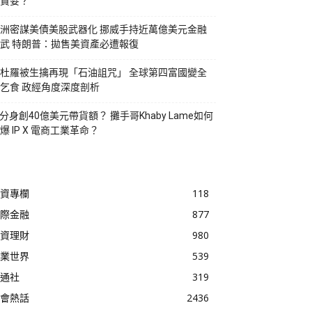
貪婪？
洲密謀美債美股武器化 挪威手持近萬億美元金融
武 特朗普：拋售美資產必遭報復
杜羅被生擒再現「石油詛咒」 全球第四富國變全
乞食 政經角度深度剖析
I分身創40億美元帶貨額？ 攤手哥Khaby Lame如何
爆 IP X 電商工業革命？
資專欄
118
際金融
877
資理財
980
業世界
539
通社
319
會熱話
2436