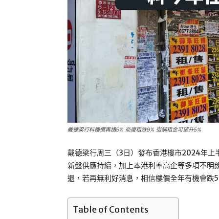
戴德梁行料樓價再插5% 商廈租跌9% 街舖租金可望升5%
戴德梁行周三（3日）發布香港樓市2024年
新盤供應持續，加上本港利率高企等多項不明
退，若再無利好消息，相信樓價全年有機會跌5
Table of Contents