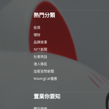
熱門分類
投資
理財
品牌故事
NFT新聞
社會熱話
港人移民
加密貨幣新聞
WavingCat優惠
置業你要知
樓宇按揭