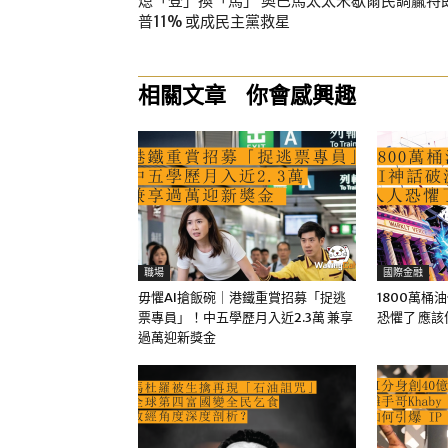
熄「登」換「馬」 奧巴馬太太米歇爾民調贏特
普11% 或成民主黨救星
相關文章
你會感興趣
職場
國際金融
毋懼AI搶飯碗｜港鐵重賞招募「捉逃
1800萬桶
票專員」！中五學歷月入近2.3萬 兼享
恐懼了 應
過萬迎新獎金