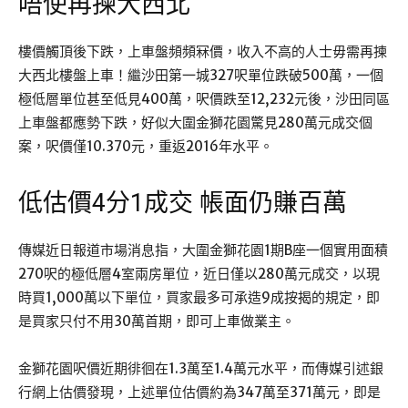
唔使再揀大西北
樓價觸頂後下跌，上車盤頻頻冧價，收入不高的人士毋需再揀
大西北樓盤上車！繼沙田第一城327呎單位跌破500萬，一個
極低層單位甚至低見400萬，呎價跌至12,232元後，沙田同區
上車盤都應勢下跌，好似大圍金獅花園驚見280萬元成交個
案，呎價僅10.370元，重返2016年水平。
低估價4分1成交 帳面仍賺百萬
傳媒近日報道市場消息指，大圍金獅花園1期B座一個實用面積
270呎的極低層4室兩房單位，近日僅以280萬元成交，以現
時買1,000萬以下單位，買家最多可承造9成按揭的規定，即
是買家只付不用30萬首期，即可上車做業主。
金獅花園呎價近期徘徊在1.3萬至1.4萬元水平，而傳媒引述銀
行網上估價發現，上述單位估價約為347萬至371萬元，即是