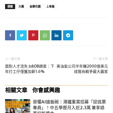
標籤
大圍
金獅花園
上車盤
上一篇文章
下一篇文章
面對人才流失 JobDB調查：下
美油氣公司半年賺2000億美元
年打工仔僅獲加薪1.6%
成俄烏戰爭最大贏家
相關文章
你會感興趣
毋懼AI搶飯碗｜港鐵重賞招募「捉逃票
專員」！中五學歷月入近2.3萬 兼享過