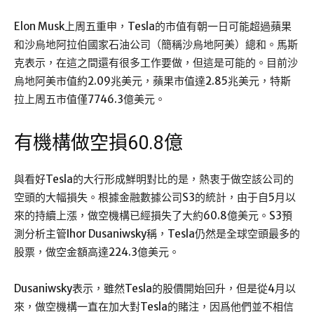
Elon Musk上周五重申，Tesla的市值有朝一日可能超過蘋果
和沙烏地阿拉伯國家石油公司（簡稱沙烏地阿美）總和。馬斯
克表示，在這之間還有很多工作要做，但這是可能的。目前沙
烏地阿美市值約2.09兆美元，蘋果市值達2.85兆美元，特斯
拉上周五市值僅7746.3億美元。
有機構做空損60.8億
與看好Tesla的大行形成鮮明對比的是，熱衷于做空該公司的
空頭的大幅損失。根據金融數據公司S3的統計，由于自5月以
來的持續上漲，做空機構已經損失了大約60.8億美元。S3預
測分析主管Ihor Dusaniwsky稱，Tesla仍然是全球空頭最多的
股票，做空金額高達224.3億美元。
Dusaniwsky表示，雖然Tesla的股價開始回升，但是從4月以
來，做空機構一直在加大對Tesla的賭注，因爲他們並不相信