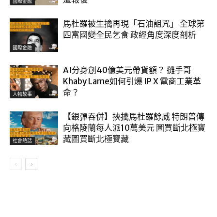
國際金融
馬杜羅被生擒再現「石油詛咒」 全球第
四富國變全民乞食 政經角度深度剖析
國際金融
AI分身創40億美元帶貨額？ 攤手哥
Khaby Lame如何引爆 IP X 電商工業革
命？
人物故事
【銀彈吞併】挾擒馬杜羅餘威 特朗普傳
向格陵蘭每人派10萬美元 圖買斷北極寶
藏圖買斷北極寶藏
社會熱話