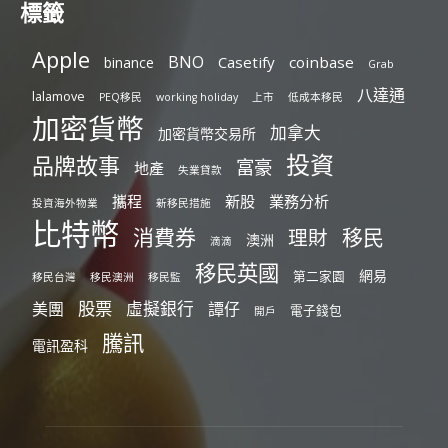
標籤
Apple
BNO
Casetify
coinbase
binance
Grab
八達通
lalamove
PEQ移民
working holiday
上市
低成本移民
加密貨幣
加拿大
加密貨幣交易所
投資
品牌故事
富豪
地產
失業貸款
攜程
新股
業務分析
投資海外物業
新移民措施
比特幣
消費券
移民
理財
澳洲
滴滴
移民英國
網易
第二家園
移民台灣
移民澳洲
移民監
股票
虛擬銀行
美團
譚仔
電子錢包
開戶
騰訊
電訊盈科