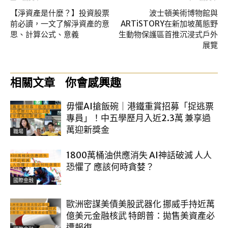
【淨資產是什麼？】投資股票
波士頓美術博物館與
前必讀，一文了解淨資產的意
ARTiSTORY在新加坡萬態野
思、計算公式、意義
生動物保護區首推沉浸式戶外
展覽
相關文章
你會感興趣
毋懼AI搶飯碗｜港鐵重賞招募「捉逃票
專員」！中五學歷月入近2.3萬 兼享過
萬迎新獎金
職場
1800萬桶油供應消失 AI神話破滅 人人
恐懼了 應該何時貪婪？
國際金融
歐洲密謀美債美股武器化 挪威手持近萬
億美元金融核武 特朗普：拋售美資產必
遭報復