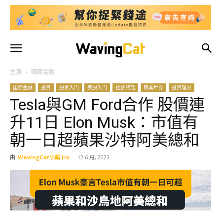
主頁
國際金融
國際金融
投資
股票入門
美股入門
社會熱話
商業世界
投資理財
Tesla與GM Ford合作 股價連
升11日 Elon Musk：市值有
朝一日超蘋果沙特阿美總和
由
WavingCat小編 Ho
-
12 6 月, 2023