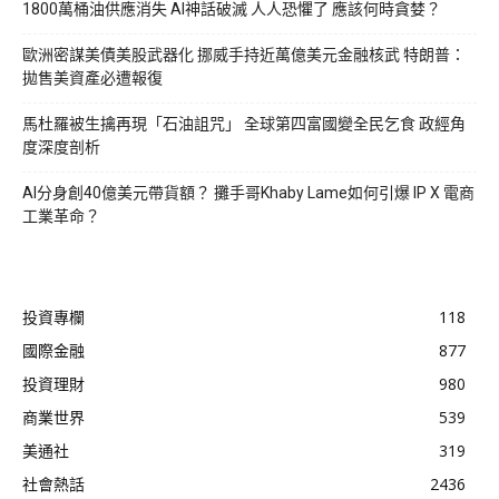
1800萬桶油供應消失 AI神話破滅 人人恐懼了 應該何時貪婪？
歐洲密謀美債美股武器化 挪威手持近萬億美元金融核武 特朗普：
拋售美資產必遭報復
馬杜羅被生擒再現「石油詛咒」 全球第四富國變全民乞食 政經角
度深度剖析
AI分身創40億美元帶貨額？ 攤手哥Khaby Lame如何引爆 IP X 電商
工業革命？
投資專欄
118
國際金融
877
投資理財
980
商業世界
539
美通社
319
社會熱話
2436