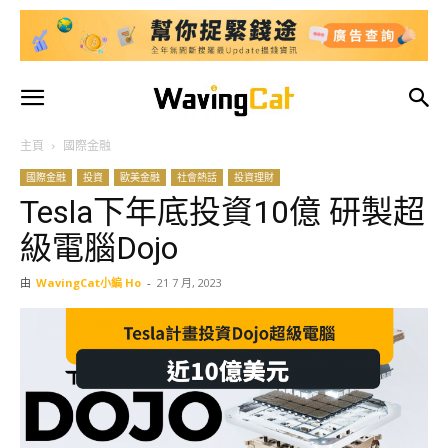
主頁
國際金融
國際金融
投資
歐美金融
社會熱話
投資理財
Tesla下年底投資10億 研製超
級電腦Dojo
由
WavingCat小編 Ho
-
21 7 月, 2023