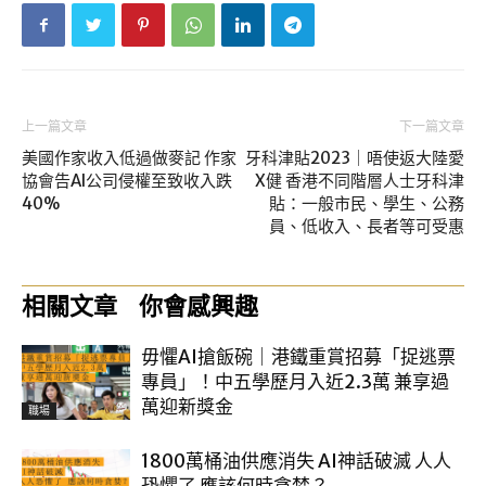
上一篇文章
下一篇文章
美國作家收入低過做麥記 作家
牙科津貼2023｜唔使返大陸愛
協會告AI公司侵權至致收入跌
X健 香港不同階層人士牙科津
40%
貼：一般市民、學生、公務
員、低收入、長者等可受惠
相關文章
你會感興趣
毋懼AI搶飯碗｜港鐵重賞招募「捉逃票
專員」！中五學歷月入近2.3萬 兼享過
萬迎新獎金
職場
1800萬桶油供應消失 AI神話破滅 人人