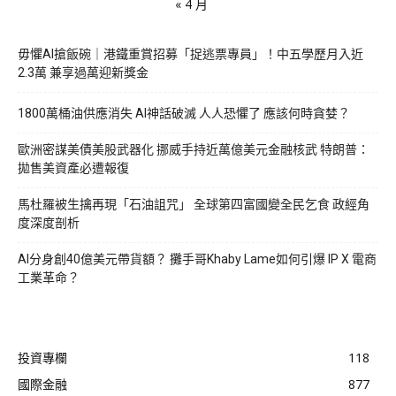
« 4 月
毋懼AI搶飯碗｜港鐵重賞招募「捉逃票專員」！中五學歷月入近
2.3萬 兼享過萬迎新獎金
1800萬桶油供應消失 AI神話破滅 人人恐懼了 應該何時貪婪？
歐洲密謀美債美股武器化 挪威手持近萬億美元金融核武 特朗普：
拋售美資產必遭報復
馬杜羅被生擒再現「石油詛咒」 全球第四富國變全民乞食 政經角
度深度剖析
AI分身創40億美元帶貨額？ 攤手哥Khaby Lame如何引爆 IP X 電商
工業革命？
投資專欄
118
國際金融
877