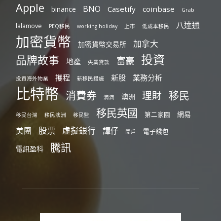
Apple
BNO
Casetify
coinbase
binance
Grab
八達通
lalamove
PEQ移民
working holiday
上市
低成本移民
加密貨幣
加拿大
加密貨幣交易所
投資
品牌故事
富豪
地產
失業貸款
攜程
新股
業務分析
投資海外物業
新移民措施
比特幣
消費券
移民
理財
澳洲
滴滴
移民英國
網易
第二家園
移民台灣
移民澳洲
移民監
股票
虛擬銀行
美團
譚仔
電子錢包
開戶
騰訊
電訊盈科