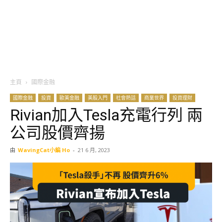
主頁
國際金融
國際金融
投資
歐美金融
美股入門
社會熱話
商業世界
投資理財
Rivian加入Tesla充電行列 兩
公司股價齊揚
由
WavingCat小編 Ho
-
21 6 月, 2023