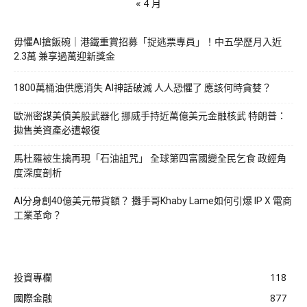
« 4 月
毋懼AI搶飯碗｜港鐵重賞招募「捉逃票專員」！中五學歷月入近
2.3萬 兼享過萬迎新獎金
1800萬桶油供應消失 AI神話破滅 人人恐懼了 應該何時貪婪？
歐洲密謀美債美股武器化 挪威手持近萬億美元金融核武 特朗普：
拋售美資產必遭報復
馬杜羅被生擒再現「石油詛咒」 全球第四富國變全民乞食 政經角
度深度剖析
AI分身創40億美元帶貨額？ 攤手哥Khaby Lame如何引爆 IP X 電商
工業革命？
投資專欄
118
國際金融
877