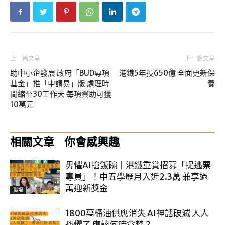
上一篇文章
下一篇文章
助中小企發展 政府「BUD專項
港鐵5年投650億 全面更新保
基金」推「申請易」版 處理時
養
間縮至30工作天 每項資助可獲
10萬元
相關文章
你會感興趣
毋懼AI搶飯碗｜港鐵重賞招募「捉逃票
專員」！中五學歷月入近2.3萬 兼享過
萬迎新獎金
職場
1800萬桶油供應消失 AI神話破滅 人人