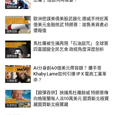
恐懼了 應該何時貪婪？
國際金融
歐洲密謀美債美股武器化 挪威手持近萬
億美元金融核武 特朗普：拋售美資產必
遭報復
國際金融
馬杜羅被生擒再現「石油詛咒」 全球第
四富國變全民乞食 政經角度深度剖析
國際金融
AI分身創40億美元帶貨額？ 攤手哥
Khaby Lame如何引爆 IP X 電商工業革
命？
人物故事
【銀彈吞併】挾擒馬杜羅餘威 特朗普傳
向格陵蘭每人派10萬美元 圖買斷北極寶
藏圖買斷北極寶藏
社會熱話