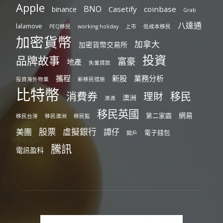
Apple
BNO
Casetify
coinbase
binance
Grab
八達通
lalamove
PEQ移民
working holiday
上市
低成本移民
加密貨幣
加拿大
加密貨幣交易所
投資
品牌故事
富豪
地產
失業貸款
攜程
新股
業務分析
投資海外物業
新移民措施
比特幣
消費券
移民
理財
澳洲
滴滴
移民英國
網易
第二家園
移民台灣
移民澳洲
移民監
股票
虛擬銀行
美團
譚仔
電子錢包
開戶
騰訊
電訊盈科