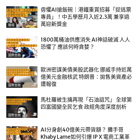
毋懼AI搶飯碗｜港鐵重賞招募「捉逃票
專員」！中五學歷月入近2.3萬 兼享過
萬迎新獎金
職場
1800萬桶油供應消失 AI神話破滅 人人
恐懼了 應該何時貪婪？
國際金融
歐洲密謀美債美股武器化 挪威手持近萬
億美元金融核武 特朗普：拋售美資產必
遭報復
國際金融
馬杜羅被生擒再現「石油詛咒」 全球第
四富國變全民乞食 政經角度深度剖析
國際金融
AI分身創40億美元帶貨額？ 攤手哥
Khaby Lame如何引爆 IP X 電商工業革