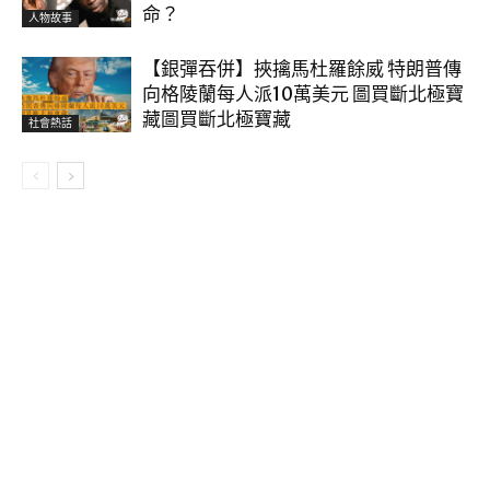
命？
人物故事
【銀彈吞併】挾擒馬杜羅餘威 特朗普傳
向格陵蘭每人派10萬美元 圖買斷北極寶
藏圖買斷北極寶藏
社會熱話