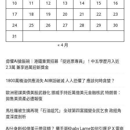
10
11
12
13
14
15
16
17
18
19
20
21
22
23
24
25
26
27
28
29
30
31
« 4 月
毋懼AI搶飯碗｜港鐵重賞招募「捉逃票專員」！中五學歷月入近
2.3萬 兼享過萬迎新獎金
1800萬桶油供應消失 AI神話破滅 人人恐懼了 應該何時貪婪？
歐洲密謀美債美股武器化 挪威手持近萬億美元金融核武 特朗普：
拋售美資產必遭報復
馬杜羅被生擒再現「石油詛咒」 全球第四富國變全民乞食 政經角
度深度剖析
AI分身創40億美元帶貨額？ 攤手哥Khaby Lame如何引爆 IP X 電商