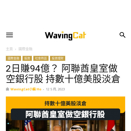
主頁
國際金融
國際金融
投資
社會熱話
投資理財
2日賺94億？ 阿聯酋皇室做
空銀行股 持數十億美股淡倉
由
WavingCat小編 Ho
-
12 5 月, 2023