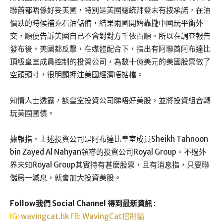
聯酋都唔係好妥美國，特別是美國總統拜登未有按承諾，在油
價跌的時候補充石油儲備，結果兩國開始靠攏中國玩平衡外
交，順便告訴美國自己不會對對方千依百順。所以在調查報告
發布後，美國都反擊，在媒體配合下，指出有阿聯酋阿布達比
頂級皇室成員控制的投資公司，為數十億美元的美國股票做了
空頭頭寸，很明顯押注美國經濟唔掂檔。
知情人士透露，該皇室投資公司睇唔好美股，並將投資組合轉
玩美國國債。
據報指，上述投資公司是阿布達比皇室成員Sheikh Tahnoon
bin Zayed Al Nahyan領導的投資公司Royal Group。不過外
界未知Royal Group其實持有甚麼股票，且有消息指，只要聯
儲局一減息，就會加大投資美股。
Follow我們 Social Channel 得到最新資訊
:
IG:
wavingcat.hk
FB:
WavingCat招財貓