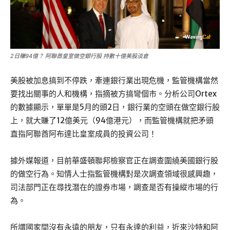
2日賺94億？ 阿聯酋皇室做空銀行股 持數十億美股淡倉
美股被加息搞到不停跌，牽連銀行業出現危機，監管機構當然
要找出關事的人和機構，指摘被方搞彎個市。分析公司Ortex
的數據顯示，單單是5月的頭2日，銀行業的空頭在做空銀行股
上，就大賺了12億美元（94億港元），而監管機構就把矛頭
直指阿聯酋阿布達比皇室成員的投資公司！
據外媒報道，目前華盛頓聯邦檢察官正在調查圍繞美國銀行股
的做空行為。知情人士指監管機構對是次調查領域很感興趣，
司法部門正在尋找潛在的證券市場，調查是否有操縱市場的行
為。
所謂國家間沒有永遠的朋友，只有永達的利益，近來沙特和阿