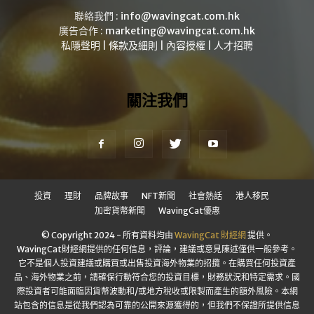
聯絡我們 :
info@wavingcat.com.hk
廣告合作 :
marketing@wavingcat.com.hk
私隱聲明
|
條款及細則
|
內容授權
|
人才招聘
關注我們
投資
理財
品牌故事
NFT新聞
社會熱話
港人移民
加密貨幣新聞
WavingCat優惠
© Copyright 2024 - 所有資料均由
WavingCat 財經網
提供。
WavingCat財經網提供的任何信息，評論，建議或意見陳述僅供一般參考。
它不是個人投資建議或購買或出售投資海外物業的招攬。在購買任何投資產
品、海外物業之前，請確保行動符合您的投資目標，財務狀況和特定需求。國
際投資者可能面臨因貨幣波動和/或地方稅收或限製而產生的額外風險。本網
站包含的信息是從我們認為可靠的公開來源獲得的，但我們不保證所提供信息