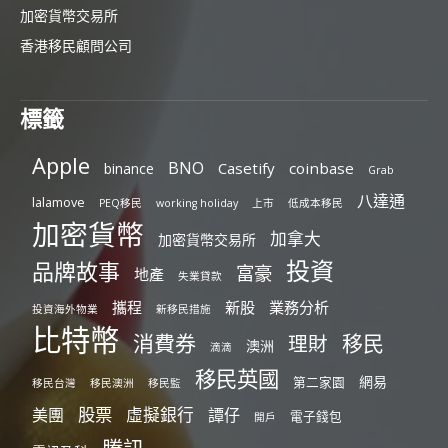
加密貨幣交易所
香港移民顧問公司
標籤
Apple
BNO
Casetify
coinbase
binance
Grab
八達通
lalamove
PEQ移民
working holiday
上市
低成本移民
加密貨幣
加拿大
加密貨幣交易所
投資
品牌故事
富豪
地產
失業貸款
攜程
新股
業務分析
投資海外物業
新移民措施
比特幣
消費券
移民
理財
澳洲
滴滴
移民英國
網易
第二家園
移民台灣
移民澳洲
移民監
股票
虛擬銀行
美團
譚仔
電子錢包
開戶