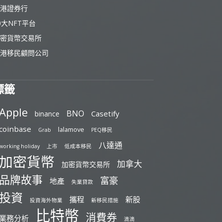
港證券行
0大NFT平台
密貨幣交易所
港移民顧問公司
標籤
Apple
BNO
Casetify
binance
coinbase
lalamove
Grab
PEQ移民
八達通
working holiday
上市
低成本移民
加密貨幣
加拿大
加密貨幣交易所
品牌故事
富豪
地產
失業貸款
投資
攜程
新股
投資海外物業
新移民措施
比特幣
消費券
業務分析
滴滴