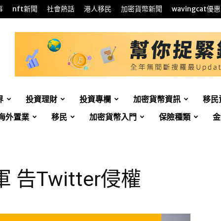
事
nft新聞
社會熱話
港人移民
加密貨幣新聞
wavingcat優惠
界
投資理財
投資專欄
加密貨幣資訊
移民
海外置業
移民
加密貨幣入門
保險種類
金
告Twitter侵權