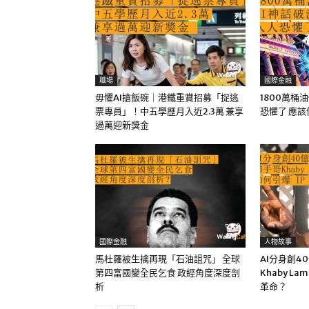
職場
國際金融
毋懼AI搶飯碗｜港鐵重賞招募「捉逃
1800萬桶
票專員」！中五學歷月入近2.3萬 兼享
恐懼了 應
過萬迎新獎金
國際金融
人物故事
馬杜羅被生擒再現「石油詛咒」 全球
AI分身創4
第四富國變全民乞食 政經角度深度剖
Khaby La
析
革命？