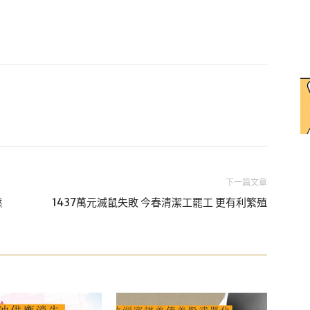
下一篇文章
燃
1437萬元滅鼠失敗 今春清潔工罷工 更有利繁殖