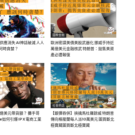
國際金融
油供應消失 AI神話破滅 人人
歐洲密謀美債美股武器化 挪威手持近
該何時貪婪？
萬億美元金融核武 特朗普：拋售美資
產必遭報復
社會熱話
0億美元帶貨額？ 攤手哥
【銀彈吞併】挾擒馬杜羅餘威 特朗普
me如何引爆 IP X 電商工業
傳向格陵蘭每人派10萬美元 圖買斷北
極寶藏圖買斷北極寶藏