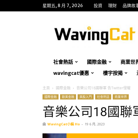
星期五, 8 月 7, 2026
投資
理財
品牌故
WavingCat
招
財
貓
社會熱話
國際金融
商業世
wavingcat優惠
樓宇按揭
主頁
國際金融
音樂公司18國聯軍 告Twitter侵權
國際金融
歐美金融
美股入門
社會熱話
商業世界
音樂公司18國聯軍 
由
WavingCat小編 Ho
-
19 6 月, 2023