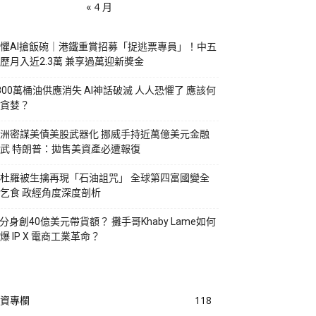
« 4 月
懼AI搶飯碗｜港鐵重賞招募「捉逃票專員」！中五
歷月入近2.3萬 兼享過萬迎新獎金
800萬桶油供應消失 AI神話破滅 人人恐懼了 應該何
貪婪？
洲密謀美債美股武器化 挪威手持近萬億美元金融
武 特朗普：拋售美資產必遭報復
杜羅被生擒再現「石油詛咒」 全球第四富國變全
乞食 政經角度深度剖析
I分身創40億美元帶貨額？ 攤手哥Khaby Lame如何
爆 IP X 電商工業革命？
資專欄
118