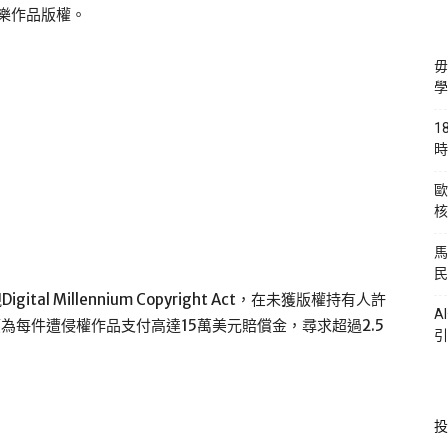
音樂作品版權。
毋
學
1
時
歐
核
馬
民
tal Millennium Copyright Act，在未獲版權持有人許
A
應為每件遭侵權作品支付高達15萬美元賠償金，尋求超過2.5
引
投