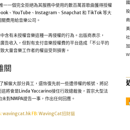
國
witter是唯一一個完全拒絕為其服務中使用的數百萬首歌曲獲得授權
投
uTube、Instagram、Snapchat 和 TikTok 等大
商
相關費用給音樂公司。
美
推文中含有未授權音樂這種一再侵權的行為。出版商表示，
社
度和廣告收入，但對有支付音樂授權費的平台造成「不公平的
加
，導致大量音樂工作者的權益受到損害。
W
首難關
連。他除了解僱大部分員工，還恢復先前一些遭停權的帳號、將記
是Linda Yaccarino接任行政總裁後，首宗大型法
ino均未對NMPA提告一事，作出任何回應。
G:
wavingcat.hk
FB:
WavingCat招財貓