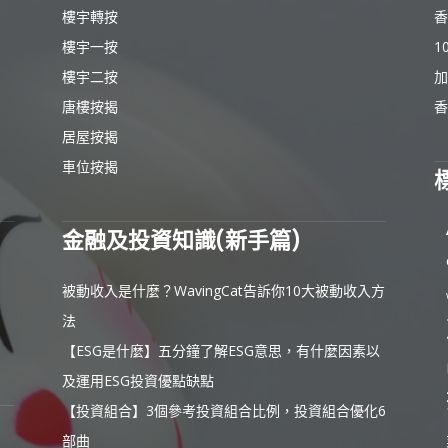
樓宇轉按
香
樓宇一按
1
樓宇二按
加
唐樓按揭
香
居屋按揭
車位按揭
金融及投資知識(新手篇)
被動收入是什麼？WavingCat告訴你10大被動收入方
法
【ESG是什麼】五分鐘了解ESG意思，有什麼因素以
及運用ESG投資優點缺點
【投資組合】3個參考投資組合比例，投資組合優化6
部曲