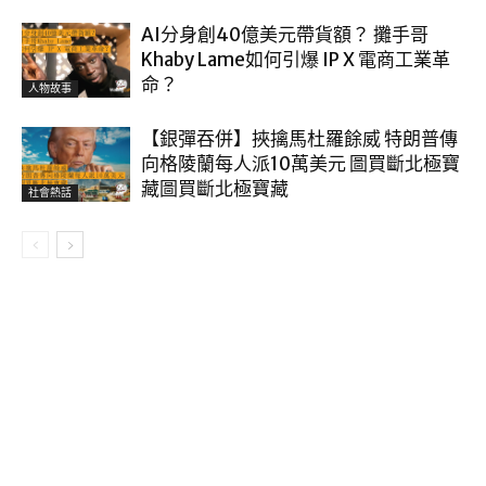
AI分身創40億美元帶貨額？ 攤手哥
Khaby Lame如何引爆 IP X 電商工業革
命？
人物故事
【銀彈吞併】挾擒馬杜羅餘威 特朗普傳
向格陵蘭每人派10萬美元 圖買斷北極寶
藏圖買斷北極寶藏
社會熱話