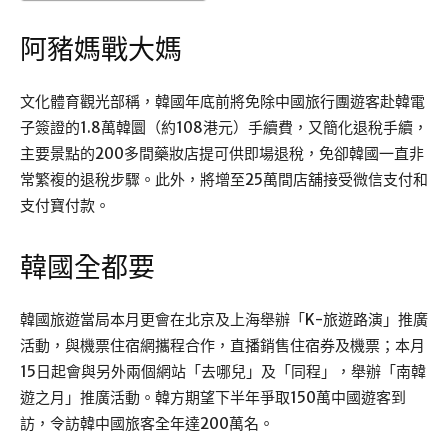
阿豬媽戰大媽
文化體育觀光部稱，韓國年底前將免除中國旅行團遊客赴韓電
子簽證的1.8萬韓圜（約108港元）手續費，又簡化退稅手續，
主要景點的200多間藥妝店提可供即場退稅，免卻韓國一直非
常繁複的退稅步驟。此外，將增至25萬間店舖接受微信支付和
支付寶付款。
韓國全都要
韓國旅遊當局本月更會在北京及上海舉辦「K-旅遊路演」推廣
活動，與機票住宿網攜程合作，直播銷售住宿券及機票；本月
15日起會與另外兩個網站「去哪兒」及「同程」，舉辦「南韓
遊之月」推廣活動。韓方期望下半年爭取150萬中國遊客到
訪，令訪韓中國旅客全年達200萬名。