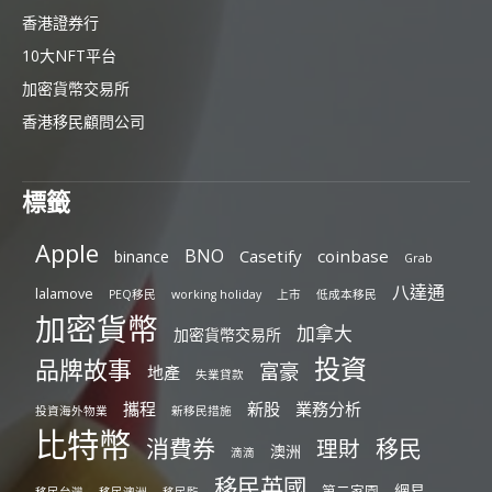
香港證券行
10大NFT平台
加密貨幣交易所
香港移民顧問公司
標籤
Apple
BNO
Casetify
coinbase
binance
Grab
八達通
lalamove
PEQ移民
working holiday
上市
低成本移民
加密貨幣
加拿大
加密貨幣交易所
投資
品牌故事
富豪
地產
失業貸款
攜程
新股
業務分析
投資海外物業
新移民措施
比特幣
消費券
移民
理財
澳洲
滴滴
移民英國
網易
第二家園