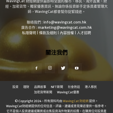
WavingCat 財經網提供最即時全面的樓市、移民、海外置業、財
經、加密貨幣、獨家優惠資訊。無論你係投資新手定係資產管理大
師，WavingCat都會幫你捉緊錢途。
聯絡我們 :
info@wavingcat.com.hk
廣告合作 :
marketing@wavingcat.com.hk
私隱聲明
|
條款及細則
|
內容授權
|
人才招聘
關注我們
投資
理財
品牌故事
NFT新聞
社會熱話
港人移民
加密貨幣新聞
WavingCat優惠
© Copyright 2024 - 所有資料均由
WavingCat 財經網
提供。
WavingCat財經網提供的任何信息，評論，建議或意見陳述僅供一般參考。
它不是個人投資建議或購買或出售投資海外物業的招攬。在購買任何投資產