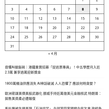
3
4
5
6
7
8
9
10
11
12
13
14
15
16
17
18
19
20
21
22
23
24
25
26
27
28
29
30
31
« 4 月
毋懼AI搶飯碗｜港鐵重賞招募「捉逃票專員」！中五學歷月入近
2.3萬 兼享過萬迎新獎金
1800萬桶油供應消失 AI神話破滅 人人恐懼了 應該何時貪婪？
歐洲密謀美債美股武器化 挪威手持近萬億美元金融核武 特朗普：
拋售美資產必遭報復
馬杜羅被生擒再現「石油詛咒」 全球第四富國變全民乞食 政經角