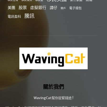
移民台灣
移民澳洲
移民監
股票
虛擬銀行
美團
譚仔
電子錢包
開戶
騰訊
電訊盈科
關於我們
WavingCat幫你捉緊錢途 !