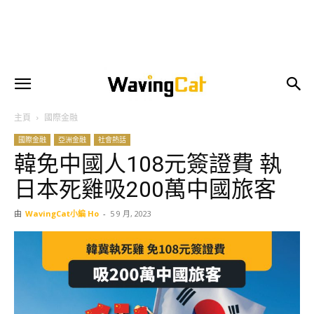
主頁
國際金融
國際金融
亞洲金融
社會熱話
韓免中國人108元簽證費 執
日本死雞吸200萬中國旅客
由
WavingCat小編 Ho
-
5 9 月, 2023