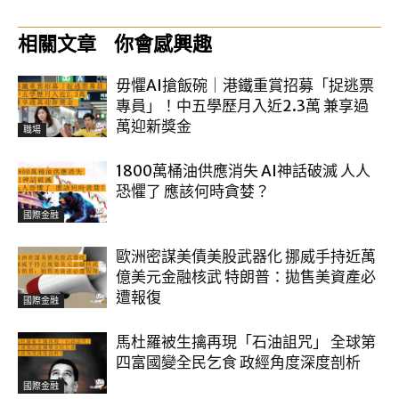
相關文章
你會感興趣
毋懼AI搶飯碗｜港鐵重賞招募「捉逃票
專員」！中五學歷月入近2.3萬 兼享過
萬迎新獎金
職場
1800萬桶油供應消失 AI神話破滅 人人
恐懼了 應該何時貪婪？
國際金融
歐洲密謀美債美股武器化 挪威手持近萬
億美元金融核武 特朗普：拋售美資產必
遭報復
國際金融
馬杜羅被生擒再現「石油詛咒」 全球第
四富國變全民乞食 政經角度深度剖析
國際金融