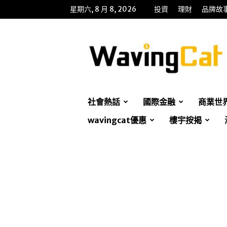
星期六, 8 月 8, 2026
投資
理財
品牌故
WavingCat
招
財
貓
社會熱話
國際金融
商業世
wavingcat優惠
樓宇按揭