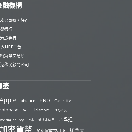
金融機構
務公司邊間好?
擬銀行
港證券行
0大NFT平台
密貨幣交易所
港移民顧問公司
標籤
Apple
BNO
Casetify
binance
coinbase
lalamove
Grab
PEQ移民
八達通
working holiday
上市
低成本移民
加密貨幣
加拿大
加密貨幣交易所