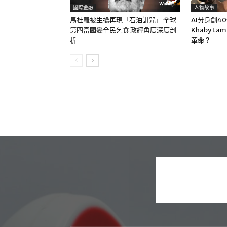
國際金融
人物故事
馬杜羅被生擒再現「石油詛咒」 全球
AI分身創4
第四富國變全民乞食 政經角度深度剖
Khaby La
析
革命？