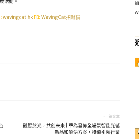
度活動。
加
W
G:
wavingcat.hk
FB:
WavingCat招財貓
下一篇文章
色
融智於光，共創未來 | 華為發佈全場景智能光儲
新品和解決方案，持續引領行業