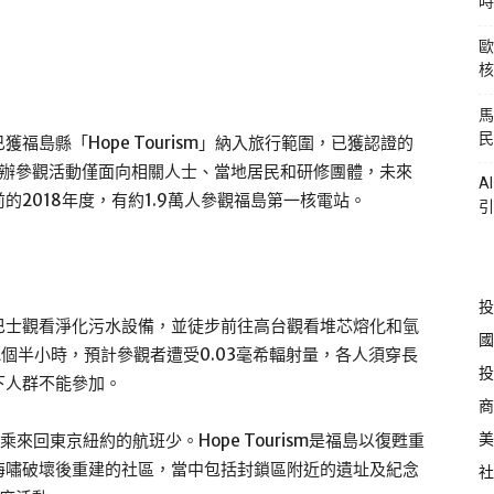
時
歐
核
馬
民
島縣「Hope Tourism」納入旅行範圍，已獲認證的
舉辦參觀活動僅面向相關人士、當地居民和研修團體，未來
A
2018年度，有約1.9萬人參觀福島第一核電站。
引
投
巴士觀看淨化污水設備，並徒步前往高台觀看堆芯熔化和氫
國
個半小時，預計參觀者遭受0.03毫希輻射量，各人須穿長
投
下人群不能參加。
商
美
回東京紐約的航班少。Hope Tourism是福島以復甦重
海嘯破壞後重建的社區，當中包括封鎖區附近的遺址及紀念
社