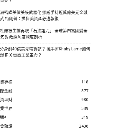
貪婪？
洲密謀美債美股武器化 挪威手持近萬億美元金融
武 特朗普：拋售美資產必遭報復
杜羅被生擒再現「石油詛咒」 全球第四富國變全
乞食 政經角度深度剖析
I分身創40億美元帶貨額？ 攤手哥Khaby Lame如何
爆 IP X 電商工業革命？
資專欄
118
際金融
877
資理財
980
業世界
539
通社
319
會熱話
2436