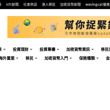
事
nft新聞
社會熱話
港人移民
加密貨幣新聞
wavingcat優惠
界
投資理財
投資專欄
加密貨幣資訊
移民
海外置業
移民
加密貨幣入門
保險種類
金