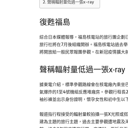
聲稱輻射量低過一張x-ray
復甦福島
綜合日本媒體報導，福島核電站的旅行團企劃已獲福
旅行社將在7月後組織開辦。福島核電站過去
將開放給一般民眾報團參觀。在新冠疫情擴大前的
聲稱輻射量低過一張x-ray
據東電介紹，標準參觀路線會在核電廠內乘坐
氣爆炸的1至4號機組反應堆廠房。參觀行程長2
袖衫褲並出示身份證明，懷孕女性和初中生以
報道指行程接受的輻射量較拍攝一張X光照或搭乘來
建為主題的旅行主題，過去主要參觀遭地震及