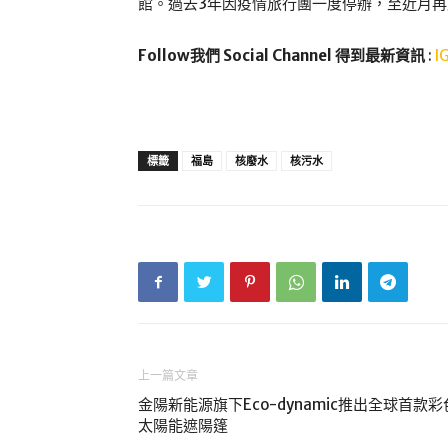
館。過去3年因疫情旅行團一度停辦，至近月再
Follow我們 Social Channel 得到最新資訊
:
I
標籤
福島
核廢水
核污水
上一篇文章
金陽新能源旗下Eco-dynamic推出全球首款彩
太陽能遮陽篷