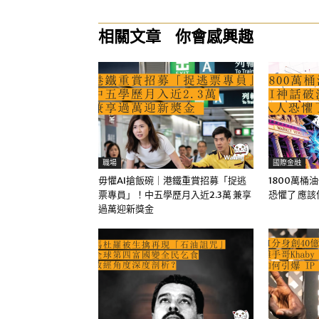
相關文章
你會感興趣
職場
國際金融
毋懼AI搶飯碗｜港鐵重賞招募「捉逃
1800萬桶
票專員」！中五學歷月入近2.3萬 兼享
恐懼了 應
過萬迎新獎金