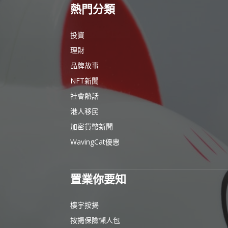
熱門分類
投資
理財
品牌故事
NFT新聞
社會熱話
港人移民
加密貨幣新聞
WavingCat優惠
置業你要知
樓宇按揭
按揭保險懶人包