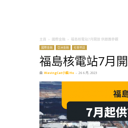
主頁
國際金融
福島核電站7月開放 供跟團參觀
國際金融
亞洲金融
社會熱話
福島核電站7月開
由
WavingCat小編 Ho
-
26 6 月, 2023