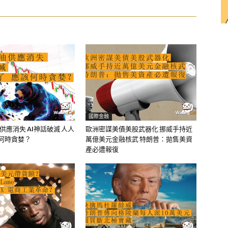
國際金融
油供應消失 AI神話破滅 人人
歐洲密謀美債美股武器化 挪威手持近
該何時貪婪？
萬億美元金融核武 特朗普：拋售美資
產必遭報復