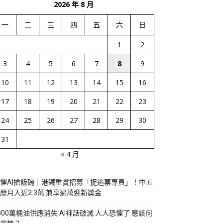
2026 年 8 月
一
二
三
四
五
六
日
1
2
3
4
5
6
7
8
9
10
11
12
13
14
15
16
17
18
19
20
21
22
23
24
25
26
27
28
29
30
31
« 4 月
懼AI搶飯碗｜港鐵重賞招募「捉逃票專員」！中五
歷月入近2.3萬 兼享過萬迎新獎金
800萬桶油供應消失 AI神話破滅 人人恐懼了 應該何