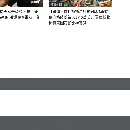
社會熱話
0億美元帶貨額？ 攤手哥
【銀彈吞併】挾擒馬杜羅餘威 特朗普
me如何引爆 IP X 電商工業
傳向格陵蘭每人派10萬美元 圖買斷北
極寶藏圖買斷北極寶藏