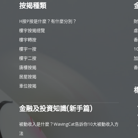
按揭種類
H按P按是什麼？有什麼分別？
財
樓宇按揭總覽
虛
樓宇轉按
香
樓宇一按
1
樓宇二按
加
唐樓按揭
香
居屋按揭
車位按揭
金融及投資知識(新手篇)
被動收入是什麼？WavingCat告訴你10大被動收入方
法