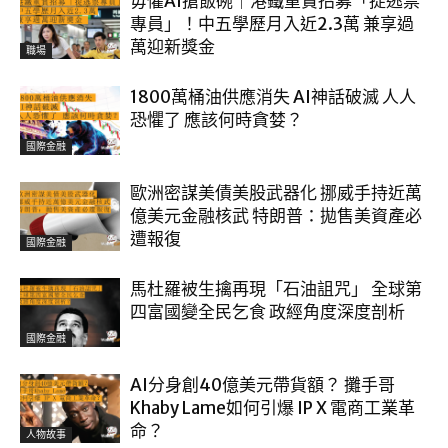
毋懼AI搶飯碗｜港鐵重賞招募「捉逃票
專員」！中五學歷月入近2.3萬 兼享過
萬迎新獎金
職場
1800萬桶油供應消失 AI神話破滅 人人
恐懼了 應該何時貪婪？
國際金融
歐洲密謀美債美股武器化 挪威手持近萬
億美元金融核武 特朗普：拋售美資產必
遭報復
國際金融
馬杜羅被生擒再現「石油詛咒」 全球第
四富國變全民乞食 政經角度深度剖析
國際金融
AI分身創40億美元帶貨額？ 攤手哥
Khaby Lame如何引爆 IP X 電商工業革
命？
人物故事