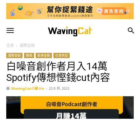
主頁
國際金融
國際金融
職場
歐美金融
社會熱話
白噪音創作者月入14萬
Spotify傳想慳錢cut內容
由
WavingCat小編 Ho
-
22 8 月, 2023