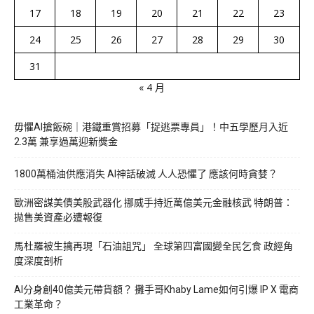
17
18
19
20
21
22
23
24
25
26
27
28
29
30
31
« 4 月
毋懼AI搶飯碗｜港鐵重賞招募「捉逃票專員」！中五學歷月入近
2.3萬 兼享過萬迎新獎金
1800萬桶油供應消失 AI神話破滅 人人恐懼了 應該何時貪婪？
歐洲密謀美債美股武器化 挪威手持近萬億美元金融核武 特朗普：
拋售美資產必遭報復
馬杜羅被生擒再現「石油詛咒」 全球第四富國變全民乞食 政經角
度深度剖析
AI分身創40億美元帶貨額？ 攤手哥Khaby Lame如何引爆 IP X 電商
工業革命？