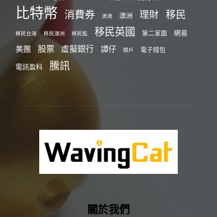
比特幣
消費券
移民
理財
澳洲
滴滴
移民英國
網易
第二家園
移民台灣
移民澳洲
移民監
股票
虛擬銀行
美團
譚仔
電子錢包
開戶
騰訊
電訊盈科
關於我們