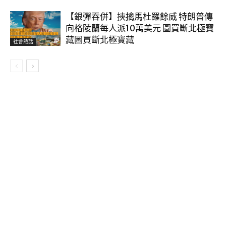
【銀彈吞併】挾擒馬杜羅餘威 特朗普傳
向格陵蘭每人派10萬美元 圖買斷北極寶
藏圖買斷北極寶藏
社會熱話