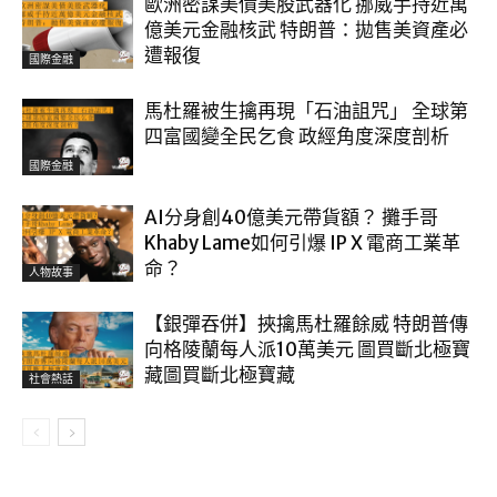
歐洲密謀美債美股武器化 挪威手持近萬
億美元金融核武 特朗普：拋售美資產必
遭報復
國際金融
馬杜羅被生擒再現「石油詛咒」 全球第
四富國變全民乞食 政經角度深度剖析
國際金融
AI分身創40億美元帶貨額？ 攤手哥
Khaby Lame如何引爆 IP X 電商工業革
命？
人物故事
【銀彈吞併】挾擒馬杜羅餘威 特朗普傳
向格陵蘭每人派10萬美元 圖買斷北極寶
藏圖買斷北極寶藏
社會熱話