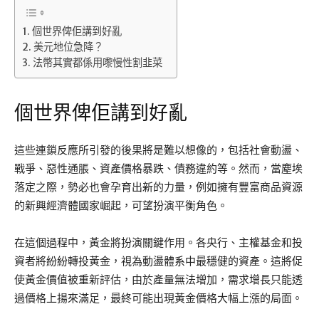
個世界俾佢講到好亂
美元地位急降？
法幣其實都係用嚟慢性割韭菜
個世界俾佢講到好亂
這些連鎖反應所引發的後果將是難以想像的，包括社會動盪、
戰爭、惡性通脹、資產價格暴跌、債務違約等。然而，當塵埃
落定之際，勢必也會孕育出新的力量，例如擁有豐富商品資源
的新興經濟體國家崛起，可望扮演平衡角色。
在這個過程中，黃金將扮演關鍵作用。各央行、主權基金和投
資者將紛紛轉投黃金，視為動盪體系中最穩健的資產。這將促
使黃金價值被重新評估，由於產量無法增加，需求增長只能透
過價格上揚來滿足，最終可能出現黃金價格大幅上漲的局面。