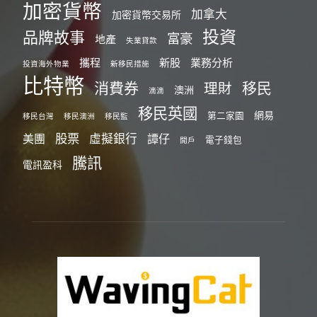
加密貨幣
加拿大
加密貨幣交易所
投資
品牌故事
富豪
地產
失業貸款
攜程
新股
業務分析
投資海外物業
新移民措施
比特幣
消費券
移民
理財
澳洲
滴滴
移民英國
網易
第二家園
移民台灣
移民澳洲
移民監
股票
虛擬銀行
美團
譚仔
電子錢包
開戶
騰訊
電訊盈科