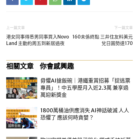
上一篇文章
下一篇文章
港女同事得悉男同事買入Novo
160未係終點 三井住友料美元
Land 主動約周五到新居過夜
兌日圓勢達170
相關文章
你會感興趣
毋懼AI搶飯碗｜港鐵重賞招募「捉逃票
專員」！中五學歷月入近2.3萬 兼享過
萬迎新獎金
職場
1800萬桶油供應消失 AI神話破滅 人人
恐懼了 應該何時貪婪？
國際金融