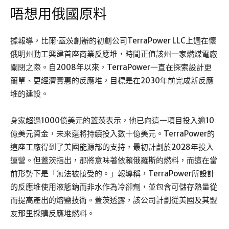
唔想用俄國原料
據報導，比爾·蓋茨創辦的初創公司TerraPower LLC上週在懷
俄明州動工興建首座商業反應堆，時間正值該州一家燃煤電廠
關閉之際。自2008年以來，TerraPower一直在探索設計更
簡單、更經濟實惠的反應堆，目標是在2030年前完成新反應
堆的建設。
身家超過1000億美元的蓋茨表示，他已向這一項目投入逾10
億美元資金，未來還將持續投入數十億美元。TerraPower的
這座工廠得到了美國能源部的支持，最初計劃於2028年投入
運營。但蓋茨指出，那將意味著依賴俄羅斯的燃料，而這在當
前形勢下是「無法被接受的。」報導稱，TerraPower所設計
的反應堆使用液態鈉而非水作為冷卻劑，並包含可儲存熱量從
而提高產出的熔鹽技術。蓋茨透露，該公司計劃從美國及其盟
友那里採購反應堆燃料。