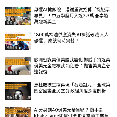
毋懼AI搶飯碗｜港鐵重賞招募「捉逃票
專員」！中五學歷月入近2.3萬 兼享過
萬迎新獎金
職場
1800萬桶油供應消失 AI神話破滅 人人
恐懼了 應該何時貪婪？
國際金融
歐洲密謀美債美股武器化 挪威手持近萬
億美元金融核武 特朗普：拋售美資產必
遭報復
國際金融
馬杜羅被生擒再現「石油詛咒」 全球第
四富國變全民乞食 政經角度深度剖析
國際金融
AI分身創40億美元帶貨額？ 攤手哥
Khaby Lame如何引爆 IP X 電商工業革