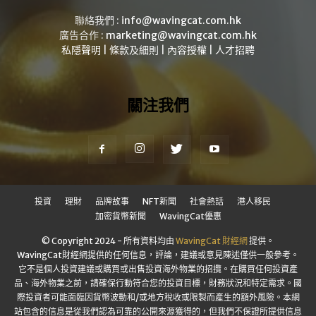
聯絡我們 :
info@wavingcat.com.hk
廣告合作 :
marketing@wavingcat.com.hk
私隱聲明
|
條款及細則
|
內容授權
|
人才招聘
關注我們
投資
理財
品牌故事
NFT新聞
社會熱話
港人移民
加密貨幣新聞
WavingCat優惠
© Copyright 2024 - 所有資料均由
WavingCat 財經網
提供。
WavingCat財經網提供的任何信息，評論，建議或意見陳述僅供一般參考。
它不是個人投資建議或購買或出售投資海外物業的招攬。在購買任何投資產
品、海外物業之前，請確保行動符合您的投資目標，財務狀況和特定需求。國
際投資者可能面臨因貨幣波動和/或地方稅收或限製而產生的額外風險。本網
站包含的信息是從我們認為可靠的公開來源獲得的，但我們不保證所提供信息