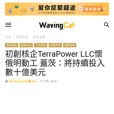
主頁
國際金融
歐美金融
歐美金融
創新科技
社會熱話
商業世界
國際金融
初創核企TerraPower LLC懷
俄明動工 蓋茨：將持續投入
數十億美元
由
WavingCat小編 Ho
-
17 6 月, 2024