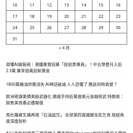
10
11
12
13
14
15
16
17
18
19
20
21
22
23
24
25
26
27
28
29
30
31
« 4 月
毋懼AI搶飯碗｜港鐵重賞招募「捉逃票專員」！中五學歷月入近
2.3萬 兼享過萬迎新獎金
1800萬桶油供應消失 AI神話破滅 人人恐懼了 應該何時貪婪？
歐洲密謀美債美股武器化 挪威手持近萬億美元金融核武 特朗普：
拋售美資產必遭報復
馬杜羅被生擒再現「石油詛咒」 全球第四富國變全民乞食 政經角
度深度剖析