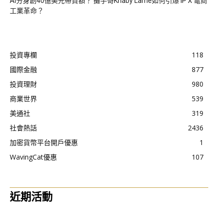
AI分身創40億美元帶貨額？ 攤手哥Khaby Lame如何引爆 IP X 電商
工業革命？
投資專欄
118
國際金融
877
投資理財
980
商業世界
539
美通社
319
社會熱話
2436
加密貨幣平台開戶優惠
1
WavingCat優惠
107
近期活動