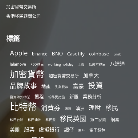
加密貨幣交易所
香港移民顧問公司
標籤
Apple
BNO
Casetify
coinbase
binance
Grab
八達通
lalamove
PEQ移民
working holiday
上市
低成本移民
加密貨幣
加拿大
加密貨幣交易所
投資
品牌故事
富豪
地產
失業貸款
攜程
新股
業務分析
投資海外物業
新移民措施
比特幣
消費券
移民
理財
澳洲
滴滴
移民英國
網易
第二家園
移民台灣
移民澳洲
移民監
股票
虛擬銀行
美團
譚仔
電子錢包
開戶