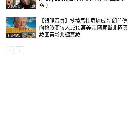
命？
人物故事
【銀彈吞併】挾擒馬杜羅餘威 特朗普傳
向格陵蘭每人派10萬美元 圖買斷北極寶
藏圖買斷北極寶藏
社會熱話