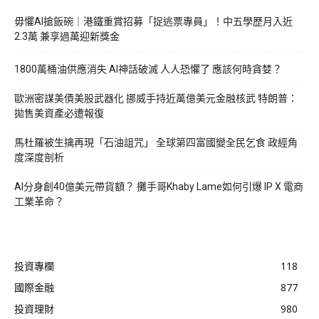
毋懼AI搶飯碗｜港鐵重賞招募「捉逃票專員」！中五學歷月入近
2.3萬 兼享過萬迎新獎金
1800萬桶油供應消失 AI神話破滅 人人恐懼了 應該何時貪婪？
歐洲密謀美債美股武器化 挪威手持近萬億美元金融核武 特朗普：
拋售美資產必遭報復
馬杜羅被生擒再現「石油詛咒」 全球第四富國變全民乞食 政經角
度深度剖析
AI分身創40億美元帶貨額？ 攤手哥Khaby Lame如何引爆 IP X 電商
工業革命？
投資專欄
118
國際金融
877
投資理財
980