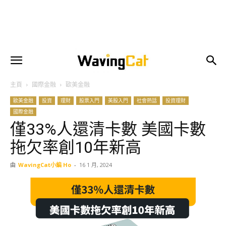
主頁
國際金融
歐美金融
歐美金融
投資
理財
股票入門
美股入門
社會熱話
投資理財
國際金融
僅33%人還清卡數 美國卡數
拖欠率創10年新高
由
WavingCat小編 Ho
-
16 1 月, 2024