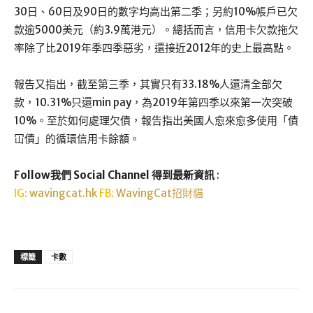
30日、60日及90日的數字均高出第二季；另約10%帳戶已欠
款逾5000美元（約3.9萬港元）。總括而言，信用卡欠款拖欠
率除了比2019年季四季惡劣，還接近2012年的史上最高點。
報告又指出，截至第三季，其實只有33.18%人還清全部欠
款，10.31%只還min pay，為2019年第四季以來第一次突破
10%。至於如何處理欠債，報告指出美國人愈來愈多使用「債
冚債」的循環信用卡餘額。
Follow我們 Social Channel 得到最新資訊
:
IG:
wavingcat.hk
FB:
WavingCat招財貓
標籤
卡數