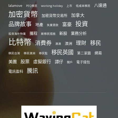
八達通
lalamove
PEQ移民
working holiday
上市
低成本移民
加密貨幣
加拿大
加密貨幣交易所
投資
品牌故事
富豪
地產
失業貸款
攜程
新股
業務分析
投資海外物業
新移民措施
比特幣
消費券
移民
理財
澳洲
滴滴
移民英國
網易
第二家園
移民台灣
移民澳洲
移民監
股票
虛擬銀行
美團
譚仔
電子錢包
開戶
騰訊
電訊盈科