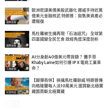
歐洲密謀美債美股武器化 挪威手持近萬
億美元金融核武 特朗普：拋售美資產必
遭報復
國際金融
馬杜羅被生擒再現「石油詛咒」 全球第
四富國變全民乞食 政經角度深度剖析
國際金融
AI分身創40億美元帶貨額？ 攤手哥
Khaby Lame如何引爆 IP X 電商工業革
命？
人物故事
【銀彈吞併】挾擒馬杜羅餘威 特朗普傳
向格陵蘭每人派10萬美元 圖買斷北極寶
藏圖買斷北極寶藏
社會熱話