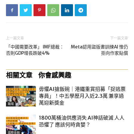
上一篇文章
下一篇文章
「中國需要改革」 IMF總裁：
Meta認用盜版書訓練AI 惟仍
否則GDP增長跌破4%
拒向作家貼償
相關文章
你會感興趣
毋懼AI搶飯碗｜港鐵重賞招募「捉逃票
專員」！中五學歷月入近2.3萬 兼享過
萬迎新獎金
職場
1800萬桶油供應消失 AI神話破滅 人人
恐懼了 應該何時貪婪？
國際金融