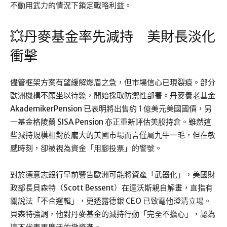
不動用武力的情況下鎖定戰略利益。
💥丹麥基金率先減持 美財長淡化
衝擊
儘管框架方案有望緩解燃眉之急，但市場信心已現裂痕。部分
歐洲機構不願坐以待斃，開始採取防禦性部署。丹麥養老基金
AkademikerPension 已表明將出售約 1 億美元美國國債，另
一基金格陵蘭 SISA Pension 亦正重新評估美股持倉。雖然這
些減持規模相對於龐大的美國市場而言僅屬九牛一毛，但在敏
感時刻，卻被視為資金「用腳投票」的警號。
對於德意志銀行早前警告歐洲可能將資產「武器化」，美國財
政部長貝森特（Scott Bessent）在達沃斯親自解畫，直指有
關說法「不合邏輯」，更透露德銀 CEO 已致電他澄清立場。
貝森特強調，他對丹麥基金的減持行動「完全不擔心」，認為