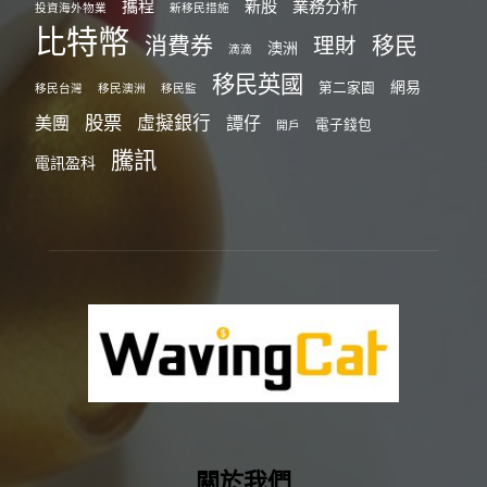
攜程
新股
業務分析
投資海外物業
新移民措施
比特幣
消費券
移民
理財
澳洲
滴滴
移民英國
網易
第二家園
移民台灣
移民澳洲
移民監
股票
虛擬銀行
美團
譚仔
電子錢包
開戶
騰訊
電訊盈科
關於我們