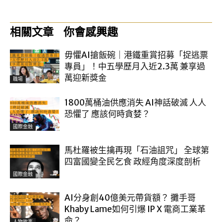
相關文章
你會感興趣
毋懼AI搶飯碗｜港鐵重賞招募「捉逃票
專員」！中五學歷月入近2.3萬 兼享過
萬迎新獎金
職場
1800萬桶油供應消失 AI神話破滅 人人
恐懼了 應該何時貪婪？
國際金融
馬杜羅被生擒再現「石油詛咒」 全球第
四富國變全民乞食 政經角度深度剖析
國際金融
AI分身創40億美元帶貨額？ 攤手哥
Khaby Lame如何引爆 IP X 電商工業革
命？
人物故事