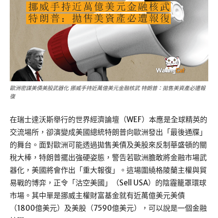
歐洲密謀美債美股武器化 挪威手持近萬億美元金融核武 特朗普：拋售美資產必遭報
復
在瑞士達沃斯舉行的世界經濟論壇（WEF）本應是全球精英的
交流場所，卻演變成美國總統特朗普向歐洲發出「最後通牒」
的舞台。面對歐洲可能透過拋售美債及美股來反制華盛頓的關
稅大棒，特朗普擺出強硬姿態，警告若歐洲膽敢將金融市場武
器化，美國將會作出「重大報復」。這場圍繞格陵蘭主權與貿
易戰的博弈，正令「沽空美國」（Sell USA）的陰霾籠罩環球
市場。其中單是挪威主權財富基金就有近萬億美元美債
（1800億美元）及美股（7590億美元），可以說是一個金融