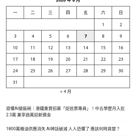
一
二
三
四
五
六
日
1
2
3
4
5
6
7
8
9
10
11
12
13
14
15
16
17
18
19
20
21
22
23
24
25
26
27
28
29
30
31
« 4 月
毋懼AI搶飯碗｜港鐵重賞招募「捉逃票專員」！中五學歷月入近
2.3萬 兼享過萬迎新獎金
1800萬桶油供應消失 AI神話破滅 人人恐懼了 應該何時貪婪？