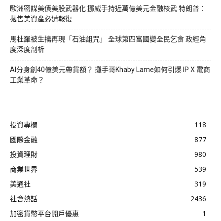
歐洲密謀美債美股武器化 挪威手持近萬億美元金融核武 特朗普：
拋售美資產必遭報復
馬杜羅被生擒再現「石油詛咒」 全球第四富國變全民乞食 政經角
度深度剖析
AI分身創40億美元帶貨額？ 攤手哥Khaby Lame如何引爆 IP X 電商
工業革命？
投資專欄
118
國際金融
877
投資理財
980
商業世界
539
美通社
319
社會熱話
2436
加密貨幣平台開戶優惠
1