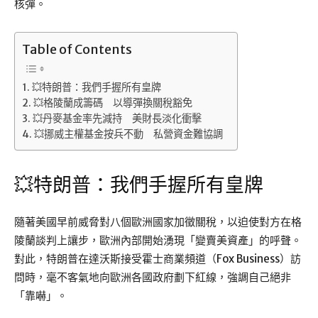
核彈。
Table of Contents
💥特朗普：我們手握所有皇牌
💥格陵蘭成籌碼 以導彈換關稅豁免
💥丹麥基金率先減持 美財長淡化衝擊
💥挪威主權基金按兵不動 私營資金難協調
💥特朗普：我們手握所有皇牌
隨著美國早前威脅對八個歐洲國家加徵關稅，以迫使對方在格
陵蘭談判上讓步，歐洲內部開始湧現「變賣美資產」的呼聲。
對此，特朗普在達沃斯接受霍士商業頻道（Fox Business）訪
問時，毫不客氣地向歐洲各國政府劃下紅線，強調自己絕非
「靠嚇」。