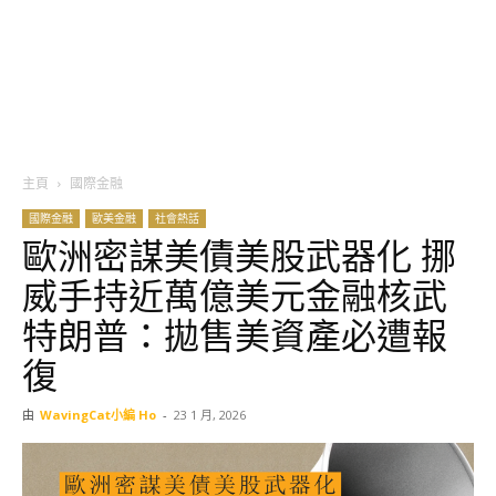
主頁
國際金融
國際金融
歐美金融
社會熱話
歐洲密謀美債美股武器化 挪
威手持近萬億美元金融核武
特朗普：拋售美資產必遭報
復
由
WavingCat小編 Ho
-
23 1 月, 2026