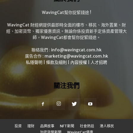
WavingCat幫你捉緊錢途 !
WavingCat 財經網提供最即時全面的樓市、移民、海外置業、財
經、加密貨幣、獨家優惠資訊。無論你係投資新手定係資產管理大
師，WavingCat都會幫你捉緊錢途。
聯絡我們 :
info@wavingcat.com.hk
廣告合作 :
marketing@wavingcat.com.hk
私隱聲明
|
條款及細則
|
內容授權
|
人才招聘
關注我們
投資
理財
品牌故事
NFT新聞
社會熱話
港人移民
加密貨幣新聞
WavingCat優惠