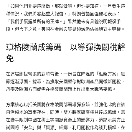
「如果他們非要這麼做，那就做吧。但你要知道，一旦發生這
種情況，我們將發起重大報復，」特朗普語氣強硬地表示：
「我們手裏握着所有的王牌。」雖然他未有具體說明報復手
段，但言下之意，美國在金融與貿易領域仍佔據絕對主導權。
💥格陵蘭成籌碼 以導彈換關稅豁
免
在這場劍拔弩張的對峙背後，一份旨在降溫的「框架方案」細
節逐漸浮面。據悉，為換取美國暫停對歐洲產品開徵新關稅，
丹麥及歐洲方面或需在格陵蘭問題上作出重大戰略妥協。
方案核心包括美國將在格陵蘭部署導彈系統，並強化北約在該
自治領地的軍事存在；同時，雙方將就礦產權益達成協議，意
在聯手限制中國在稀土等關鍵資源上的影響力。這顯示美方正
試圖將「安全」與「資源」綑綁，利用關稅作為談判槓桿，在