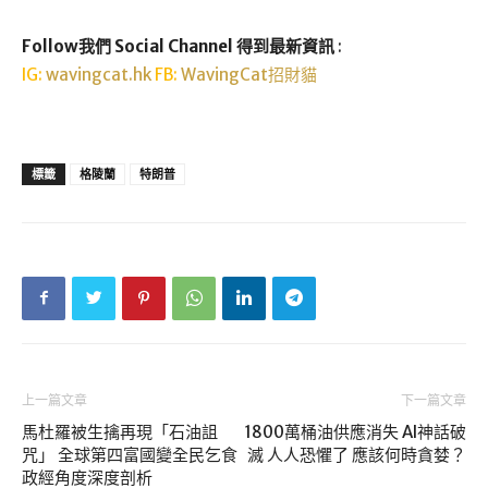
Follow我們 Social Channel 得到最新資訊
:
IG:
wavingcat.hk
FB:
WavingCat招財貓
標籤
格陵蘭
特朗普
上一篇文章
下一篇文章
馬杜羅被生擒再現「石油詛
1800萬桶油供應消失 AI神話破
咒」 全球第四富國變全民乞食
滅 人人恐懼了 應該何時貪婪？
政經角度深度剖析