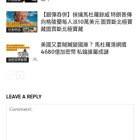
【銀彈吞併】挾擒馬杜羅餘威 特朗普傳
向格陵蘭每人派10萬美元 圖買斷北極寶
藏圖買斷北極寶藏
社會熱話
美國又要賊贓變國庫？ 馬杜羅落網遺
4680億加密幣 私鑰誰屬成謎
加密貨幣新聞
LEAVE A REPLY