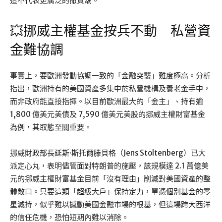
這不代表更廣泛的撤資潮。
💥挪威主權基金按兵不動 私營資
金難協調
事實上，要歐洲發動協調一致的「金融突襲」難度極高。分析
指出，歐洲持有的美國資產多集中於私營機構及養老金手中，
而非政府能直接指揮。以目前歐洲最大的「金主」、持有逾
1,800 億美元美債及 7,590 億美元美股的挪威主權財富基金
為例，其取態至關重要。
挪威財政部長延斯·斯托爾滕貝格（Jens Stoltenberg）已大
派定心丸，表明儘管面對特朗普的施壓，該規模達 2.1 萬億美
元的挪威主權財富基金目前「沒有理由」削減對美國資產的整
體敞口。只要這類「超級大戶」保持定力，單憑個別基金的零
星減持，似乎難以撼動美國金融市場的根基，但這場跨大西洋
的信任危機，恐怕短期內難以消除。