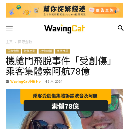
主頁
國際金融
國際金融
歐美金融
社會熱話
商業世界
機艙門飛脫事件「受創傷」
乘客集體索阿航78億
由
WavingCat小編 Ho
-
4 3 月, 2024