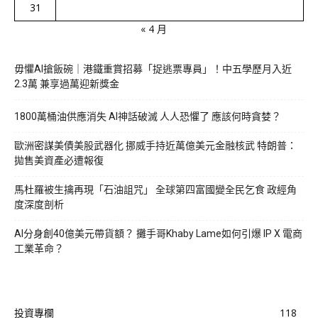
31
« 4 月
毋懼AI搶飯碗｜港鐵重賞招募「捉逃票專員」！中五學歷月入近
2.3萬 兼享過萬迎新獎金
1800萬桶油供應消失 AI神話破滅 人人恐懼了 應該何時貪婪？
歐洲密謀美債美股武器化 挪威手持近萬億美元金融核武 特朗普：
拋售美資產必遭報復
馬杜羅被生擒再現「石油詛咒」 全球第四富國變全民乞食 政經角
度深度剖析
AI分身創40億美元帶貨額？ 攤手哥Khaby Lame如何引爆 IP X 電商
工業革命？
投資專欄
118