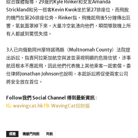
綜合媒體報導，29歲的Kyle Rinker和女友Amanda
Strickland和另一搭客Kevin Kwok坐於第27排座位，而飛脫
的機門在第26排座位旁。Rinker指，飛機起飛後5分鐘傳出巨
響，氧氣面罩掉下來，大量冷空氣湧向他們，瞬間導致機上所
有人都感到驚慌失措。
3人已向俄勒岡州摩特諾瑪縣（Multnomah County）法院提
出訴訟，指責阿拉斯加航空與波音漠視明顯的危險信號，涉事
航班根本不應起飛，因此他們代表機上其他乘客一起索償。委
任律師Jonathan Johnson也說明，本起訴訟將促使兩家公司
將安全放在首位。
Follow我們 Social Channel 得到最新資訊
:
IG:
wavingcat.hk
FB:
WavingCat招財貓
標籤
機艙門飛脫
阿航