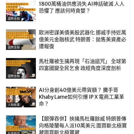
1800萬桶油供應消失 AI神話破滅 人人
恐懼了 應該何時貪婪？
國際金融
歐洲密謀美債美股武器化 挪威手持近萬
億美元金融核武 特朗普：拋售美資產必
遭報復
國際金融
馬杜羅被生擒再現「石油詛咒」 全球第
四富國變全民乞食 政經角度深度剖析
國際金融
AI分身創40億美元帶貨額？ 攤手哥
Khaby Lame如何引爆 IP X 電商工業革
命？
人物故事
【銀彈吞併】挾擒馬杜羅餘威 特朗普傳
向格陵蘭每人派10萬美元 圖買斷北極寶
藏圖買斷北極寶藏
社會熱話