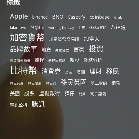
標籤
Apple
BNO
Casetify
coinbase
binance
Grab
八達通
lalamove
PEQ移民
working holiday
上市
低成本移民
加密貨幣
加拿大
加密貨幣交易所
投資
品牌故事
富豪
地產
失業貸款
攜程
新股
業務分析
投資海外物業
新移民措施
比特幣
消費券
移民
理財
澳洲
滴滴
移民英國
網易
第二家園
移民台灣
移民澳洲
移民監
股票
虛擬銀行
美團
譚仔
電子錢包
開戶
騰訊
電訊盈科