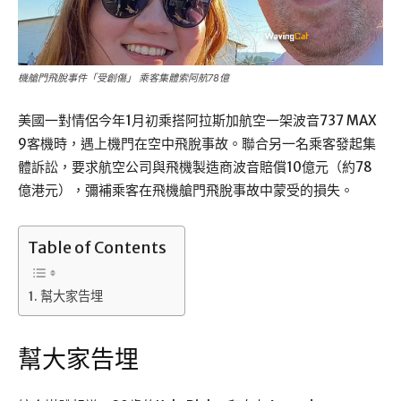
機艙門飛脫事件「受創傷」 乘客集體索阿航78億
美國一對情侶今年1月初乘搭阿拉斯加航空一架波音737 MAX
9客機時，遇上機門在空中飛脫事故。聯合另一名乘客發起集
體訴訟，要求航空公司與飛機製造商波音賠償10億元（約78
億港元），彌補乘客在飛機艙門飛脫事故中蒙受的損失。
Table of Contents
幫大家告埋
幫大家告埋