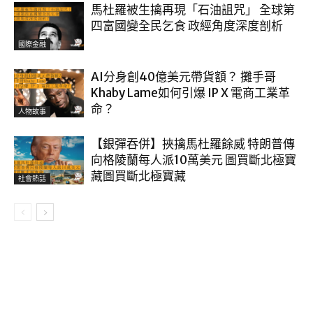
馬杜羅被生擒再現「石油詛咒」 全球第
四富國變全民乞食 政經角度深度剖析
國際金融
AI分身創40億美元帶貨額？ 攤手哥
Khaby Lame如何引爆 IP X 電商工業革
命？
人物故事
【銀彈吞併】挾擒馬杜羅餘威 特朗普傳
向格陵蘭每人派10萬美元 圖買斷北極寶
藏圖買斷北極寶藏
社會熱話