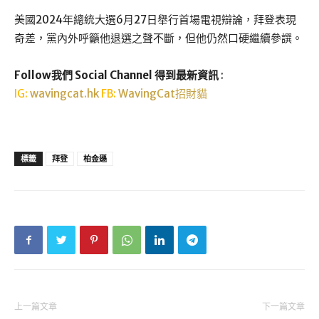
美國2024年總統大選6月27日舉行首場電視辯論，拜登表現
奇差，黨內外呼籲他退選之聲不斷，但他仍然口硬繼續參譔。
Follow我們 Social Channel 得到最新資訊
:
IG:
wavingcat.hk
FB:
WavingCat招財貓
標籤
拜登
柏金遜
上一篇文章
下一篇文章