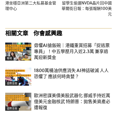
港坐穩亞洲第二大私募基金管
留學生偷運NVDA晶片回中國
理中心
華爾街日報：每張報酬100美
元
相關文章
你會感興趣
毋懼AI搶飯碗｜港鐵重賞招募「捉逃票
專員」！中五學歷月入近2.3萬 兼享過
萬迎新獎金
職場
1800萬桶油供應消失 AI神話破滅 人人
恐懼了 應該何時貪婪？
國際金融
歐洲密謀美債美股武器化 挪威手持近萬
億美元金融核武 特朗普：拋售美資產必
遭報復
國際金融