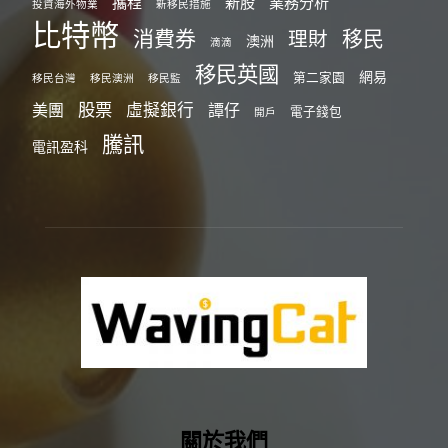
攜程
新股
業務分析
投資海外物業
新移民措施
比特幣
消費券
移民
理財
澳洲
滴滴
移民英國
網易
第二家園
移民台灣
移民澳洲
移民監
股票
虛擬銀行
美團
譚仔
電子錢包
開戶
騰訊
電訊盈科
關於我們