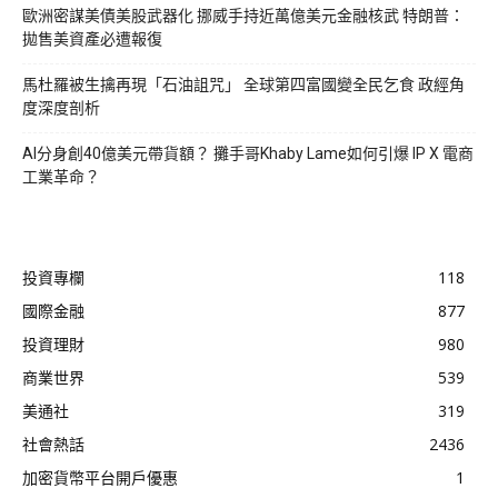
歐洲密謀美債美股武器化 挪威手持近萬億美元金融核武 特朗普：
拋售美資產必遭報復
馬杜羅被生擒再現「石油詛咒」 全球第四富國變全民乞食 政經角
度深度剖析
AI分身創40億美元帶貨額？ 攤手哥Khaby Lame如何引爆 IP X 電商
工業革命？
投資專欄
118
國際金融
877
投資理財
980
商業世界
539
美通社
319
社會熱話
2436
加密貨幣平台開戶優惠
1