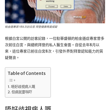
柏金遜專家1年8次訪白宮 拜登健康再度成疑
根據白宮公開的訪客記錄，一位駐華盛頓的柏金遜症專家曾多
次前往白宮，與總統拜登的私人醫生會面。自從去年8月以
來，這位專家已前往白宮8次，引發外界對拜登認知能力的質
疑聲浪。
Table of Contents
唔好歧視病人嘅
但病就要唞吓
唔好歧視病人嘅