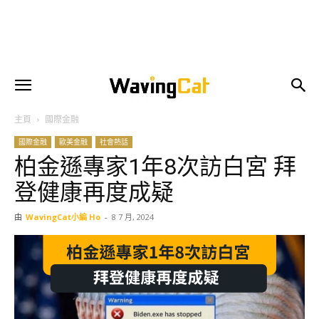
主頁
國際金融
國際金融
歐美金融
社會熱話
柏金遜專家1年8次訪白宮 拜
登健康再度成疑
由
WavingCat小編 Ho
-
8 7 月, 2024