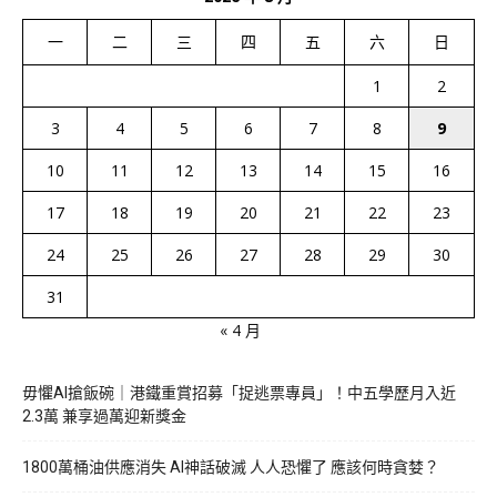
一
二
三
四
五
六
日
1
2
3
4
5
6
7
8
9
10
11
12
13
14
15
16
17
18
19
20
21
22
23
24
25
26
27
28
29
30
31
« 4 月
毋懼AI搶飯碗｜港鐵重賞招募「捉逃票專員」！中五學歷月入近
2.3萬 兼享過萬迎新獎金
1800萬桶油供應消失 AI神話破滅 人人恐懼了 應該何時貪婪？