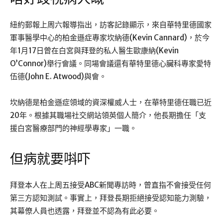
紐約郵報上周六報導指出，訪客記錄顯示，來自華特里德國家
軍事醫學中心的柏金遜症專家坎納德(Kevin Cannard)，於今
年1月17日曾在白宮與拜登的私人醫生歐康納(Kevin
O’Connor)舉行會議。同場會議還有華特里德心臟科專家愛特
伍德(John E. Atwood)與會。
坎納德是柏金遜症領域的資深權威人士，在華特里德任職已近
20年。根據其職場社交網站領英個人簡介，他長期擔任「支
援白宮醫療部門的神經學專家」一職。
但病就要唞吓
拜登本人在上周五接受ABC新聞專訪時，曾直指不會接受任何
第三方認知測試。事實上，拜登長期拒絕接受認知能力測驗，
其幕僚人員也透露，拜登並不認為有此必要。