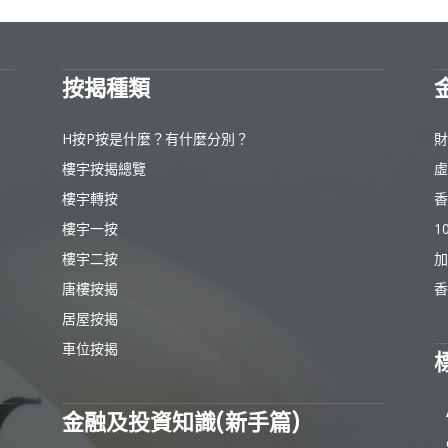
按揭種類
H按P按是什麼？有什麼分別？
財
樓宇按揭總覽
虛
樓宇轉按
香
樓宇一按
1
樓宇二按
加
唐樓按揭
香
居屋按揭
車位按揭
金融及投資知識(新手篇)