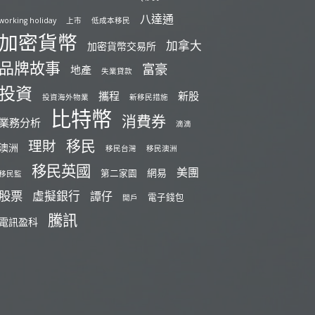
八達通
working holiday
上市
低成本移民
加密貨幣
加拿大
加密貨幣交易所
品牌故事
富豪
地產
失業貸款
投資
攜程
新股
投資海外物業
新移民措施
比特幣
消費券
業務分析
滴滴
移民
理財
澳洲
移民台灣
移民澳洲
移民英國
美團
網易
第二家園
移民監
股票
虛擬銀行
譚仔
電子錢包
開戶
騰訊
電訊盈科