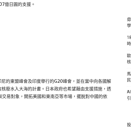
07億日圓的支援。
毋
學
1
時
歐
核
馬
民
尼的東盟峰會及印度舉行的G20峰會，並在當中向各國解
放核廢水入大海的計畫。日本政府也希望藉由支援措施，透
A
者與交易對象，開拓美國和東南亞等市場，擺脫對中國的依
引
投