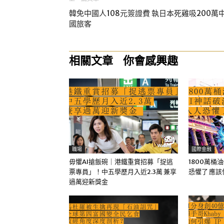
韓免中國人108元簽證費 執日本死雞吸200萬
國旅客
相關文章
你會感興趣
職場
國際金融
毋懼AI搶飯碗｜港鐵重賞招募「捉逃
1800萬桶
票專員」！中五學歷月入近2.3萬 兼享
恐懼了 應
過萬迎新獎金