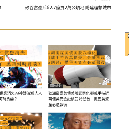
中
矽谷富豪斥62.7億買2萬公頃地 盼建理想城市
國際金融
油供應消失 AI神話破滅 人人
歐洲密謀美債美股武器化 挪威手持近
該何時貪婪？
萬億美元金融核武 特朗普：拋售美資
產必遭報復