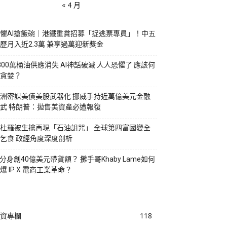
« 4 月
懼AI搶飯碗｜港鐵重賞招募「捉逃票專員」！中五
歷月入近2.3萬 兼享過萬迎新獎金
800萬桶油供應消失 AI神話破滅 人人恐懼了 應該何
貪婪？
洲密謀美債美股武器化 挪威手持近萬億美元金融
武 特朗普：拋售美資產必遭報復
杜羅被生擒再現「石油詛咒」 全球第四富國變全
乞食 政經角度深度剖析
I分身創40億美元帶貨額？ 攤手哥Khaby Lame如何
爆 IP X 電商工業革命？
資專欄
118