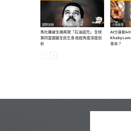
國際金融
人物故事
馬杜羅被生擒再現「石油詛咒」 全球
AI分身創4
第四富國變全民乞食 政經角度深度剖
Khaby La
析
革命？