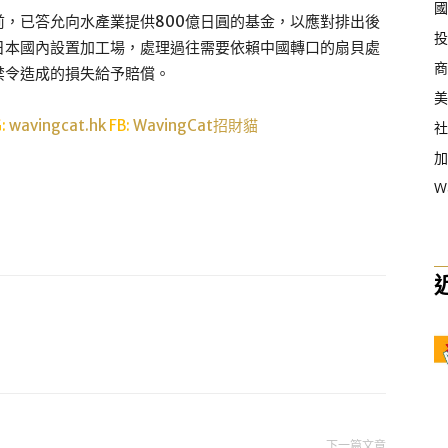
國
，已答允向水產業提供800億日圓的基金，以應對排出後
投
日本國內設置加工場，處理過往需要依賴中國轉口的扇貝處
商
禁令造成的損失給予賠償。
美
G:
wavingcat.hk
FB:
WavingCat招財貓
社
加
W
下一篇文章