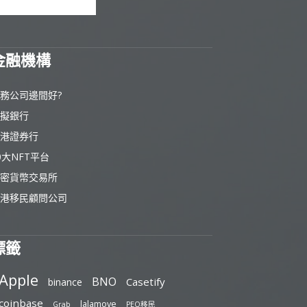
金融機構
務公司邊間好?
擬銀行
港證券行
0大NFT平台
密貨幣交易所
港移民顧問公司
標籤
Apple
BNO
Casetify
binance
coinbase
lalamove
Grab
PEQ移民