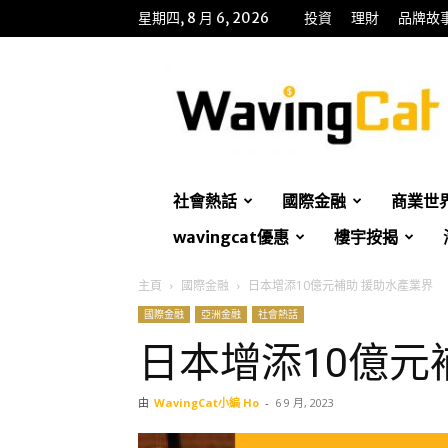
星期四, 8 月 6, 2026
投資
理財
品牌故
WavingCat
招
財
貓
社會熱話
國際金融
商業世
wavingcat優惠
樓宇按揭
主頁
國際金融
日本增添10億元補助 援助水產業界
國際金融
亞洲金融
社會熱話
日本增添10億元
由
WavingCat小編 Ho
-
6 9 月, 2023