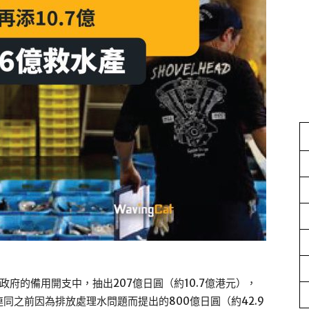
府的備用開支中，抽出207億日圓（約10.7億港元），
同之前因為排放處理水問題而提出的800億日圓（約42.9