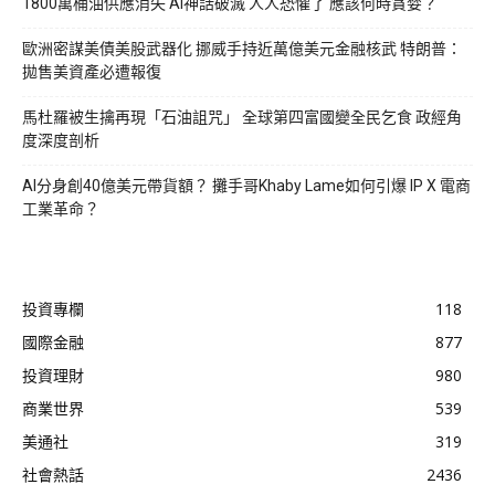
1800萬桶油供應消失 AI神話破滅 人人恐懼了 應該何時貪婪？
歐洲密謀美債美股武器化 挪威手持近萬億美元金融核武 特朗普：
拋售美資產必遭報復
馬杜羅被生擒再現「石油詛咒」 全球第四富國變全民乞食 政經角
度深度剖析
AI分身創40億美元帶貨額？ 攤手哥Khaby Lame如何引爆 IP X 電商
工業革命？
投資專欄
118
國際金融
877
投資理財
980
商業世界
539
美通社
319
社會熱話
2436