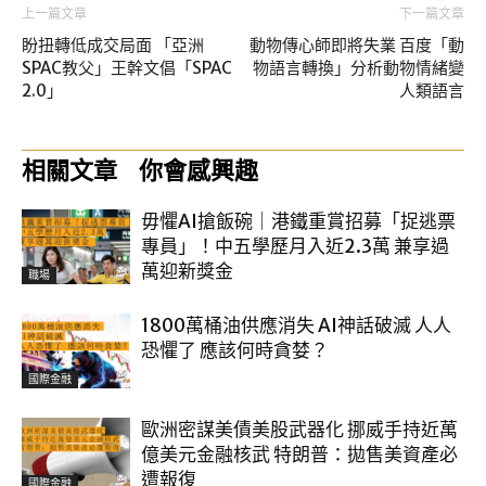
上一篇文章
下一篇文章
盼扭轉低成交局面 「亞洲
動物傳心師即將失業 百度「動
SPAC教父」王幹文倡「SPAC
物語言轉換」分析動物情緒變
2.0」
人類語言
相關文章
你會感興趣
毋懼AI搶飯碗｜港鐵重賞招募「捉逃票
專員」！中五學歷月入近2.3萬 兼享過
萬迎新獎金
職場
1800萬桶油供應消失 AI神話破滅 人人
恐懼了 應該何時貪婪？
國際金融
歐洲密謀美債美股武器化 挪威手持近萬
億美元金融核武 特朗普：拋售美資產必
遭報復
國際金融