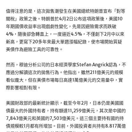
值得注意的是，這次拋售潮發生在美國總統特朗普宣布「對等
關稅」政策之後。特朗普於4月2日公布這項政策後，美國10
年期國債收益率出現戲劇性變化，先是因避險需求而跌破
4%，隨後卻急轉直上，一度逼近4.5%，不僅創下2月中以來
新高，更寫下20多年來最大單週漲幅紀錄，使市場開始質疑
美債作為避險工具的可靠性。
然而，穆迪分析公司的日本經濟學家Stefan Angrick認為，不
應過分解讀這次的拋售行為。他指出，雖然211億美元的規模
看似龐大，但在美債市場每日高達1萬億美元的交易量中，實
際影響相對有限。
美國財政部的最新統計顯示，截至今年2月，日本仍是美國國
債最大的外國持有者，持有額達11,259億美元，其次是中國的
7,843億美元和英國的7,503億美元。這三個主要持有國的持
債規模較1月都有所增加。目前，外國投資者共持有8.817萬億