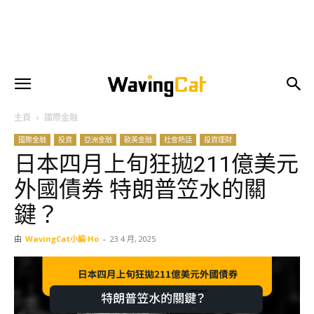
主頁
國際金融
國際金融
投資
亞洲金融
歐美金融
社會熱話
投資理財
日本四月上旬狂拋211億美元
外國債券 特朗普笠水的關
鍵？
由
WavingCat小編 Ho
-
23 4 月, 2025