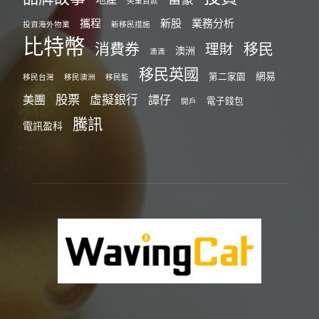
失業貸款
攜程
新股
業務分析
投資海外物業
新移民措施
比特幣
消費券
移民
理財
澳洲
滴滴
移民英國
網易
第二家園
移民台灣
移民澳洲
移民監
股票
虛擬銀行
美團
譚仔
電子錢包
開戶
騰訊
電訊盈科