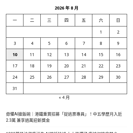
2026 年 8 月
一
二
三
四
五
六
日
1
2
3
4
5
6
7
8
9
10
11
12
13
14
15
16
17
18
19
20
21
22
23
24
25
26
27
28
29
30
31
« 4 月
毋懼AI搶飯碗｜港鐵重賞招募「捉逃票專員」！中五學歷月入近
2.3萬 兼享過萬迎新獎金