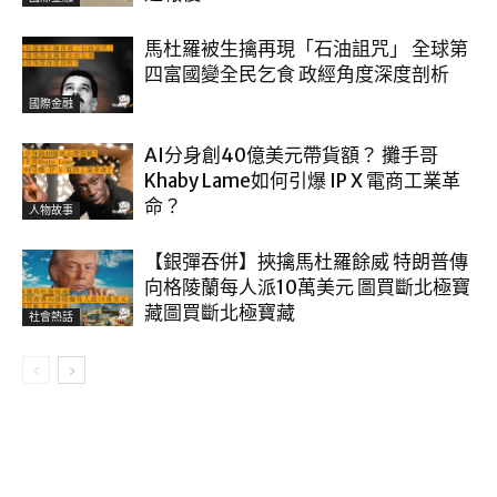
馬杜羅被生擒再現「石油詛咒」 全球第
四富國變全民乞食 政經角度深度剖析
國際金融
AI分身創40億美元帶貨額？ 攤手哥
Khaby Lame如何引爆 IP X 電商工業革
命？
人物故事
【銀彈吞併】挾擒馬杜羅餘威 特朗普傳
向格陵蘭每人派10萬美元 圖買斷北極寶
藏圖買斷北極寶藏
社會熱話