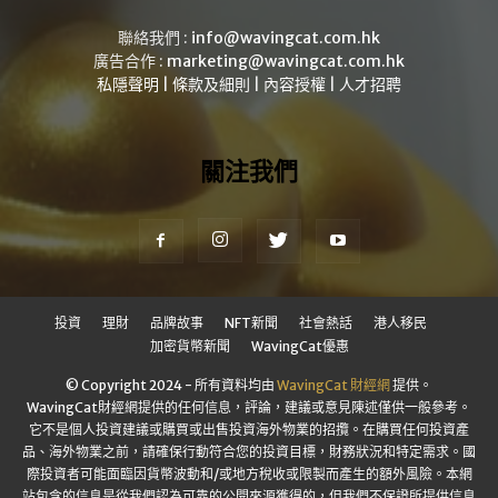
聯絡我們 :
info@wavingcat.com.hk
廣告合作 :
marketing@wavingcat.com.hk
私隱聲明
|
條款及細則
|
內容授權
|
人才招聘
關注我們
投資
理財
品牌故事
NFT新聞
社會熱話
港人移民
加密貨幣新聞
WavingCat優惠
© Copyright 2024 - 所有資料均由
WavingCat 財經網
提供。
WavingCat財經網提供的任何信息，評論，建議或意見陳述僅供一般參考。
它不是個人投資建議或購買或出售投資海外物業的招攬。在購買任何投資產
品、海外物業之前，請確保行動符合您的投資目標，財務狀況和特定需求。國
際投資者可能面臨因貨幣波動和/或地方稅收或限製而產生的額外風險。本網
站包含的信息是從我們認為可靠的公開來源獲得的，但我們不保證所提供信息