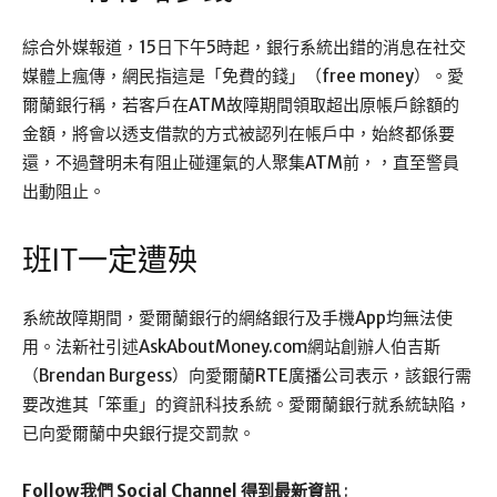
綜合外媒報道，15日下午5時起，銀行系統出錯的消息在社交
媒體上瘋傳，網民指這是「免費的錢」（free money）。愛
爾蘭銀行稱，若客戶在ATM故障期間領取超出原帳戶餘額的
金額，將會以透支借款的方式被認列在帳戶中，始終都係要
還，不過聲明未有阻止碰運氣的人聚集ATM前，，直至警員
出動阻止。
班IT一定遭殃
系統故障期間，愛爾蘭銀行的網絡銀行及手機App均無法使
用。法新社引述AskAboutMoney.com網站創辦人伯吉斯
（Brendan Burgess）向愛爾蘭RTE廣播公司表示，該銀行需
要改進其「笨重」的資訊科技系統。愛爾蘭銀行就系統缺陷，
已向愛爾蘭中央銀行提交罰款。
Follow我們 Social Channel 得到最新資訊
: