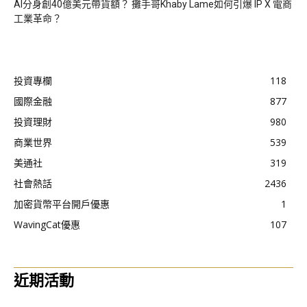
AI分身創40億美元帶貨額？ 攤手哥Khaby Lame如何引爆 IP X 電商
工業革命？
投資專欄
118
國際金融
877
投資理財
980
商業世界
539
美通社
319
社會熱話
2436
加密貨幣平台開戶優惠
1
WavingCat優惠
107
近期活動