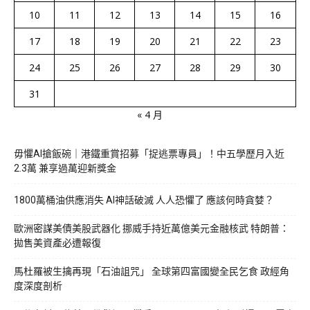
10
11
12
13
14
15
16
17
18
19
20
21
22
23
24
25
26
27
28
29
30
31
« 4 月
毋懼AI搶飯碗｜港鐵重賞招募「捉逃票專員」！中五學歷月入近
2.3萬 兼享過萬迎新獎金
1800萬桶油供應消失 AI神話破滅 人人恐懼了 應該何時貪婪？
歐洲密謀美債美股武器化 挪威手持近萬億美元金融核武 特朗普：
拋售美資產必遭報復
馬杜羅被生擒再現「石油詛咒」 全球第四富國變全民乞食 政經角
度深度剖析