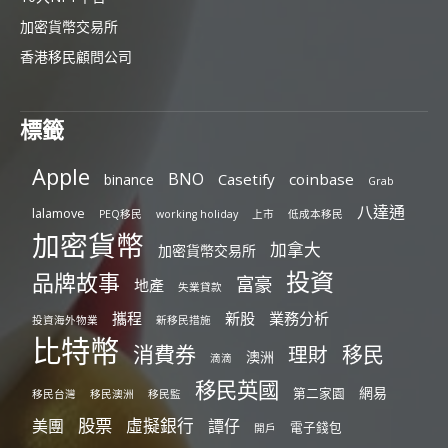
加密貨幣交易所
香港移民顧問公司
標籤
Apple
BNO
Casetify
coinbase
binance
Grab
八達通
lalamove
PEQ移民
working holiday
上市
低成本移民
加密貨幣
加拿大
加密貨幣交易所
投資
品牌故事
富豪
地產
失業貸款
攜程
新股
業務分析
投資海外物業
新移民措施
比特幣
消費券
移民
理財
澳洲
滴滴
移民英國
網易
第二家園
移民台灣
移民澳洲
移民監
股票
虛擬銀行
美團
譚仔
電子錢包
開戶