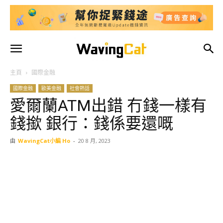
主頁
國際金融
國際金融
歐美金融
社會熱話
愛爾蘭ATM出錯 冇錢一樣有
錢撳 銀行：錢係要還嘅
由
WavingCat小編 Ho
-
20 8 月, 2023