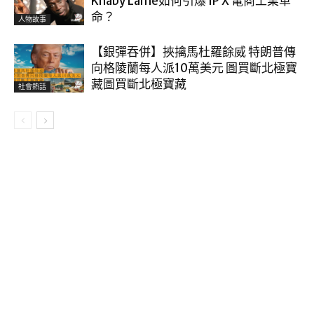
Khaby Lame如何引爆 IP X 電商工業革
命？
人物故事
【銀彈吞併】挾擒馬杜羅餘威 特朗普傳
向格陵蘭每人派10萬美元 圖買斷北極寶
藏圖買斷北極寶藏
社會熱話