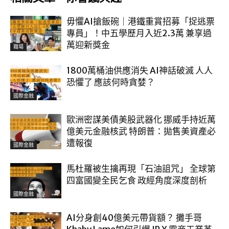
毋懼AI搶飯碗｜港鐵重賞招募「捉逃票
專員」！中五學歷月入近2.3萬 兼享過
萬迎新獎金
職場
1800萬桶油供應消失 AI神話破滅 人人
恐懼了 應該何時貪婪？
國際金融
歐洲密謀美債美股武器化 挪威手持近萬
億美元金融核武 特朗普：拋售美資產必
遭報復
國際金融
馬杜羅被生擒再現「石油詛咒」 全球第
四富國變全民乞食 政經角度深度剖析
國際金融
AI分身創40億美元帶貨額？ 攤手哥