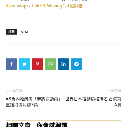
IG:
wavingcat.hk
FB:
WavingCat招財貓
標籤
ATM
上一篇文章
下一篇文章
48歲內地婦考「麻將運動員」
世界日本拉麵價格排名 香港第
直播打牌月賺3萬
4貴
相關文章
你會感興趣