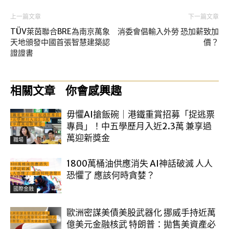
上一篇文章
下一篇文章
TÜV萊茵聯合BRE為南京萬象
消委會倡輸入外勞 恐加薪致加
天地頒發中國首張智慧建築認
價？
證證書
相關文章
你會感興趣
毋懼AI搶飯碗｜港鐵重賞招募「捉逃票
專員」！中五學歷月入近2.3萬 兼享過
萬迎新獎金
職場
1800萬桶油供應消失 AI神話破滅 人人
恐懼了 應該何時貪婪？
國際金融
歐洲密謀美債美股武器化 挪威手持近萬
億美元金融核武 特朗普：拋售美資產必