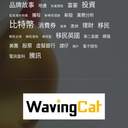
投資
品牌故事
富豪
地產
失業貸款
攜程
新股
業務分析
投資海外物業
新移民措施
比特幣
消費券
移民
理財
澳洲
滴滴
移民英國
網易
第二家園
移民台灣
移民澳洲
移民監
股票
虛擬銀行
美團
譚仔
電子錢包
開戶
騰訊
電訊盈科