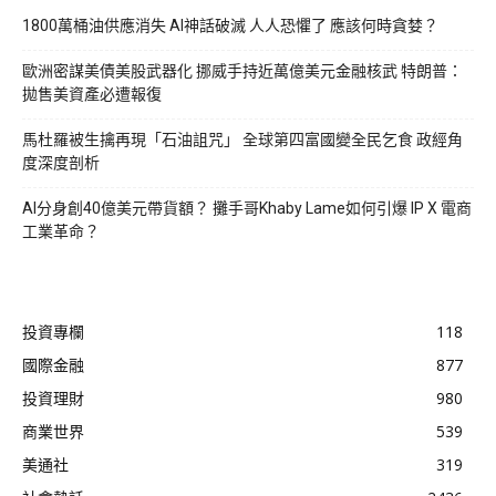
1800萬桶油供應消失 AI神話破滅 人人恐懼了 應該何時貪婪？
歐洲密謀美債美股武器化 挪威手持近萬億美元金融核武 特朗普：
拋售美資產必遭報復
馬杜羅被生擒再現「石油詛咒」 全球第四富國變全民乞食 政經角
度深度剖析
AI分身創40億美元帶貨額？ 攤手哥Khaby Lame如何引爆 IP X 電商
工業革命？
投資專欄
118
國際金融
877
投資理財
980
商業世界
539
美通社
319