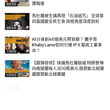
遭報復
國際金融
馬杜羅被生擒再現「石油詛咒」 全球第
四富國變全民乞食 政經角度深度剖析
國際金融
AI分身創40億美元帶貨額？ 攤手哥
Khaby Lame如何引爆 IP X 電商工業革
命？
人物故事
【銀彈吞併】挾擒馬杜羅餘威 特朗普傳
向格陵蘭每人派10萬美元 圖買斷北極寶
藏圖買斷北極寶藏
社會熱話