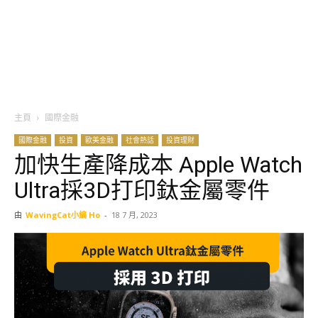
主頁
國際金融
國際金融
投資
歐美金融
社會熱話
投資理財
加快生產降成本 Apple Watch
Ultra採3D打印鈦金屬零件
由
WavingCat小編 Ho
-
18 7 月, 2023