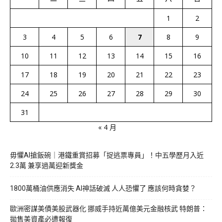
1
2
3
4
5
6
7
8
9
10
11
12
13
14
15
16
17
18
19
20
21
22
23
24
25
26
27
28
29
30
31
« 4 月
毋懼AI搶飯碗｜港鐵重賞招募「捉逃票專員」！中五學歷月入近
2.3萬 兼享過萬迎新獎金
1800萬桶油供應消失 AI神話破滅 人人恐懼了 應該何時貪婪？
歐洲密謀美債美股武器化 挪威手持近萬億美元金融核武 特朗普：
拋售美資產必遭報復