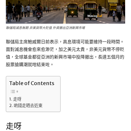
聯儲局減息無期 非美貨幣大貶值 外資撤出亞洲新興市場
聯儲局主席鮑威爾日前表示，高息環境可能要維持一段時間。
面對減息機會愈來愈渺茫，加之美元太貴，非美元貨幣不停貶
值，全球基金都從亞洲的新興市場中投降撤出，長達五個月的
股票搶購潮就咁結束咗。
Table of Contents
走呀
啲錢走晒去近東
走呀