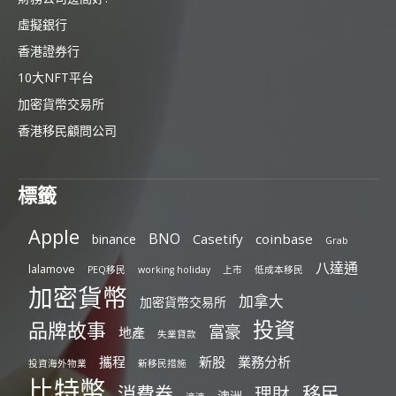
虛擬銀行
香港證券行
10大NFT平台
加密貨幣交易所
香港移民顧問公司
標籤
Apple
BNO
Casetify
coinbase
binance
Grab
八達通
lalamove
PEQ移民
working holiday
上市
低成本移民
加密貨幣
加拿大
加密貨幣交易所
投資
品牌故事
富豪
地產
失業貸款
攜程
新股
業務分析
投資海外物業
新移民措施
比特幣
消費券
移民
理財
澳洲