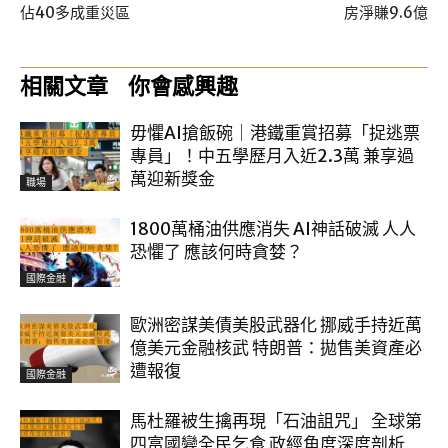
佔40多成重災區
房淨賺9.6億
相關文章
你會感興趣
毋懼AI搶飯碗｜港鐵重賞招募「捉逃票
專員」！中五學歷月入近2.3萬 兼享過
萬迎新獎金
職場
1800萬桶油供應消失 AI神話破滅 人人
恐懼了 應該何時貪婪？
國際金融
歐洲密謀美債美股武器化 挪威手持近萬
億美元金融核武 特朗普：拋售美資產必
遭報復
國際金融
馬杜羅被生擒再現「石油詛咒」 全球第
四富國變全民乞食 政經角度深度剖析