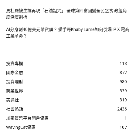
馬杜羅被生擒再現「石油詛咒」 全球第四富國變全民乞食 政經角
度深度剖析
AI分身創40億美元帶貨額？ 攤手哥Khaby Lame如何引爆 IP X 電商
工業革命？
投資專欄
118
國際金融
877
投資理財
980
商業世界
539
美通社
319
社會熱話
2436
加密貨幣平台開戶優惠
1
WavingCat優惠
107