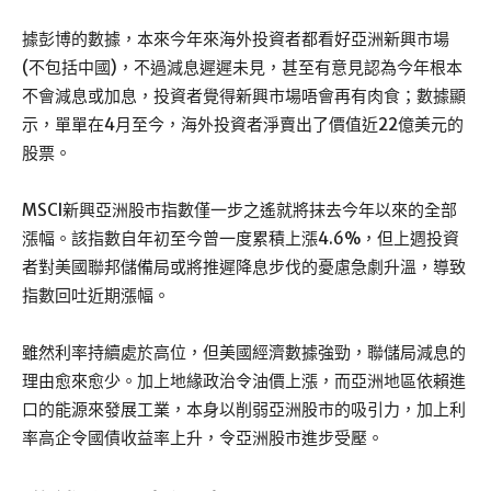
據彭博的數據，本來今年來海外投資者都看好亞洲新興市場
(不包括中國)，不過減息遲遲未見，甚至有意見認為今年根本
不會減息或加息，投資者覺得新興市場唔會再有肉食；數據顯
示，單單在4月至今，海外投資者淨賣出了價值近22億美元的
股票。
MSCI新興亞洲股市指數僅一步之遙就將抹去今年以來的全部
漲幅。該指數自年初至今曾一度累積上漲4.6%，但上週投資
者對美國聯邦儲備局或將推遲降息步伐的憂慮急劇升溫，導致
指數回吐近期漲幅。
雖然利率持續處於高位，但美國經濟數據強勁，聯儲局減息的
理由愈來愈少。加上地緣政治令油價上漲，而亞洲地區依賴進
口的能源來發展工業，本身以削弱亞洲股市的吸引力，加上利
率高企令國債收益率上升，令亞洲股市進步受壓。