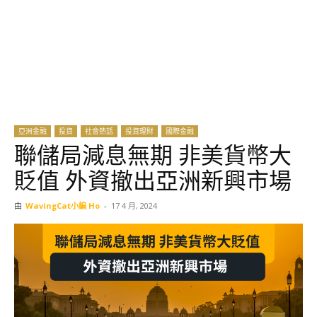
亞洲金融
投資
社會熱話
投資理財
國際金融
聯儲局減息無期 非美貨幣大
貶值 外資撤出亞洲新興市場
由
WavingCat小編 Ho
-
17 4 月, 2024