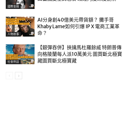
國際金融
AI分身創40億美元帶貨額？ 攤手哥
Khaby Lame如何引爆 IP X 電商工業革
命？
人物故事
【銀彈吞併】挾擒馬杜羅餘威 特朗普傳
向格陵蘭每人派10萬美元 圖買斷北極寶
藏圖買斷北極寶藏
社會熱話