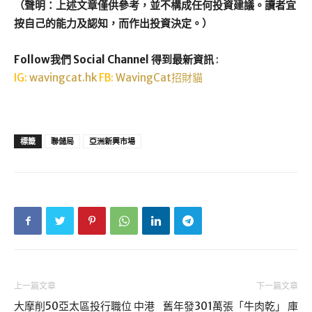
（聲明：上述文章僅供參考，並不構成任何投資建議。讀者宜
按自己的能力及認知，而作出投資決定。）
Follow我們 Social Channel 得到最新資訊
:
IG:
wavingcat.hk
FB:
WavingCat招財貓
標籤
聯儲局
亞洲新興市場
上一篇文章
下一篇文章
大摩削50亞太區投行職位 中港
舊年發301萬張「牛肉乾」 庫