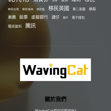
滴滴
移民英國
網易
第二家園
移民台灣
移民澳洲
移民監
股票
虛擬銀行
美團
譚仔
電子錢包
開戶
騰訊
電訊盈科
關於我們
WavingCat幫你捉緊錢途 !