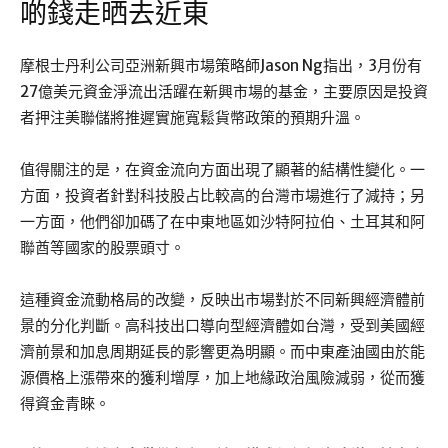
啲錢走晒去近東
摩根士丹利公司亞洲新興市場策略師Jason Ng指出，3月份有
27億美元資金淨流出活躍在新興市場的基金，主要原因是投資
者押注美聯儲將推遲實施寬鬆貨幣政策的預期升溫。
值得關注的是，在資金流向方面出現了顯著的結構性變化。一
方面，投資者針對科技股占比較高的台灣市場進行了減持；另
一方面，他們卻加碼了在中東地區如沙特阿拉伯、土耳其和阿
聯酋等國家的股票頭寸。
這種資金流動格局的改變，反映出市場對於不同新興經濟體前
景的分化判斷。高科技出口導向型經濟體如台灣，受到美國經
濟前景和加息周期延長的影響更為明顯。而中東產油國由於能
源價格上漲帶來的獲利增厚，加上地緣政治風險減弱，從而獲
得資金青睞。