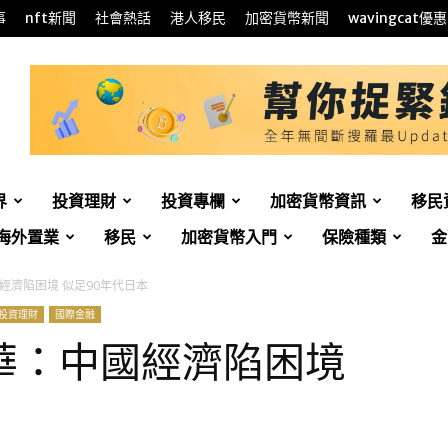
事
nft新聞
社會熱話
港人移民
加密貨幣新聞
wavingcat優惠
界
投資理財
投資專欄
加密貨幣資訊
移民
海外置業
移民
加密貨幣入門
保險種類
金
經濟陷困境 似足90年代日本
投資理財
國際金融
華：中國經濟陷困境