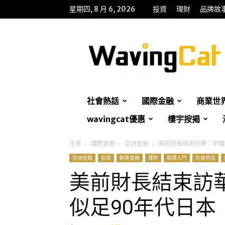
星期四, 8 月 6, 2026
投資
理財
品牌故
WavingCat
招
財
貓
社會熱話
國際金融
商業世
wavingcat優惠
樓宇按揭
主頁
國際金融
亞洲金融
美前財長結束訪華：中國
亞洲金融
投資
歐美金融
理財
股票入門
社會熱話
美前財長結束訪
似足90年代日本