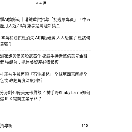
« 4 月
懼AI搶飯碗｜港鐵重賞招募「捉逃票專員」！中五
歷月入近2.3萬 兼享過萬迎新獎金
800萬桶油供應消失 AI神話破滅 人人恐懼了 應該何
貪婪？
洲密謀美債美股武器化 挪威手持近萬億美元金融
武 特朗普：拋售美資產必遭報復
杜羅被生擒再現「石油詛咒」 全球第四富國變全
乞食 政經角度深度剖析
I分身創40億美元帶貨額？ 攤手哥Khaby Lame如何
爆 IP X 電商工業革命？
資專欄
118