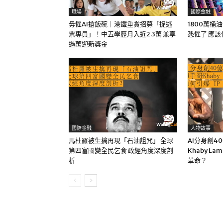
職場
國際金融
毋懼AI搶飯碗｜港鐵重賞招募「捉逃
1800萬桶
票專員」！中五學歷月入近2.3萬 兼享
恐懼了 應
過萬迎新獎金
國際金融
人物故事
馬杜羅被生擒再現「石油詛咒」 全球
AI分身創4
第四富國變全民乞食 政經角度深度剖
Khaby La
析
革命？