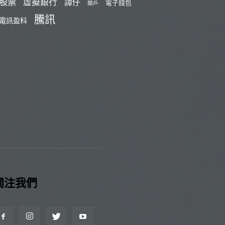
股票
虛擬銀行
譚仔
電子錢包
開戶
騰訊
電訊盈科
關注我們