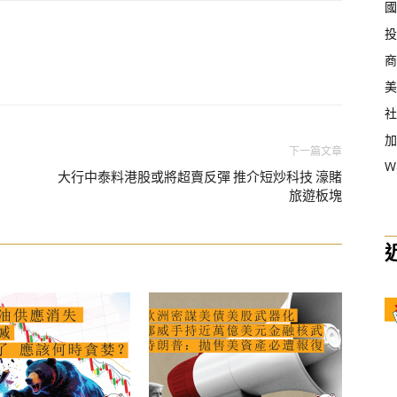
國
投
商
美
社
加
下一篇文章
W
大行中泰料港股或將超賣反彈 推介短炒科技 濠賭
旅遊板塊