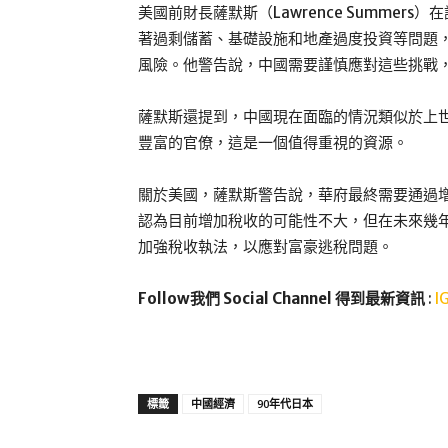
美國前財長薩默斯（Lawrence Summe
著過剩儲蓄、基礎設施和地產過度投資等問題
風險。他警告說，中國需要謹慎應對這些挑戰
薩默斯還提到，中國現在面臨的情況類似於上
豐富的官僚，這是一個值得重視的資源。
關於美國，薩默斯警告說，華府最終需要通過
認為目前增加稅收的可能性不大，但在未來幾
加強稅收執法，以應對富豪逃稅問題。
Follow我們 Social Channel 得到最新資訊
:
I
標籤
中國經濟
90年代日本