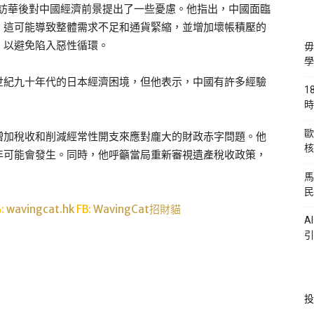
rs）在訪華後對中國經濟前景提出了一些憂慮。他指出，中國面臨
，這可能導致整體需求不足和通貨緊縮，並增加壞帳積壓的
，以避免陷入惡性循環。
毋
學
世紀九十年代的日本經濟困境，但他表示，中國有許多經驗
1
時
歐
增加稅收和削減經常性開支來應對龐大的財政赤字問題。他
核
年可能會發生。同時，他呼籲當局重新審視遺產稅收政策，
馬
民
G:
wavingcat.hk
FB:
WavingCat招財貓
A
引
投