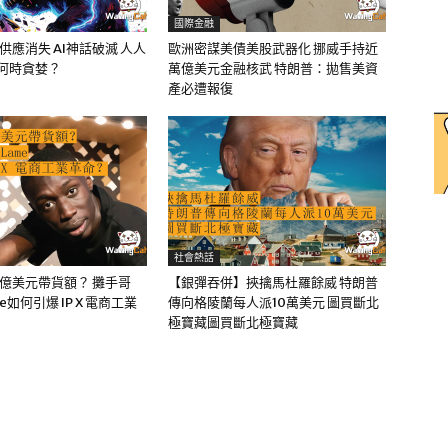
國際金融
油供應消失 AI神話破滅 人人
歐洲密謀美債美股武器化 挪威手持近
該何時貪婪？
萬億美元金融核武 特朗普：拋售美資
產必遭報復
社會熱話
0億美元帶貨額？ 攤手哥
【銀彈吞併】挾擒馬杜羅餘威 特朗普
me如何引爆 IP X 電商工業
傳向格陵蘭每人派10萬美元 圖買斷北
極寶藏圖買斷北極寶藏