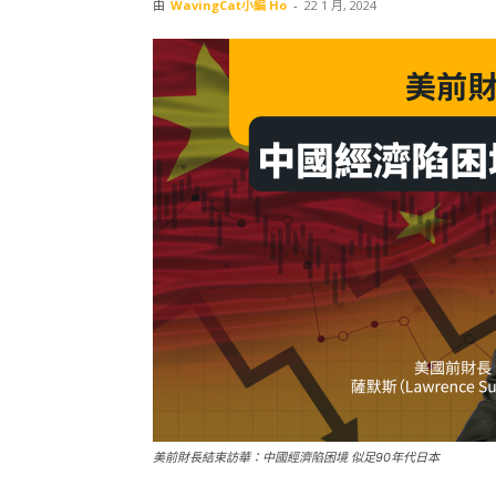
由
WavingCat小編 Ho
-
22 1 月, 2024
美前財長結束訪華：中國經濟陷困境 似足90年代日本