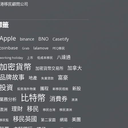
港移民顧問公司
標籤
Apple
BNO
Casetify
binance
coinbase
lalamove
Grab
PEQ移民
八達通
working holiday
上市
低成本移民
加密貨幣
加拿大
加密貨幣交易所
品牌故事
富豪
地產
失業貸款
投資
攜程
新股
投資海外物業
新移民措施
比特幣
消費券
業務分析
滴滴
移民
理財
澳洲
移民台灣
移民澳洲
移民英國
美團
網易
第二家園
移民監